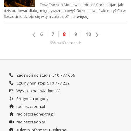
Trwa Tydzień Modlitw o Jedność Chrześcijan. Jak
dziś budować dialog międzywyznaniowy? Gdzie stawiać akcenty? Co w
Szczecinie dzieje się w tym zakresie?…
» więcej
6
7
8
9
10
688 na 69 stronach
Zadzwoń do studia: 510 777 666
Czujny non stop: 510 777 222
Wyślij do nas wiadomość
Prognoza pogody
radioszczecin.pl
radioszczecinextra.pl
radioszczecin.tv
Biuletyn Informacji Publicznej