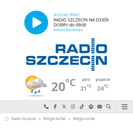
SŁUCHAJ TERAZ
RADIO SZCZECIN NA DZIEŃ
DOBRY do 09:00
Robert Bochenko
°C
jutro
pojutrze
20
°C
°C
21
24
Najlepiej po prostu do nas zadzwoń
Odwiedź nas na Facebook-u
Odwiedź nas na X
Odwiedź nas na Instagram-ie
Odwiedź nas na TikTok-u
Szukaj nas na Spotify
Wyślij do nas w
Szukaj
Radio Szczecin
»
Religia na fali
»
Religia na fali