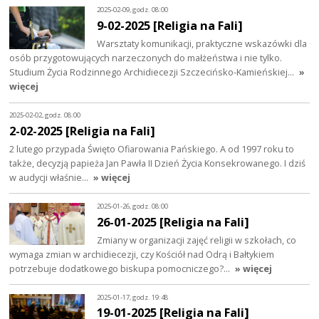
2025-02-09, godz. 08:00
9-02-2025 [Religia na Fali]
Warsztaty komunikacji, praktyczne wskazówki dla
osób przygotowujących narzeczonych do małżeństwa i nie tylko.
Studium Życia Rodzinnego Archidiecezji Szczecińsko-Kamieńskiej…
»
więcej
2025-02-02, godz. 08:00
2-02-2025 [Religia na Fali]
2 lutego przypada Święto Ofiarowania Pańskiego. A od 1997 roku to
także, decyzją papieża Jan Pawła II Dzień Życia Konsekrowanego. I dziś
w audycji właśnie…
» więcej
2025-01-26, godz. 08:00
26-01-2025 [Religia na Fali]
Zmiany w organizacji zajęć religii w szkołach, co
wymaga zmian w archidiecezji, czy Kościół nad Odrą i Bałtykiem
potrzebuje dodatkowego biskupa pomocniczego?…
» więcej
2025-01-17, godz. 19:48
19-01-2025 [Religia na Fali]