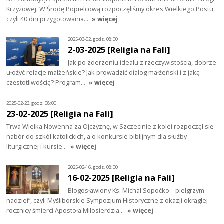
Krzyżowej. W Środę Popielcową rozpoczęliśmy okres Wielkiego Postu,
czyli 40 dni przygotowania…
» więcej
2025-03-02, godz. 08:00
2-03-2025 [Religia na Fali]
Jak po zderzeniu ideału z rzeczywistością, dobrze
ułożyć relacje małżeńskie? Jak prowadzić dialog małżeński i z jaką
częstotliwością? Program…
» więcej
2025-02-23, godz. 08:00
23-02-2025 [Religia na Fali]
Trwa Wielka Nowenna za Ojczyznę, w Szczecinie z kolei rozpoczął się
nabór do szkół katolickich, a o konkursie biblijnym dla służby
liturgicznej i kursie…
» więcej
2025-02-16, godz. 08:00
16-02-2025 [Religia na Fali]
Błogosławiony Ks. Michał Sopoćko – pielgrzym
nadziei”, czyli Myśliborskie Sympozjum Historyczne z okazji okrągłej
rocznicy śmierci Apostoła Miłosierdzia…
» więcej