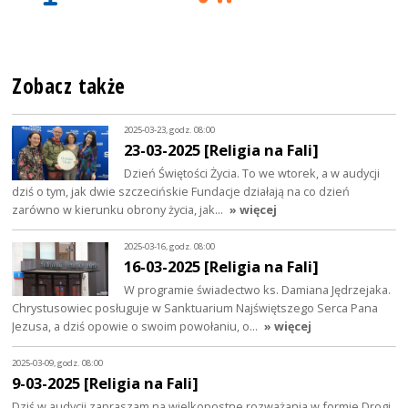
Zobacz także
2025-03-23, godz. 08:00
23-03-2025 [Religia na Fali]
Dzień Świętości Życia. To we wtorek, a w audycji
dziś o tym, jak dwie szczecińskie Fundacje działają na co dzień
zarówno w kierunku obrony życia, jak…
» więcej
2025-03-16, godz. 08:00
16-03-2025 [Religia na Fali]
W programie świadectwo ks. Damiana Jędrzejaka.
Chrystusowiec posługuje w Sanktuarium Najświętszego Serca Pana
Jezusa, a dziś opowie o swoim powołaniu, o…
» więcej
2025-03-09, godz. 08:00
9-03-2025 [Religia na Fali]
Dziś w audycji zapraszam na wielkopostne rozważania w formie Drogi