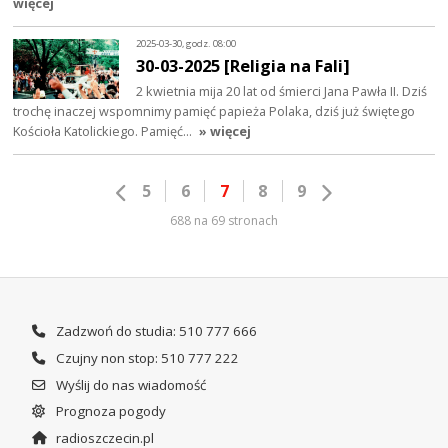
więcej
2025-03-30, godz. 08:00
30-03-2025 [Religia na Fali]
2 kwietnia mija 20 lat od śmierci Jana Pawła II. Dziś
trochę inaczej wspomnimy pamięć papieża Polaka, dziś już świętego
Kościoła Katolickiego. Pamięć…
» więcej
5
6
7
8
9
688 na 69 stronach
Zadzwoń do studia: 510 777 666
Czujny non stop: 510 777 222
Wyślij do nas wiadomość
Prognoza pogody
radioszczecin.pl