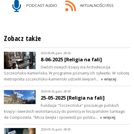
PODCAST AUDIO
AKTUALNOŚCI RSS
Zobacz także
2025-06-08, godz. 08:00
8-06-2025 [Religia na fali]
Dwóch nowych księży ma Archidiecezja
Szczecińsko-Kamieńska. W programie poznamy ich sylwetki. W sobotę
metropolita szczecińsko-kamieński udzielił święceń…
» więcej
2025-05-25, godz. 08:00
25-05-2025 [Religia na fali]
Fundacja "Szczecińska" poszukuje polskich
księży i świeckich wolontariuszy do pomocy w hiszpańskim Santiago
de Compostela. "Msza święta i spowiedź po polsku…
» więcej
2025-05-18, godz. 08:00