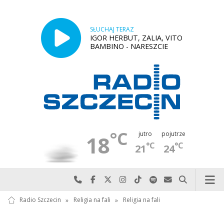
SŁUCHAJ TERAZ
IGOR HERBUT, ZALIA, VITO
BAMBINO - NARESZCIE
°C
jutro
pojutrze
18
°C
°C
21
24
Najlepiej po prostu do nas zadzwoń
Odwiedź nas na Facebook-u
Odwiedź nas na X
Odwiedź nas na Instagram-ie
Odwiedź nas na TikTok-u
Szukaj nas na Spotify
Wyślij do nas w
Szukaj
Radio Szczecin
»
Religia na fali
»
Religia na fali