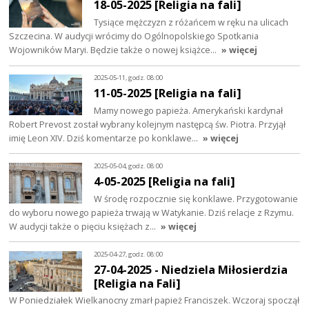
18-05-2025 [Religia na fali]
Tysiące mężczyzn z różańcem w ręku na ulicach
Szczecina. W audycji wrócimy do Ogólnopolskiego Spotkania
Wojowników Maryi. Będzie także o nowej książce…
» więcej
2025-05-11, godz. 08:00
11-05-2025 [Religia na fali]
Mamy nowego papieża. Amerykański kardynał
Robert Prevost został wybrany kolejnym następcą św. Piotra. Przyjął
imię Leon XIV. Dziś komentarze po konklawe…
» więcej
2025-05-04, godz. 08:00
4-05-2025 [Religia na fali]
W środę rozpocznie się konklawe. Przygotowanie
do wyboru nowego papieża trwają w Watykanie. Dziś relacje z Rzymu.
W audycji także o pięciu księżach z…
» więcej
2025-04-27, godz. 08:00
27-04-2025 - Niedziela Miłosierdzia
[Religia na Fali]
W Poniedziałek Wielkanocny zmarł papież Franciszek. Wczoraj spoczął