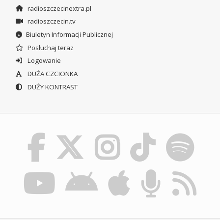
radioszczecinextra.pl
radioszczecin.tv
Biuletyn Informacji Publicznej
Posłuchaj teraz
Logowanie
DUŻA CZCIONKA
DUŻY KONTRAST