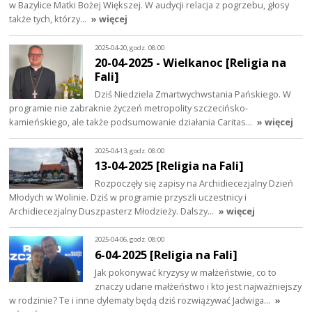
w Bazylice Matki Bożej Większej. W audycji relacja z pogrzebu, głosy
także tych, którzy…
» więcej
2025-04-20, godz. 08:00
20-04-2025 - Wielkanoc [Religia na
Fali]
Dziś Niedziela Zmartwychwstania Pańskiego. W
programie nie zabraknie życzeń metropolity szczecińsko-
kamieńskiego, ale także podsumowanie działania Caritas…
» więcej
2025-04-13, godz. 08:00
13-04-2025 [Religia na Fali]
Rozpoczęły się zapisy na Archidiecezjalny Dzień
Młodych w Wolinie. Dziś w programie przyszli uczestnicy i
Archidiecezjalny Duszpasterz Młodzieży. Dalszy…
» więcej
2025-04-06, godz. 08:00
6-04-2025 [Religia na Fali]
Jak pokonywać kryzysy w małżeństwie, co to
znaczy udane małżeństwo i kto jest najważniejszy
w rodzinie? Te i inne dylematy będą dziś rozwiązywać Jadwiga…
»