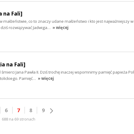
a na Fali]
 małżeństwie, co to znaczy udane małżeństwo i kto jest najważniejszy w 
ą dziś rozwiązywać Jadwiga…
» więcej
ia na Fali]
od śmierci Jana Pawła II. Dziś trochę inaczej wspomnimy pamięć papieża Pol
atolickiego. Pamięć…
» więcej
6
7
8
9
688 na 69 stronach