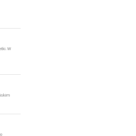
tki. W
ańskim
go