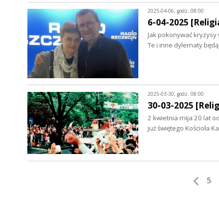
2025-04-06, godz. 08:00
6-04-2025 [Religi
Jak pokonywać kryzysy w
Te i inne dylematy będ
2025-03-30, godz. 08:00
30-03-2025 [Relig
2 kwietnia mija 20 lat 
już świętego Kościoła K
5