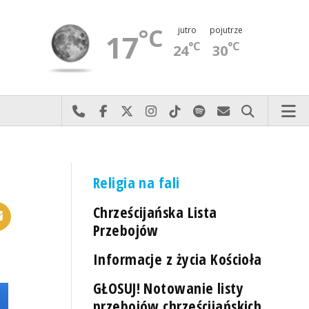
°C
jutro
pojutrze
17
°C
°C
24
30
Najlepiej po prostu do nas zadzwoń
Odwiedź nas na Facebook-u
Odwiedź nas na X
Odwiedź nas na Instagram-ie
Odwiedź nas na TikTok-u
Szukaj nas na Spotify
Wyślij do nas 
Szukaj
Religia na fali
Chrześcijańska Lista
Przebojów
Informacje z życia Kościoła
GŁOSUJ! Notowanie listy
przebojów chrześcijańskich