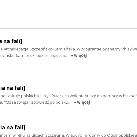
 na fali]
 Archidiecezja Szczecińsko-Kamieńska. W programie poznamy ich sylwe
zecińsko-kamieński udzielił święceń…
» więcej
ia na fali]
 poszukuje polskich księży i świeckich wolontariuszy do pomocy w hiszp
. "Msza święta i spowiedź po polsku…
» więcej
ia na fali]
ańcem w ręku na ulicach Szczecina. W audycji wrócimy do Ogólnopolskie