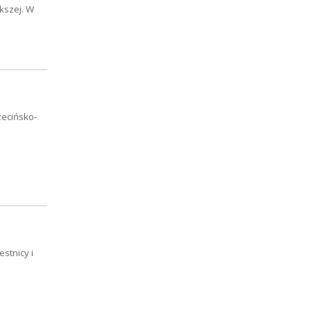
kszej. W
zecińsko-
stnicy i