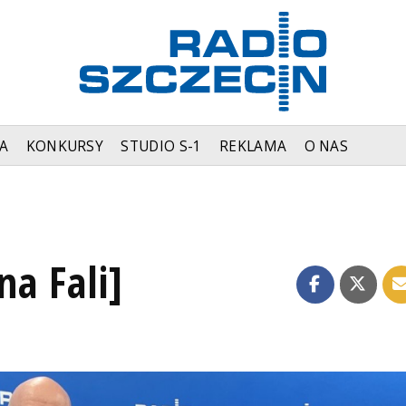
A
KONKURSY
STUDIO S-1
REKLAMA
O NAS
na Fali]