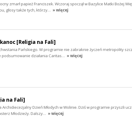
cny zmarł papież Franciszek. Wczoraj spoczął w Bazylice Matki Bożej Wię
bu, głosy także tych, którzy…
» więcej
kanoc [Religia na Fali]
chwstania Pańskiego. W programie nie zabraknie życzeń metropolity szc
że podsumowanie działania Caritas…
» więcej
ia na Fali]
a Archidiecezjalny Dzień Młodych w Wolinie. Dziś w programie przyszli ucze
asterz Młodzieży. Dalszy…
» więcej