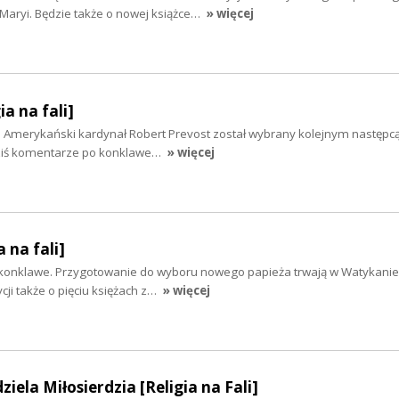
aryi. Będzie także o nowej książce…
» więcej
ia na fali]
merykański kardynał Robert Prevost został wybrany kolejnym następcą 
 Dziś komentarze po konklawe…
» więcej
 na fali]
 konklawe. Przygotowanie do wyboru nowego papieża trwają w Watykanie.
cji także o pięciu księżach z…
» więcej
ziela Miłosierdzia [Religia na Fali]