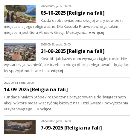
2025-10-05, godz. 08:00
05-10-2025 [Religia na fali]
Każda osoba świadoma swojej wiary odwiedza
miejsca dla jego religii ważne. Dla Kościoła Prawosławnego takim
miejscem jest Góra Athos w Grecji. Mężczyźni…
» więcej
2025-09-21, godz. 08:00
21-09-2025 [Religia na fali]
Kościół - jak każdy dom wymaga ciągłej troski. Nie
wystarczy go wznieść, ale trzeba o niego dbać, pielęgnować i doglądać,
by sprzyjał modlitwie i…
» więcej
2025-09-14, godz. 08:00
14-09-2025 [Religia na fali]
Fundacja Małych Stópek rozpoczyna przygotowania do świątecznych
akcji, w które może włączyć się każdy z nas. Dziś Święto Podwyższenia
Krzyża Świętego…
» więcej
2025-09-07, godz. 08:00
7-09-2025 [Religia na fali]