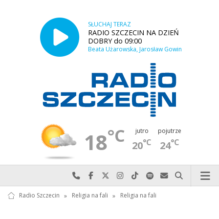
SŁUCHAJ TERAZ
RADIO SZCZECIN NA DZIEŃ
DOBRY do 09:00
Beata Użarowska, Jarosław Gowin
°C
jutro
pojutrze
18
°C
°C
20
24
Najlepiej po prostu do nas zadzwoń
Odwiedź nas na Facebook-u
Odwiedź nas na X
Odwiedź nas na Instagram-ie
Odwiedź nas na TikTok-u
Szukaj nas na Spotify
Wyślij do nas w
Szukaj
Radio Szczecin
»
Religia na fali
»
Religia na fali