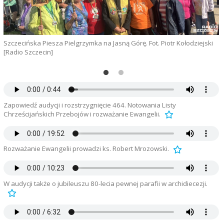
Szczecińska Piesza Pielgrzymka na Jasną Górę. Fot. Piotr Kołodziejski
J
[Radio Szczecin]
Zapowiedź audycji i rozstrzygnięcie 464. Notowania Listy
Chrześcijańskich Przebojów i rozważanie Ewangelii.
Rozważanie Ewangelii prowadzi ks. Robert Mrozowski.
W audycji także o jubileuszu 80-lecia pewnej parafii w archidiecezji.