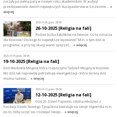
ruszyły już pełną parą w nowym roku akademickim. W audycji
przedstawiciele dwóch największych duszpasterstw w Szczecinie…
»
więcej
2025-10-26, godz. 08:00
26-10-2025 [Religia na fali]
Rośnie liczba katolików na świecie. Co to oznacza
dla Kościoła? Dla kogo to największe wyzwanie? M.in. o tym dziś w
programie, a przy tej okazji warto spojrzeć…
» więcej
2025-10-19, godz. 08:00
19-10-2025 [Religia na fali]
Dziś Niedziela Misyjna, która rozpoczyna Tydzień Misyjny w Kościele.
Kto dziś tak naprawdę potrzebuje ewangelizacji i które tereny dziś
można nazwać…
» więcej
2025-10-12, godz. 08:00
12-10-2025 [Religia na fali]
Dziś 25. Dzień Papieski, zdolna młodzież z
Fundacji Dzieło Nowego Tysiąclecia kwestuje na swoje stypendia m.in.
po to, żeby uczyć się i rozwijać swoje…
» więcej