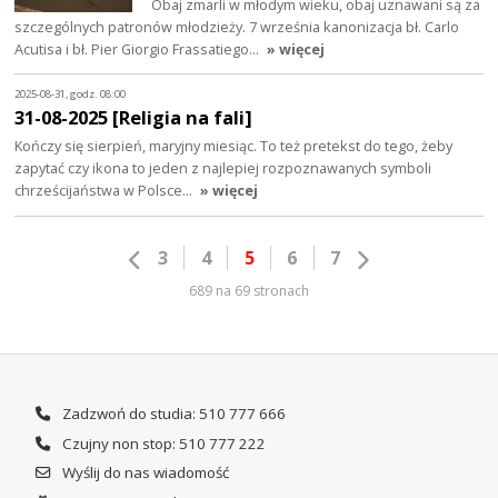
Obaj zmarli w młodym wieku, obaj uznawani są za
szczególnych patronów młodzieży. 7 września kanonizacja bł. Carlo
Acutisa i bł. Pier Giorgio Frassatiego…
» więcej
2025-08-31, godz. 08:00
31-08-2025 [Religia na fali]
Kończy się sierpień, maryjny miesiąc. To też pretekst do tego, żeby
zapytać czy ikona to jeden z najlepiej rozpoznawanych symboli
chrześcijaństwa w Polsce…
» więcej
3
4
5
6
7
689 na 69 stronach
Zadzwoń do studia: 510 777 666
Czujny non stop: 510 777 222
Wyślij do nas wiadomość