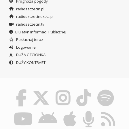
Prognoza pogody
radioszczecin.pl
radioszczecinextra.pl
radioszczecin.tv
Biuletyn Informacji Publicznej
Posłuchaj teraz
Logowanie
DUŻA CZCIONKA
DUŻY KONTRAST