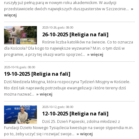
ruszyły już pełną parą w nowym roku akademickim. W audycji
przedstawiciele dwóch największych duszpasterstw w Szczecinie…
»
więcej
2025-10-26, godz. 08:00
26-10-2025 [Religia na fali]
Rośnie liczba katolików na świecie. Co to oznacza
dla Kościoła? Dla kogo to największe wyzwanie? M.in. o tym dziś w
programie, a przy tej okazji warto spojrzeć…
» więcej
2025-10-19, godz. 08:00
19-10-2025 [Religia na fali]
Dziś Niedziela Misyjna, która rozpoczyna Tydzień Misyjny w Kościele.
Kto dziś tak naprawdę potrzebuje ewangelizacji i które tereny dziś
można nazwać…
» więcej
2025-10-12, godz. 08:00
12-10-2025 [Religia na fali]
Dziś 25. Dzień Papieski, zdolna młodzież z
Fundacji Dzieło Nowego Tysiąclecia kwestuje na swoje stypendia m.in.
po to, żeby uczyć się i rozwijać swoje…
» więcej