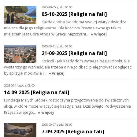
2025-10-05, godz. 08:00
05-10-2025 [Religia na fali]
Każda osoba świadoma swojej wiary odwiedza
miejsca dla jego religii ważne. Dla Kościoła Prawosławnego takim
miejscem jest Góra Athos w Grecji. Mężczyźni…
» więcej
2025-09-21, godz. 08:00
21-09-2025 [Religia na fali]
Kościół - jak każdy dom wymaga ciągłej troski. Nie
wystarczy go wznieść, ale trzeba o niego dbać, pielęgnować i doglądać,
by sprzyjał modlitwie i…
» więcej
2025-09-14, godz. 08:00
14-09-2025 [Religia na fali]
Fundacja Małych Stópek rozpoczyna przygotowania do świątecznych
akcji, w które może włączyć się każdy z nas. Dziś Święto Podwyższenia
Krzyża Świętego…
» więcej
2025-09-07, godz. 08:00
7-09-2025 [Religia na fali]