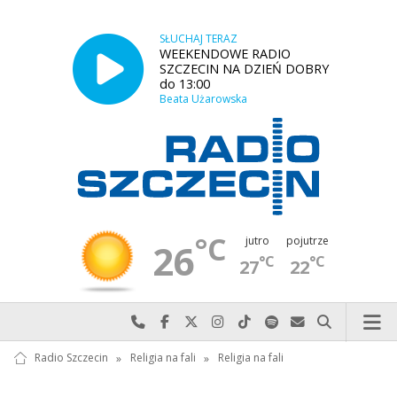
SŁUCHAJ TERAZ
WEEKENDOWE RADIO
SZCZECIN NA DZIEŃ DOBRY
do 13:00
Beata Użarowska
°C
jutro
pojutrze
26
°C
°C
27
22
Najlepiej po prostu do nas zadzwoń
Odwiedź nas na Facebook-u
Odwiedź nas na X
Odwiedź nas na Instagram-ie
Odwiedź nas na TikTok-u
Szukaj nas na Spotify
Wyślij do nas w
Szukaj
Radio Szczecin
»
Religia na fali
»
Religia na fali