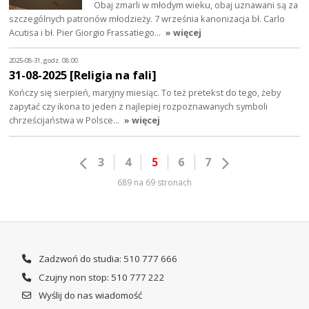
Obaj zmarli w młodym wieku, obaj uznawani są za
szczególnych patronów młodzieży. 7 września kanonizacja bł. Carlo
Acutisa i bł. Pier Giorgio Frassatiego…
» więcej
2025-08-31, godz. 08:00
31-08-2025 [Religia na fali]
Kończy się sierpień, maryjny miesiąc. To też pretekst do tego, żeby
zapytać czy ikona to jeden z najlepiej rozpoznawanych symboli
chrześcijaństwa w Polsce…
» więcej
3
4
5
6
7
689 na 69 stronach
Zadzwoń do studia: 510 777 666
Czujny non stop: 510 777 222
Wyślij do nas wiadomość