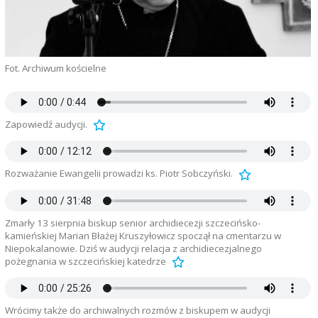
Fot. Archiwum kościelne
Zapowiedź audycji.
Rozważanie Ewangelii prowadzi ks. Piotr Sobczyński.
Zmarły 13 sierpnia biskup senior archidiecezji szczecińsko-
kamieńskiej Marian Błażej Kruszyłowicz spoczął na cmentarzu w
Niepokalanowie. Dziś w audycji relacja z archidiecezjalnego
pożegnania w szczecińskiej katedrze
Wrócimy także do archiwalnych rozmów z biskupem w audycji