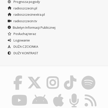
Prognoza pogody
radioszczecin.pl
radioszczecinextra.pl
radioszczecin.tv
Biuletyn Informacji Publicznej
Posłuchaj teraz
Logowanie
DUŻA CZCIONKA
DUŻY KONTRAST