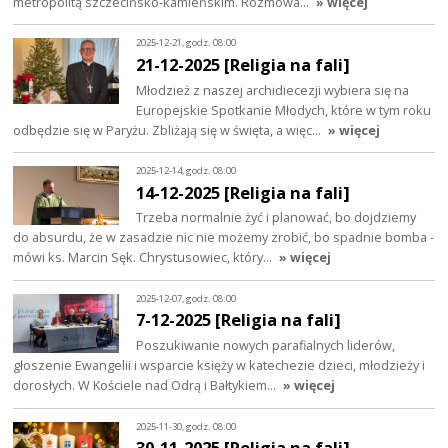
metropolitą szczecińsko-kamieńskim. Rozmowa…
» więcej
2025-12-21, godz. 08:00
21-12-2025 [Religia na fali]
Młodzież z naszej archidiecezji wybiera się na
Europejskie Spotkanie Młodych, które w tym roku
odbędzie się w Paryżu. Zbliżają się w święta, a więc…
» więcej
2025-12-14, godz. 08:00
14-12-2025 [Religia na fali]
Trzeba normalnie żyć i planować, bo dojdziemy
do absurdu, że w zasadzie nic nie możemy zrobić, bo spadnie bomba -
mówi ks. Marcin Sęk. Chrystusowiec, który…
» więcej
2025-12-07, godz. 08:00
7-12-2025 [Religia na fali]
Poszukiwanie nowych parafialnych liderów,
głoszenie Ewangelii i wsparcie księży w katechezie dzieci, młodzieży i
dorosłych. W Kościele nad Odrą i Bałtykiem…
» więcej
2025-11-30, godz. 08:00
30-11-2025 [Religia na fali]