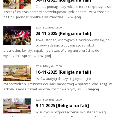
Caritas pomaga cały rok, ale teraz rozpoczyna się
szczególny czas pomocy potrzebującym. Tydzień temu w Szczecinie
na Dniu Jedności spotkała się młodzież…
» więcej
2025-11-23, godz. 08:00
23-11-2025 [Religia na fali]
Trwa listopad, w programie zastanowimy się, po
co odwiedzając groby naszych bliskich
przynosimy kwiaty, zapalamy znicze. W programie wrócimy do
wydarzenia sprzed…
» więcej
2025-11-16, godz. 08:00
16-11-2025 [Religia na fali]
Dziś w audycji dalszy ciąg dyskusji o
rozporządzeniu minister edukacji narodowej w sprawie lekcji religii w
szkole, a może nawet bardziej rozmowa o tym, jak…
» więcej
2025-11-09, godz. 08:00
9-11-2025 [Religia na fali]
W audycji o rozporządzeniu minister edukacji