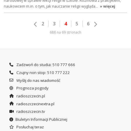
narodowej w sprawie lekcji religii w szkole. Rozmowa z praktykiem,
naukowcem m.in. o tym, jak nauczanie religii wygląda…
» więcej
2
3
4
5
6
688 na 69 stronach
Zadzwoń do studia: 510 777 666
Czujny non stop: 510 777 222
Wyślij do nas wiadomość
Prognoza pogody
radioszczecin.pl
radioszczecinextra.pl
radioszczecin.tv
Biuletyn Informacji Publicznej
Posłuchaj teraz