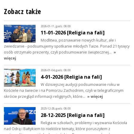
Zobacz także
2026-01-11, godz. 08:00
11-01-2026 [Religia na fali]
Modlitwa, poznawanie nowych kultur, ale i
zwiedzanie - podsumujemy spotkanie młodych Taize. Ponad 21 tysięcy
osób otrzymało prezenty, czyli podsumowanie świątecznej…
»
więcej
2026-01-04, godz. 08:00
4-01-2026 [Religia na fali]
W dzisiejszej audycji podsumowanie roku w
Kościele na świecie i na Pomorzu Zachodnim, czyli w telegraficznym
skrócie przegląd informacji religijnych, które…
» więcej
2025-12-28, godz. 08:00
28-12-2025 [Religia na fali]
Religia w szkołach, problemy i wyzwania Kościoła
nad Odrą i Bałtykiem to niektóre tematy, które poruszyłem z