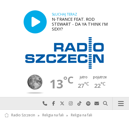
SŁUCHAJ TERAZ
N-TRANCE FEAT. ROD
STEWART - DA YA THINK I'M
SEXY?
°C
jutro
pojutrze
13
°C
°C
27
22
Najlepiej po prostu do nas zadzwoń
Odwiedź nas na Facebook-u
Odwiedź nas na X
Odwiedź nas na Instagram-ie
Odwiedź nas na TikTok-u
Szukaj nas na Spotify
Wyślij do nas w
Szukaj
Radio Szczecin
»
Religia na fali
»
Religia na fali