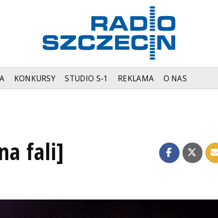
A
KONKURSY
STUDIO S-1
REKLAMA
O NAS
na fali]