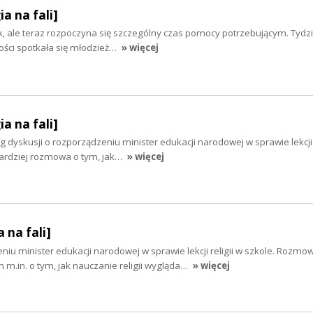
ia na fali]
k, ale teraz rozpoczyna się szczególny czas pomocy potrzebującym. Tyd
ości spotkała się młodzież…
» więcej
ia na fali]
ąg dyskusji o rozporządzeniu minister edukacji narodowej w sprawie lekcji r
ardziej rozmowa o tym, jak…
» więcej
 na fali]
niu minister edukacji narodowej w sprawie lekcji religii w szkole. Rozmo
m.in. o tym, jak nauczanie religii wygląda…
» więcej