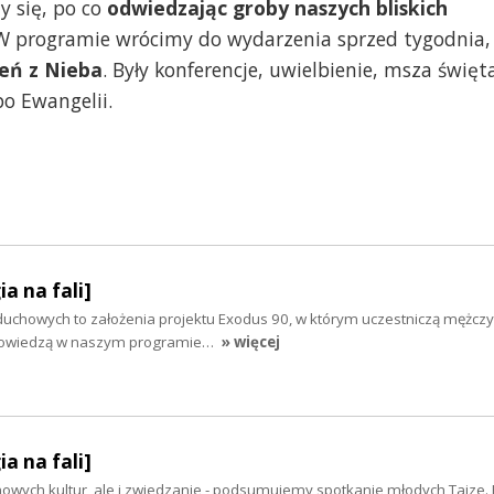
 się, po co
odwiedzając groby naszych bliskich
 W programie wrócimy do wydarzenia sprzed tygodnia,
eń z Nieba
. Były konferencje, uwielbienie, msza święta
po Ewangelii.
ia na fali]
duchowych to założenia projektu Exodus 90, w którym uczestniczą mężczy
opowiedzą w naszym programie…
» więcej
ia na fali]
owych kultur, ale i zwiedzanie - podsumujemy spotkanie młodych Taize.