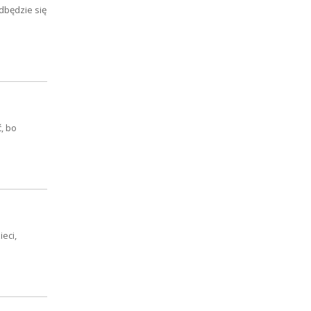
dbędzie się
, bo
eci,