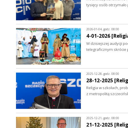
tysięcy osób otrzymało
2026-01-04, godz. 08:00
4-01-2026 [Religia
W dzisiejszej audycji p
telegraficznym skrócie 
2025-12-28, godz. 08:00
28-12-2025 [Relig
Religia w szkołach, pro
z metropolitą szczec
2025-12-21, godz. 08:00
21-12-2025 [Relig