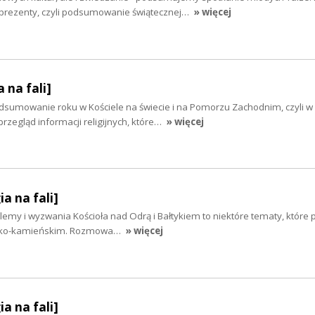
 prezenty, czyli podsumowanie świątecznej…
» więcej
 na fali]
odsumowanie roku w Kościele na świecie i na Pomorzu Zachodnim, czyli w
przegląd informacji religijnych, które…
» więcej
ia na fali]
blemy i wyzwania Kościoła nad Odrą i Bałtykiem to niektóre tematy, które
ińsko-kamieńskim. Rozmowa…
» więcej
ia na fali]