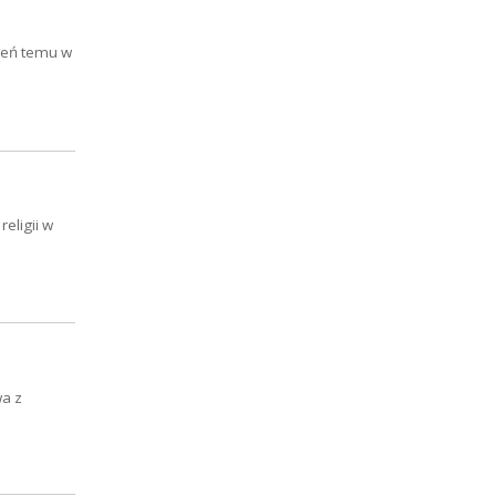
zień temu w
eligii w
wa z