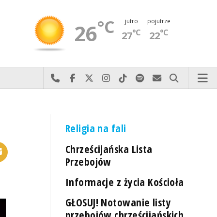
°C
jutro
pojutrze
26
°C
°C
27
22
Najlepiej po prostu do nas zadzwoń
Odwiedź nas na Facebook-u
Odwiedź nas na X
Odwiedź nas na Instagram-ie
Odwiedź nas na TikTok-u
Szukaj nas na Spotify
Wyślij do nas 
Szukaj
Religia na fali
Chrześcijańska Lista
Przebojów
Informacje z życia Kościoła
GŁOSUJ! Notowanie listy
przebojów chrześcijańskich