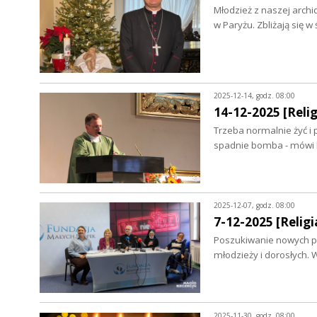
Młodzież z naszej archi
w Paryżu. Zbliżają się w
2025-12-14, godz. 08:00
14-12-2025 [Relig
Trzeba normalnie żyć i
spadnie bomba - mówi k
2025-12-07, godz. 08:00
7-12-2025 [Religia
Poszukiwanie nowych par
młodzieży i dorosłych. 
2025-11-30, godz. 08:00