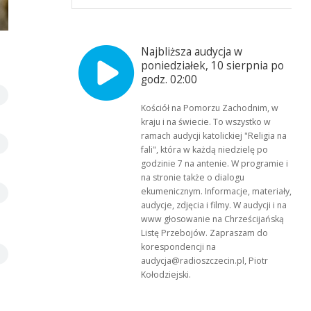
Forum Ogień z Nieba. Fot. Michał Bogdanowicz.
Najbliższa audycja w
poniedziałek, 10 sierpnia po
godz. 02:00
Kościół na Pomorzu Zachodnim, w
kraju i na świecie. To wszystko w
ramach audycji katolickiej "Religia na
fali", która w każdą niedzielę po
godzinie 7 na antenie. W programie i
na stronie także o dialogu
ekumenicznym. Informacje, materiały,
audycje, zdjęcia i filmy. W audycji i na
www głosowanie na Chrześcijańską
Listę Przebojów. Zapraszam do
korespondencji na
audycja@radioszczecin.pl, Piotr
Kołodziejski.