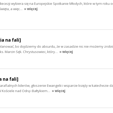
diecezji wybiera się na Europejskie Spotkanie Młodych, które w tym roku o
 święta, a więc…
» więcej
ia na fali]
 planować, bo dojdziemy do absurdu, że w zasadzie nic nie możemy zrobić
s. Marcin Sęk. Chrystusowiec, który…
» więcej
 na fali]
afialnych liderów, głoszenie Ewangelii i wsparcie księży w katechezie dzi
W Kościele nad Odrą i Bałtykiem…
» więcej