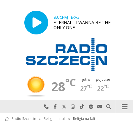
SŁUCHAJ TERAZ
ETERNAL - I WANNA BE THE
ONLY ONE
°C
jutro
pojutrze
28
°C
°C
27
22
Najlepiej po prostu do nas zadzwoń
Odwiedź nas na Facebook-u
Odwiedź nas na X
Odwiedź nas na Instagram-ie
Odwiedź nas na TikTok-u
Szukaj nas na Spotify
Wyślij do nas w
Szukaj
Radio Szczecin
»
Religia na fali
»
Religia na fali