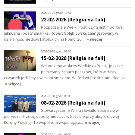
2026-02-22, godz. 19:51
22-02-2026 [Religia na fali]
Rozpoczął się Wielki Post. Czym jest modlitwa,
jałmużna i post? Zmarł ks. Robert Gołębiowski, zaangażowany w
działalność mediów katolickich na Pomorzu…
» więcej
2026-02-15, godz. 08:00
15-02-2026 [Religia na fali]
Wchodzimy w okres Wielkiego Postu. Jeszcze
pamiętamy zapach pączków, który w tłusty
czwartek jedliśmy z wielkim smakiem. W Cerkwi Greckokatolickiej o…
» więcej
2026-02-08, godz. 08:00
08-02-2026 [Religia na fali]
Stowarzyszenie Wiara i Światło zbiera się w
pierwsza i trzecią sobotę miesiąca w kościele przy ulicy Królowej
Korony Polskiej. To wspólnota wspierająca…
» więcej
2026-02-01, godz. 08:00