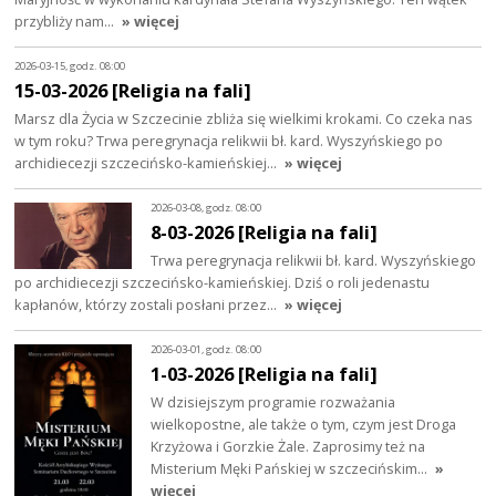
przybliży nam…
» więcej
2026-03-15, godz. 08:00
15-03-2026 [Religia na fali]
Marsz dla Życia w Szczecinie zbliża się wielkimi krokami. Co czeka nas
w tym roku? Trwa peregrynacja relikwii bł. kard. Wyszyńskiego po
archidiecezji szczecińsko-kamieńskiej…
» więcej
2026-03-08, godz. 08:00
8-03-2026 [Religia na fali]
Trwa peregrynacja relikwii bł. kard. Wyszyńskiego
po archidiecezji szczecińsko-kamieńskiej. Dziś o roli jedenastu
kapłanów, którzy zostali posłani przez…
» więcej
2026-03-01, godz. 08:00
1-03-2026 [Religia na fali]
W dzisiejszym programie rozważania
wielkopostne, ale także o tym, czym jest Droga
Krzyżowa i Gorzkie Żale. Zaprosimy też na
Misterium Męki Pańskiej w szczecińskim…
»
więcej