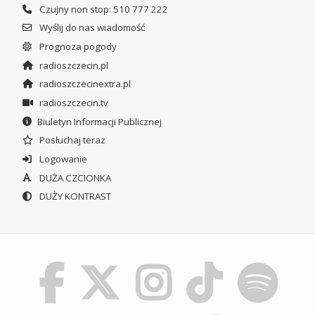
Czujny non stop: 510 777 222
Wyślij do nas wiadomość
Prognoza pogody
radioszczecin.pl
radioszczecinextra.pl
radioszczecin.tv
Biuletyn Informacji Publicznej
Posłuchaj teraz
Logowanie
DUŻA CZCIONKA
DUŻY KONTRAST