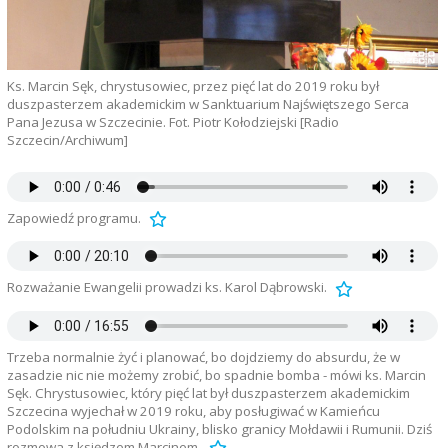
Ks. Marcin Sęk, chrystusowiec, przez pięć lat do 2019 roku był
duszpasterzem akademickim w Sanktuarium Najświętszego Serca
Pana Jezusa w Szczecinie. Fot. Piotr Kołodziejski [Radio
Szczecin/Archiwum]
Zapowiedź programu.
Rozważanie Ewangelii prowadzi ks. Karol Dąbrowski.
Trzeba normalnie żyć i planować, bo dojdziemy do absurdu, że w
zasadzie nic nie możemy zrobić, bo spadnie bomba - mówi ks. Marcin
Sęk. Chrystusowiec, który pięć lat był duszpasterzem akademickim
Szczecina wyjechał w 2019 roku, aby posługiwać w Kamieńcu
Podolskim na południu Ukrainy, blisko granicy Mołdawii i Rumunii. Dziś
rozmowa z księdzem Marcinem.