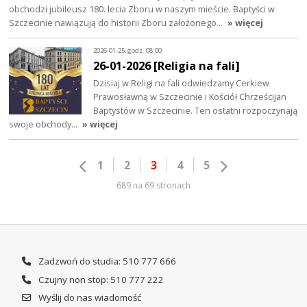
obchodzi jubileusz 180. lecia Zboru w naszym mieście. Baptyści w
Szczecinie nawiązują do historii Zboru założonego…
» więcej
2026-01-25, godz. 08:00
26-01-2026 [Religia na fali]
Dzisiaj w Religi na fali odwiedzamy Cerkiew
Prawosławną w Szczecinie i Kościół Chrześcijan
Baptystów w Szczecinie. Ten ostatni rozpoczynają
swoje obchody…
» więcej
1
2
3
4
5
689 na 69 stronach
Zadzwoń do studia: 510 777 666
Czujny non stop: 510 777 222
Wyślij do nas wiadomość