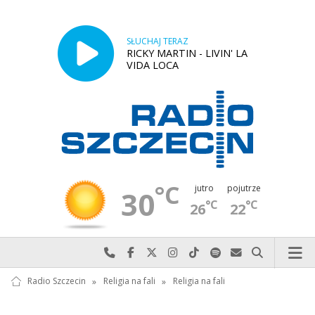
SŁUCHAJ TERAZ
RICKY MARTIN - LIVIN' LA
VIDA LOCA
°C
jutro
pojutrze
30
°C
°C
26
22
Najlepiej po prostu do nas zadzwoń
Odwiedź nas na Facebook-u
Odwiedź nas na X
Odwiedź nas na Instagram-ie
Odwiedź nas na TikTok-u
Szukaj nas na Spotify
Wyślij do nas w
Szukaj
Radio Szczecin
»
Religia na fali
»
Religia na fali