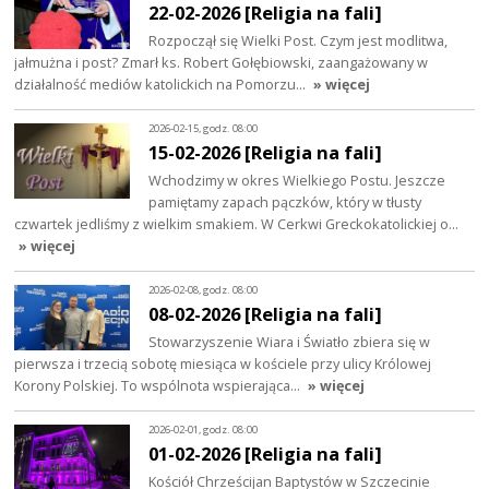
22-02-2026 [Religia na fali]
Rozpoczął się Wielki Post. Czym jest modlitwa,
jałmużna i post? Zmarł ks. Robert Gołębiowski, zaangażowany w
działalność mediów katolickich na Pomorzu…
» więcej
2026-02-15, godz. 08:00
15-02-2026 [Religia na fali]
Wchodzimy w okres Wielkiego Postu. Jeszcze
pamiętamy zapach pączków, który w tłusty
czwartek jedliśmy z wielkim smakiem. W Cerkwi Greckokatolickiej o…
» więcej
2026-02-08, godz. 08:00
08-02-2026 [Religia na fali]
Stowarzyszenie Wiara i Światło zbiera się w
pierwsza i trzecią sobotę miesiąca w kościele przy ulicy Królowej
Korony Polskiej. To wspólnota wspierająca…
» więcej
2026-02-01, godz. 08:00
01-02-2026 [Religia na fali]
Kościół Chrześcijan Baptystów w Szczecinie