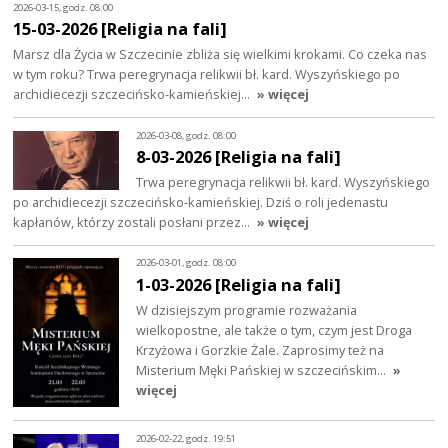
2026-03-15, godz. 08:00
15-03-2026 [Religia na fali]
Marsz dla Życia w Szczecinie zbliża się wielkimi krokami. Co czeka nas
w tym roku? Trwa peregrynacja relikwii bł. kard. Wyszyńskiego po
archidiecezji szczecińsko-kamieńskiej…
» więcej
2026-03-08, godz. 08:00
8-03-2026 [Religia na fali]
Trwa peregrynacja relikwii bł. kard. Wyszyńskiego
po archidiecezji szczecińsko-kamieńskiej. Dziś o roli jedenastu
kapłanów, którzy zostali posłani przez…
» więcej
2026-03-01, godz. 08:00
1-03-2026 [Religia na fali]
W dzisiejszym programie rozważania
wielkopostne, ale także o tym, czym jest Droga
Krzyżowa i Gorzkie Żale. Zaprosimy też na
Misterium Męki Pańskiej w szczecińskim…
»
więcej
2026-02-22, godz. 19:51