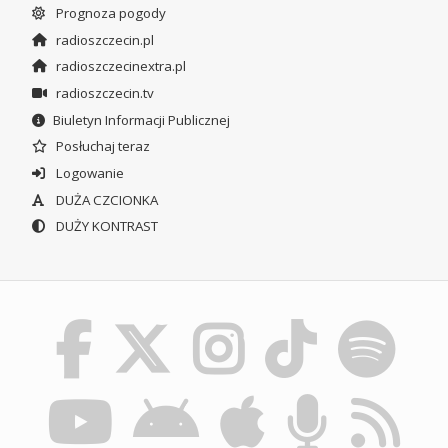
Prognoza pogody
radioszczecin.pl
radioszczecinextra.pl
radioszczecin.tv
Biuletyn Informacji Publicznej
Posłuchaj teraz
Logowanie
DUŻA CZCIONKA
DUŻY KONTRAST