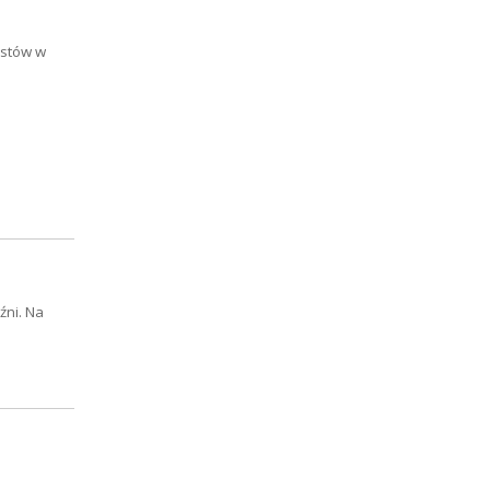
ystów w
źni. Na