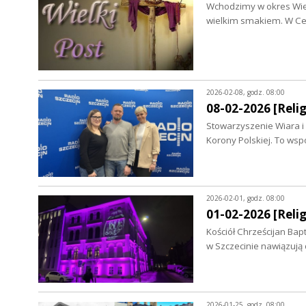
Wchodzimy w okres Wiel
wielkim smakiem. W Cer
2026-02-08, godz. 08:00
08-02-2026 [Relig
Stowarzyszenie Wiara i Ś
Korony Polskiej. To ws
2026-02-01, godz. 08:00
01-02-2026 [Relig
Kościół Chrześcijan Bap
w Szczecinie nawiązują
2026-01-25, godz. 08:00