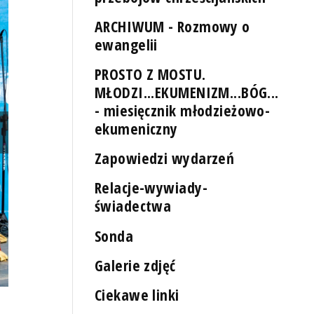
ARCHIWUM - Rozmowy o
ewangelii
PROSTO Z MOSTU.
MŁODZI...EKUMENIZM...BÓG...
- miesięcznik młodzieżowo-
ekumeniczny
Zapowiedzi wydarzeń
Relacje-wywiady-
świadectwa
Sonda
Galerie zdjęć
Ciekawe linki
Fot. Robert Stachnik [Radio Szczecin/Archiwum]