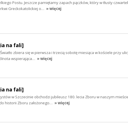
kiego Postu. Jeszcze pamiętamy zapach pączków, który w tłusty czwartek
kwi Greckokatolickiej o…
» więcej
ia na fali]
wiatło zbiera się w pierwsza i trzecią sobotę miesiąca w kościele przy uli
pólnota wspierająca…
» więcej
ia na fali]
tystów w Szczecinie obchodzi jubileusz 180. lecia Zboru w naszym mieście
 do historii Zboru założonego…
» więcej