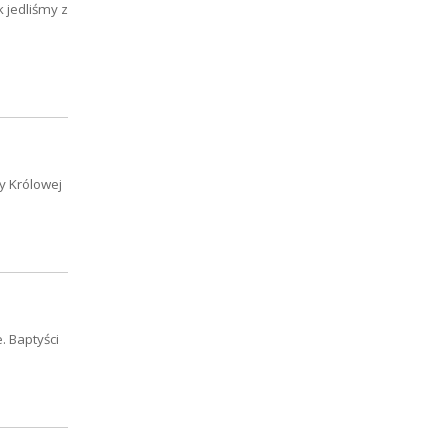
 jedliśmy z
cy Królowej
. Baptyści