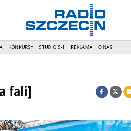
A
KONKURSY
STUDIO S-1
REKLAMA
O NAS
a fali]