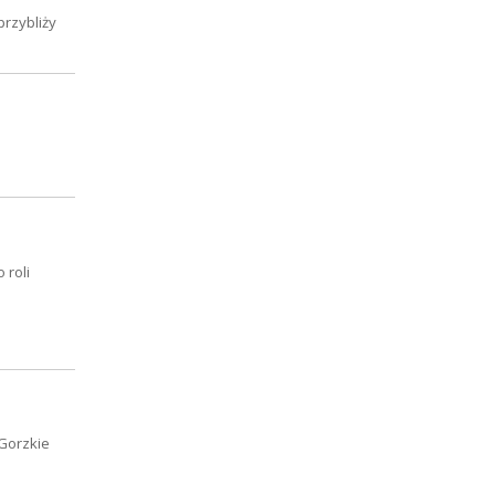
przybliży
 roli
Gorzkie