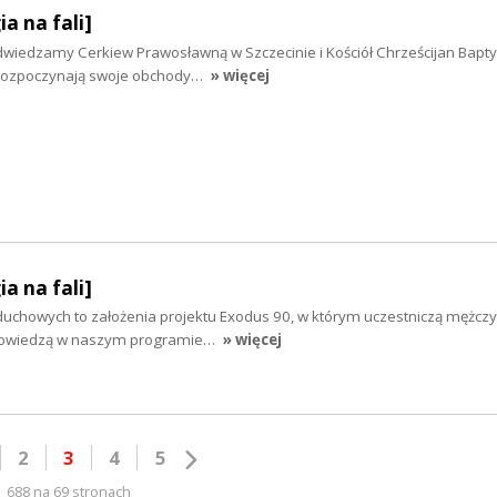
ia na fali]
i odwiedzamy Cerkiew Prawosławną w Szczecinie i Kościół Chrześcijan Bapt
i rozpoczynają swoje obchody…
» więcej
ia na fali]
duchowych to założenia projektu Exodus 90, w którym uczestniczą mężczy
opowiedzą w naszym programie…
» więcej
2
3
4
5
688 na 69 stronach