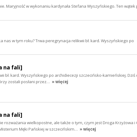
zenie. Maryjność w wykonaniu kardynała Stefana Wyszyńskiego. Ten wątek 
eka nas w tym roku? Trwa peregrynacja relikwii bł. kard. Wyszyńskiego po
 na fali]
ii bł. kard. Wyszyńskiego po archidiecezji szczecińsko-kamieńskiej. Dziś o
órzy zostali posłani przez…
» więcej
 na fali]
e rozważania wielkopostne, ale także o tym, czym jest Droga Krzyżowa i 
 Misterium Męki Pańskiej w szczecińskim…
» więcej