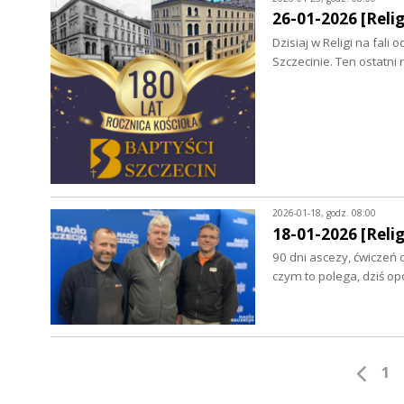
26-01-2026 [Relig
Dzisiaj w Religi na fal
Szczecinie. Ten ostatn
2026-01-18, godz. 08:00
18-01-2026 [Relig
90 dni ascezy, ćwiczeń 
czym to polega, dziś 
1