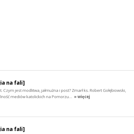
ia na fali]
t. Czym jest modlitwa, jałmużna i post? Zmarł ks. Robert Gołębiowski,
lność mediów katolickich na Pomorzu…
» więcej
ia na fali]