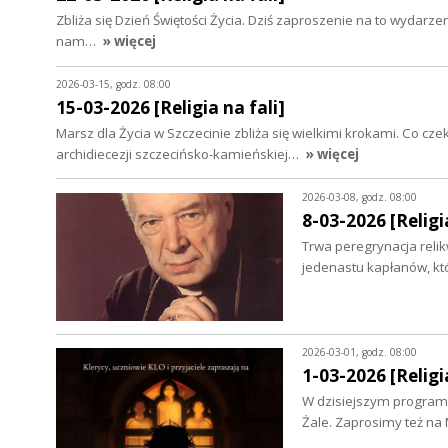
Zbliża się Dzień Świętości Życia. Dziś zaproszenie na to wydar
nam…
» więcej
2026-03-15, godz. 08:00
15-03-2026 [Religia na fali]
Marsz dla Życia w Szczecinie zbliża się wielkimi krokami. Co cz
archidiecezji szczecińsko-kamieńskiej…
» więcej
2026-03-08, godz. 08:00
8-03-2026 [Religia
Trwa peregrynacja relikw
jedenastu kapłanów, kt
2026-03-01, godz. 08:00
1-03-2026 [Religia
W dzisiejszym programi
Żale. Zaprosimy też na