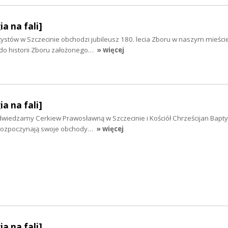
ia na fali]
tystów w Szczecinie obchodzi jubileusz 180. lecia Zboru w naszym mieście
 do historii Zboru założonego…
» więcej
ia na fali]
i odwiedzamy Cerkiew Prawosławną w Szczecinie i Kościół Chrześcijan Bapt
i rozpoczynają swoje obchody…
» więcej
ia na fali]