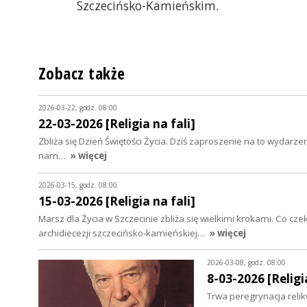
Szczecińsko-Kamieńskim.
Zobacz także
2026-03-22, godz. 08:00
22-03-2026 [Religia na fali]
Zbliża się Dzień Świętości Życia. Dziś zaproszenie na to wydar
nam…
» więcej
2026-03-15, godz. 08:00
15-03-2026 [Religia na fali]
Marsz dla Życia w Szczecinie zbliża się wielkimi krokami. Co cz
archidiecezji szczecińsko-kamieńskiej…
» więcej
2026-03-08, godz. 08:00
8-03-2026 [Religia
Trwa peregrynacja relikw