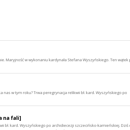
zenie. Maryjność w wykonaniu kardynała Stefana Wyszyńskiego. Ten wątek 
eka nas w tym roku? Trwa peregrynacja relikwii bł. kard. Wyszyńskiego po
 na fali]
ii bł. kard. Wyszyńskiego po archidiecezji szczecińsko-kamieńskiej. Dziś o