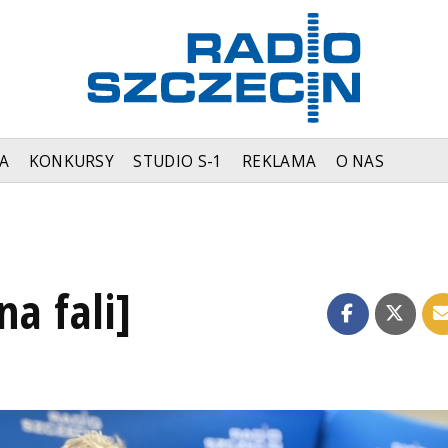
A
KONKURSY
STUDIO S-1
REKLAMA
O NAS
na fali]