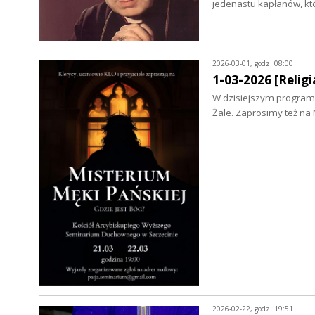
jedenastu kapłanów, kt
2026-03-01, godz. 08:00
1-03-2026 [Religia
W dzisiejszym programi
Żale. Zaprosimy też na
2026-02-22, godz. 19:51