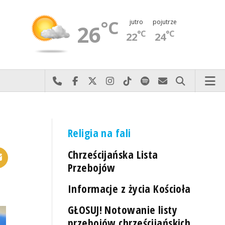
°C
jutro
pojutrze
26
°C
°C
22
24
Najlepiej po prostu do nas zadzwoń
Odwiedź nas na Facebook-u
Odwiedź nas na X
Odwiedź nas na Instagram-ie
Odwiedź nas na TikTok-u
Szukaj nas na Spotify
Wyślij do nas 
Szukaj
Religia na fali
Chrześcijańska Lista
Przebojów
Informacje z życia Kościoła
GŁOSUJ! Notowanie listy
przebojów chrześcijańskich