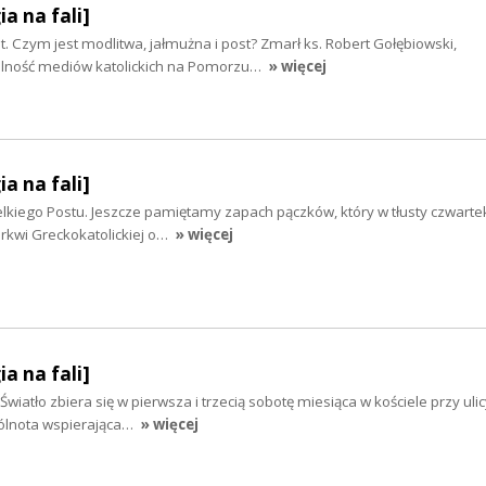
ia na fali]
t. Czym jest modlitwa, jałmużna i post? Zmarł ks. Robert Gołębiowski,
lność mediów katolickich na Pomorzu…
» więcej
ia na fali]
kiego Postu. Jeszcze pamiętamy zapach pączków, który w tłusty czwartek
kwi Greckokatolickiej o…
» więcej
ia na fali]
wiatło zbiera się w pierwsza i trzecią sobotę miesiąca w kościele przy uli
pólnota wspierająca…
» więcej