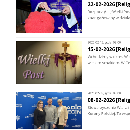
22-02-2026 [Relig
Rozpoczął się Wielki Pos
zaangażowany w działa
2026-02-15, godz. 08:00
15-02-2026 [Relig
Wchodzimy w okres Wiel
wielkim smakiem. W Cer
2026-02-08, godz. 08:00
08-02-2026 [Relig
Stowarzyszenie Wiara i Ś
Korony Polskiej. To ws