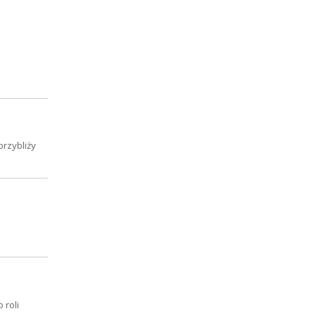
przybliży
 roli