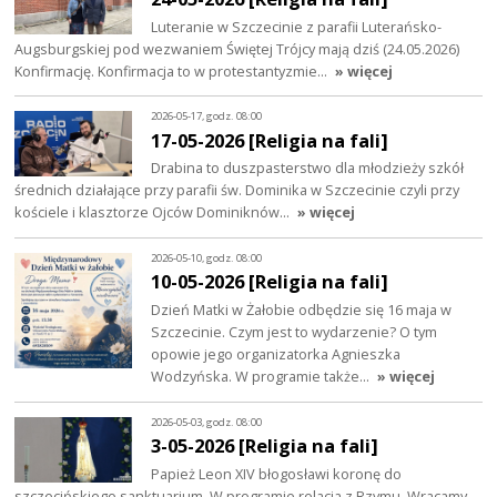
Luteranie w Szczecinie z parafii Luterańsko-
Augsburgskiej pod wezwaniem Świętej Trójcy mają dziś (24.05.2026)
Konfirmację. Konfirmacja to w protestantyzmie…
» więcej
2026-05-17, godz. 08:00
17-05-2026 [Religia na fali]
Drabina to duszpasterstwo dla młodzieży szkół
średnich działające przy parafii św. Dominika w Szczecinie czyli przy
kościele i klasztorze Ojców Dominiknów…
» więcej
2026-05-10, godz. 08:00
10-05-2026 [Religia na fali]
Dzień Matki w Żałobie odbędzie się 16 maja w
Szczecinie. Czym jest to wydarzenie? O tym
opowie jego organizatorka Agnieszka
Wodzyńska. W programie także…
» więcej
2026-05-03, godz. 08:00
3-05-2026 [Religia na fali]
Papież Leon XIV błogosławi koronę do
szczecińskiego sanktuarium. W programie relacja z Rzymu. Wracamy