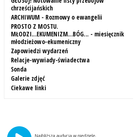
GŁOSUJ! Notowanie listy przebojów
chrześcijańskich
ARCHIWUM - Rozmowy o ewangelii
PROSTO Z MOSTU.
MŁODZI...EKUMENIZM...BÓG... - miesięcznik
młodzieżowo-ekumeniczny
Zapowiedzi wydarzeń
Relacje-wywiady-świadectwa
Sonda
Galerie zdjęć
Ciekawe linki
Najbliższa audycja w niedzielę,