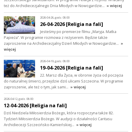
też do Archidiecezjalnego Dnia Młodych w Nowogardzie…
» więcej
2026-04-26, godz. 08:00
26-04-2026 [Religia na fali]
Jesteśmy po premierze filmu „Maryja. Matka
Papieża”. W programie rozmowa z reżyserem. Będzie także
zaproszenie na Archidiecezjalny Dzień Młodych w Nowogardzie…
»
więcej
2026-04-19, godz. 08:00
19-04-2026 [Religia na fali]
22. Marsz dla Życia, w obronie życia od poczęcia
do naturalnej śmierci, przejdzie dziś ulicami Szczecina. W programie
zaproszenie, ale też o tym, jak sami…
» więcej
2026-04-12, godz. 08:00
12-04-2026 [Religia na fali]
Dziś Niedziela Miłosierdzia Bożego, która rozpoczyna także 82.
Tydzień Miłosierdzia Bożego. W audycji o działalności Caritasu
Archidiecezji Szczecińsko-Kamieńskiej…
» więcej