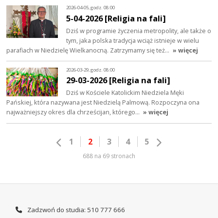
2026-04-05, godz. 08:00
5-04-2026 [Religia na fali]
Dziś w programie życzenia metropolity, ale także o
tym, jaka polska tradycja wciąż istnieje w wielu
parafiach w Niedzielę Wielkanocną. Zatrzymamy się też…
» więcej
2026-03-29, godz. 08:00
29-03-2026 [Religia na fali]
Dziś w Kościele Katolickim Niedziela Męki
Pańskiej, która nazywana jest Niedzielą Palmową. Rozpoczyna ona
najważniejszy okres dla chrześcijan, którego…
» więcej
1
2
3
4
5
688 na 69 stronach
Zadzwoń do studia: 510 777 666