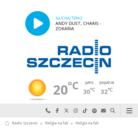
SŁUCHAJ TERAZ
ANDY DUST, CHARIS -
ZOKARIA
°C
jutro
pojutrze
20
°C
°C
30
32
Najlepiej po prostu do nas zadzwoń
Odwiedź nas na Facebook-u
Odwiedź nas na X
Odwiedź nas na Instagram-ie
Odwiedź nas na TikTok-u
Szukaj nas na Spotify
Wyślij do nas w
Szukaj
Radio Szczecin
»
Religia na fali
»
Religia na fali