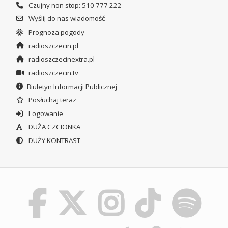
Czujny non stop: 510 777 222
Wyślij do nas wiadomość
Prognoza pogody
radioszczecin.pl
radioszczecinextra.pl
radioszczecin.tv
Biuletyn Informacji Publicznej
Posłuchaj teraz
Logowanie
DUŻA CZCIONKA
DUŻY KONTRAST