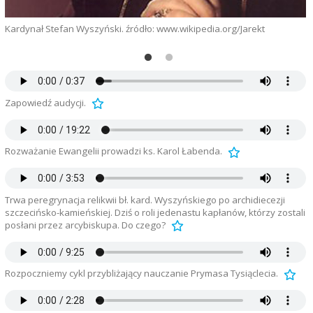
Kardynał Stefan Wyszyński. źródło: www.wikipedia.org/Jarekt
F
Zapowiedź audycji.
Rozważanie Ewangelii prowadzi ks. Karol Łabenda.
Trwa peregrynacja relikwii bł. kard. Wyszyńskiego po archidiecezji
szczecińsko-kamieńskiej. Dziś o roli jedenastu kapłanów, którzy zostali
posłani przez arcybiskupa. Do czego?
Rozpoczniemy cykl przybliżający nauczanie Prymasa Tysiąclecia.