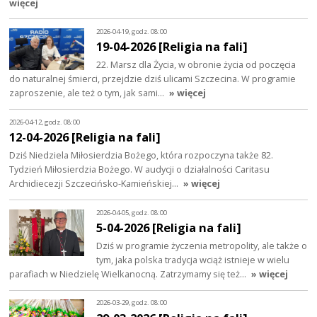
więcej
2026-04-19, godz. 08:00
19-04-2026 [Religia na fali]
22. Marsz dla Życia, w obronie życia od poczęcia
do naturalnej śmierci, przejdzie dziś ulicami Szczecina. W programie
zaproszenie, ale też o tym, jak sami…
» więcej
2026-04-12, godz. 08:00
12-04-2026 [Religia na fali]
Dziś Niedziela Miłosierdzia Bożego, która rozpoczyna także 82.
Tydzień Miłosierdzia Bożego. W audycji o działalności Caritasu
Archidiecezji Szczecińsko-Kamieńskiej…
» więcej
2026-04-05, godz. 08:00
5-04-2026 [Religia na fali]
Dziś w programie życzenia metropolity, ale także o
tym, jaka polska tradycja wciąż istnieje w wielu
parafiach w Niedzielę Wielkanocną. Zatrzymamy się też…
» więcej
2026-03-29, godz. 08:00