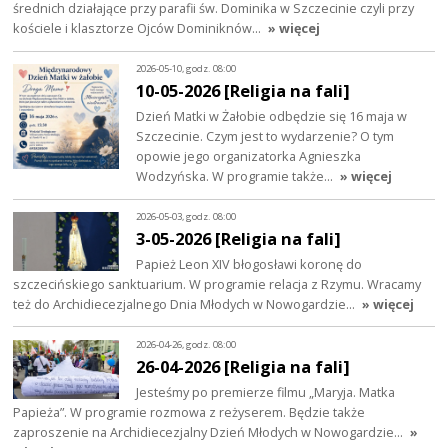
średnich działające przy parafii św. Dominika w Szczecinie czyli przy
kościele i klasztorze Ojców Dominiknów…
» więcej
2026-05-10, godz. 08:00
10-05-2026 [Religia na fali]
Dzień Matki w Żałobie odbędzie się 16 maja w
Szczecinie. Czym jest to wydarzenie? O tym
opowie jego organizatorka Agnieszka
Wodzyńska. W programie także…
» więcej
2026-05-03, godz. 08:00
3-05-2026 [Religia na fali]
Papież Leon XIV błogosławi koronę do
szczecińskiego sanktuarium. W programie relacja z Rzymu. Wracamy
też do Archidiecezjalnego Dnia Młodych w Nowogardzie…
» więcej
2026-04-26, godz. 08:00
26-04-2026 [Religia na fali]
Jesteśmy po premierze filmu „Maryja. Matka
Papieża”. W programie rozmowa z reżyserem. Będzie także
zaproszenie na Archidiecezjalny Dzień Młodych w Nowogardzie…
»