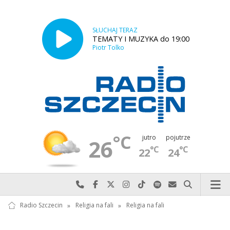
SŁUCHAJ TERAZ
TEMATY I MUZYKA do 19:00
Piotr Tolko
°C
jutro
pojutrze
26
°C
°C
22
24
Najlepiej po prostu do nas zadzwoń
Odwiedź nas na Facebook-u
Odwiedź nas na X
Odwiedź nas na Instagram-ie
Odwiedź nas na TikTok-u
Szukaj nas na Spotify
Wyślij do nas w
Szukaj
Radio Szczecin
»
Religia na fali
»
Religia na fali