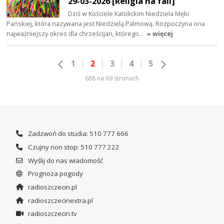
29-03-2026 [Religia na fali]
Dziś w Kościele Katolickim Niedziela Męki
Pańskiej, która nazywana jest Niedzielą Palmową. Rozpoczyna ona
najważniejszy okres dla chrześcijan, którego…
» więcej
1
2
3
4
5
688 na 69 stronach
Zadzwoń do studia: 510 777 666
Czujny non stop: 510 777 222
Wyślij do nas wiadomość
Prognoza pogody
radioszczecin.pl
radioszczecinextra.pl
radioszczecin.tv