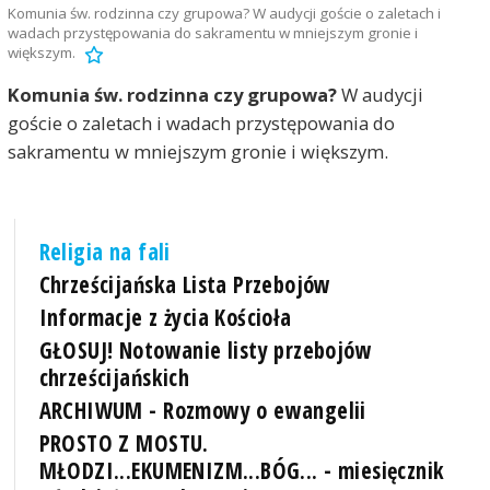
Komunia św. rodzinna czy grupowa? W audycji goście o zaletach i
wadach przystępowania do sakramentu w mniejszym gronie i
większym.
Komunia św. rodzinna czy grupowa?
W audycji
goście o zaletach i wadach przystępowania do
sakramentu w mniejszym gronie i większym.
Religia na fali
Chrześcijańska Lista Przebojów
Informacje z życia Kościoła
GŁOSUJ! Notowanie listy przebojów
chrześcijańskich
ARCHIWUM - Rozmowy o ewangelii
PROSTO Z MOSTU.
MŁODZI...EKUMENIZM...BÓG... - miesięcznik