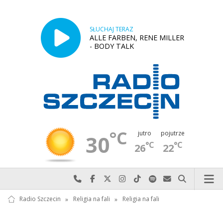
SŁUCHAJ TERAZ
ALLE FARBEN, RENE MILLER
- BODY TALK
°C
jutro
pojutrze
30
°C
°C
26
22
Najlepiej po prostu do nas zadzwoń
Odwiedź nas na Facebook-u
Odwiedź nas na X
Odwiedź nas na Instagram-ie
Odwiedź nas na TikTok-u
Szukaj nas na Spotify
Wyślij do nas w
Szukaj
Radio Szczecin
»
Religia na fali
»
Religia na fali