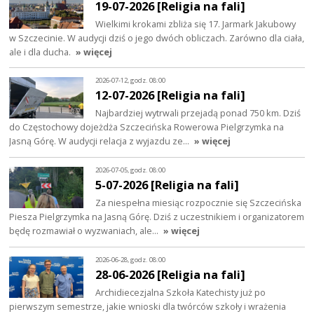
19-07-2026 [Religia na fali]
Wielkimi krokami zbliża się 17. Jarmark Jakubowy
w Szczecinie. W audycji dziś o jego dwóch obliczach. Zarówno dla ciała,
ale i dla ducha.
» więcej
2026-07-12, godz. 08:00
12-07-2026 [Religia na fali]
Najbardziej wytrwali przejadą ponad 750 km. Dziś
do Częstochowy dojeżdża Szczecińska Rowerowa Pielgrzymka na
Jasną Górę. W audycji relacja z wyjazdu ze…
» więcej
2026-07-05, godz. 08:00
5-07-2026 [Religia na fali]
Za niespełna miesiąc rozpocznie się Szczecińska
Piesza Pielgrzymka na Jasną Górę. Dziś z uczestnikiem i organizatorem
będę rozmawiał o wyzwaniach, ale…
» więcej
2026-06-28, godz. 08:00
28-06-2026 [Religia na fali]
Archidiecezjalna Szkoła Katechisty już po
pierwszym semestrze, jakie wnioski dla twórców szkoły i wrażenia