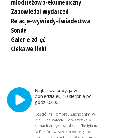
młodzieżowo-ekumeniczny
Zapowiedzi wydarzeń
Relacje-wywiady-świadectwa
Sonda
Galerie zdjęć
Ciekawe linki
Najbliższa audycja w
poniedziałek, 10 sierpnia po
godz. 02:00
Kościół na Pomorzu Zachodnim, w
kraju i na świecie. To wszystko w
ramach audycji katolickiej "Religia na
fali", która w każdą niedzielę po
godzinie 7 na antenie. W programie i