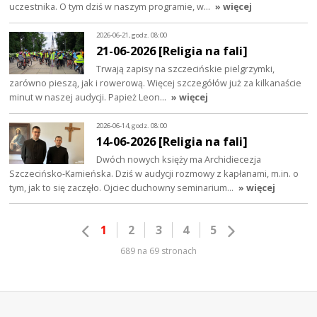
uczestnika. O tym dziś w naszym programie, w…
» więcej
2026-06-21, godz. 08:00
21-06-2026 [Religia na fali]
Trwają zapisy na szczecińskie pielgrzymki,
zarówno pieszą, jak i rowerową. Więcej szczegółów już za kilkanaście
minut w naszej audycji. Papież Leon…
» więcej
2026-06-14, godz. 08:00
14-06-2026 [Religia na fali]
Dwóch nowych księży ma Archidiecezja
Szczecińsko-Kamieńska. Dziś w audycji rozmowy z kapłanami, m.in. o
tym, jak to się zaczęło. Ojciec duchowny seminarium…
» więcej
1
2
3
4
5
689 na 69 stronach