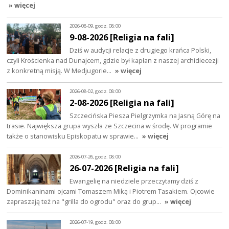
» więcej
2026-08-09, godz. 08:00
9-08-2026 [Religia na fali]
Dziś w audycji relacje z drugiego krańca Polski,
czyli Krościenka nad Dunajcem, gdzie był kapłan z naszej archidiecezji
z konkretną misją. W Medjugorie…
» więcej
2026-08-02, godz. 08:00
2-08-2026 [Religia na fali]
Szczecińska Piesza Pielgrzymka na Jasną Górę na
trasie. Największa grupa wyszła ze Szczecina w środę. W programie
także o stanowisku Episkopatu w sprawie…
» więcej
2026-07-26, godz. 08:00
26-07-2026 [Religia na fali]
Ewangelię na niedziele przeczytamy dziś z
Dominikaninami ojcami Tomaszem Miką i Piotrem Tasakiem. Ojcowie
zapraszają też na "grilla do ogrodu" oraz do grup…
» więcej
2026-07-19, godz. 08:00