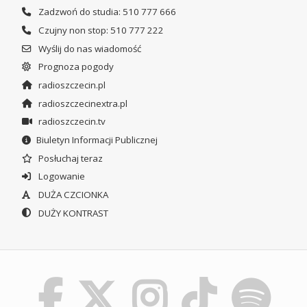
Zadzwoń do studia: 510 777 666
Czujny non stop: 510 777 222
Wyślij do nas wiadomość
Prognoza pogody
radioszczecin.pl
radioszczecinextra.pl
radioszczecin.tv
Biuletyn Informacji Publicznej
Posłuchaj teraz
Logowanie
DUŻA CZCIONKA
DUŻY KONTRAST