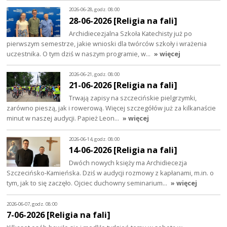
2026-06-28, godz. 08:00
28-06-2026 [Religia na fali]
Archidiecezjalna Szkoła Katechisty już po
pierwszym semestrze, jakie wnioski dla twórców szkoły i wrażenia
uczestnika. O tym dziś w naszym programie, w…
» więcej
2026-06-21, godz. 08:00
21-06-2026 [Religia na fali]
Trwają zapisy na szczecińskie pielgrzymki,
zarówno pieszą, jak i rowerową. Więcej szczegółów już za kilkanaście
minut w naszej audycji. Papież Leon…
» więcej
2026-06-14, godz. 08:00
14-06-2026 [Religia na fali]
Dwóch nowych księży ma Archidiecezja
Szczecińsko-Kamieńska. Dziś w audycji rozmowy z kapłanami, m.in. o
tym, jak to się zaczęło. Ojciec duchowny seminarium…
» więcej
2026-06-07, godz. 08:00
7-06-2026 [Religia na fali]