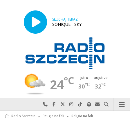
SŁUCHAJ TERAZ
SONIQUE - SKY
°C
jutro
pojutrze
24
°C
°C
30
32
Najlepiej po prostu do nas zadzwoń
Odwiedź nas na Facebook-u
Odwiedź nas na X
Odwiedź nas na Instagram-ie
Odwiedź nas na TikTok-u
Szukaj nas na Spotify
Wyślij do nas w
Szukaj
Radio Szczecin
»
Religia na fali
»
Religia na fali