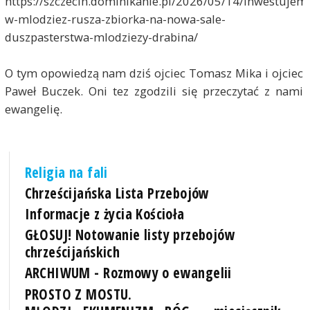
https://szczecin.dominikanie.pl/2026/05/14/inwestujem
w-mlodziez-rusza-zbiorka-na-nowa-sale-
duszpasterstwa-mlodziezy-drabina/
O tym opowiedzą nam dziś ojciec Tomasz Mika i ojciec
Paweł Buczek. Oni tez zgodzili się przeczytać z nami
ewangelię.
Religia na fali
Chrześcijańska Lista Przebojów
Informacje z życia Kościoła
GŁOSUJ! Notowanie listy przebojów
chrześcijańskich
ARCHIWUM - Rozmowy o ewangelii
PROSTO Z MOSTU.