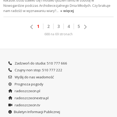
Kilkaset osób bawiło się i modliło tydzień temu w sobotę w
Nowogardzie podczas Archidiecezjalnego Dnia Młodych. Czy brakuje
nam radośći w wyznawaniu wiary?…
» więcej
1
2
3
4
5
688 na 69 stronach
Zadzwoń do studia: 510 777 666
Czujny non stop: 510 777 222
Wyślij do nas wiadomość
Prognoza pogody
radioszczecin.pl
radioszczecinextra.pl
radioszczecin.tv
Biuletyn Informacji Publicznej