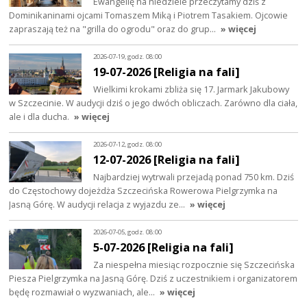
Ewangelię na niedziele przeczytamy dziś z
Dominikaninami ojcami Tomaszem Miką i Piotrem Tasakiem. Ojcowie
zapraszają też na "grilla do ogrodu" oraz do grup…
» więcej
2026-07-19, godz. 08:00
19-07-2026 [Religia na fali]
Wielkimi krokami zbliża się 17. Jarmark Jakubowy
w Szczecinie. W audycji dziś o jego dwóch obliczach. Zarówno dla ciała,
ale i dla ducha.
» więcej
2026-07-12, godz. 08:00
12-07-2026 [Religia na fali]
Najbardziej wytrwali przejadą ponad 750 km. Dziś
do Częstochowy dojeżdża Szczecińska Rowerowa Pielgrzymka na
Jasną Górę. W audycji relacja z wyjazdu ze…
» więcej
2026-07-05, godz. 08:00
5-07-2026 [Religia na fali]
Za niespełna miesiąc rozpocznie się Szczecińska
Piesza Pielgrzymka na Jasną Górę. Dziś z uczestnikiem i organizatorem
będę rozmawiał o wyzwaniach, ale…
» więcej