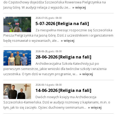
do Częstochowy dojeżdża Szczecińska Rowerowa Pielgrzymka na
Jasną Górę. W audycji relacja z wyjazdu ze…
» więcej
2026-07-05, godz. 08:00
5-07-2026 [Religia na fali]
Za niespełna miesiąc rozpocznie się Szczecińska
Piesza Pielgrzymka na Jasną Górę. Dziś z uczestnikiem i organizatorem
będę rozmawiał o wyzwaniach, ale…
» więcej
2026-06-28, godz. 08:00
28-06-2026 [Religia na fali]
Archidiecezjalna Szkoła Katechisty już po
pierwszym semestrze, jakie wnioski dla twórców szkoły i wrażenia
uczestnika. O tym dziś w naszym programie, w…
» więcej
2026-06-14, godz. 08:00
14-06-2026 [Religia na fali]
Dwóch nowych księży ma Archidiecezja
Szczecińsko-Kamieńska. Dziś w audycji rozmowy z kapłanami, m.in. o
tym, jak to się zaczęło. Ojciec duchowny seminarium…
» więcej