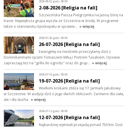
2026-08-02, godz. 08:00
2-08-2026 [Religia na fali]
Szczecińska Piesza Pielgrzymka na Jasną Górę na
trasie. Największa grupa wyszła ze Szczecina w środę. W programie
także o stanowisku Episkopatu w sprawie…
» więcej
2026-07-26, godz. 08:00
26-07-2026 [Religia na fali]
Ewangelię na niedziele przeczytamy dziś z
Dominikaninami ojcami Tomaszem Miką i Piotrem Tasakiem. Ojcowie
zapraszają też na "grilla do ogrodu" oraz do grup…
» więcej
2026-07-19, godz. 08:00
19-07-2026 [Religia na fali]
Wielkimi krokami zbliża się 17. Jarmark Jakubowy
w Szczecinie. W audycji dziś o jego dwóch obliczach. Zarówno dla ciała,
ale i dla ducha.
» więcej
2026-07-12, godz. 08:00
12-07-2026 [Religia na fali]
Najbardziej wytrwali przejadą ponad 750 km. Dziś