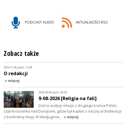
PODCAST AUDIO
AKTUALNOŚCI RSS
Zobacz także
2016-11-08, godz. 14:48
O redakcji
» więcej
2026-08-09, godz. 08:00
9-08-2026 [Religia na fali]
Dziś w audycji relacje z drugiego krańca Polski,
czyli Krościenka nad Dunajcem, gdzie był kapłan z naszej archidiecezji
z konkretną misją. W Medjugorie…
» więcej