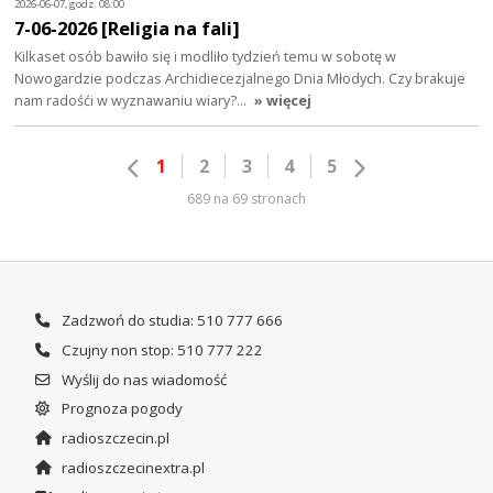
2026-06-07, godz. 08:00
7-06-2026 [Religia na fali]
Kilkaset osób bawiło się i modliło tydzień temu w sobotę w
Nowogardzie podczas Archidiecezjalnego Dnia Młodych. Czy brakuje
nam radośći w wyznawaniu wiary?…
» więcej
1
2
3
4
5
689 na 69 stronach
Zadzwoń do studia: 510 777 666
Czujny non stop: 510 777 222
Wyślij do nas wiadomość
Prognoza pogody
radioszczecin.pl
radioszczecinextra.pl