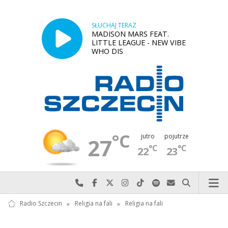
SŁUCHAJ TERAZ
MADISON MARS FEAT.
LITTLE LEAGUE - NEW VIBE
WHO DIS
°C
jutro
pojutrze
27
°C
°C
22
23
Najlepiej po prostu do nas zadzwoń
Odwiedź nas na Facebook-u
Odwiedź nas na X
Odwiedź nas na Instagram-ie
Odwiedź nas na TikTok-u
Szukaj nas na Spotify
Wyślij do nas w
Szukaj
Radio Szczecin
»
Religia na fali
»
Religia na fali