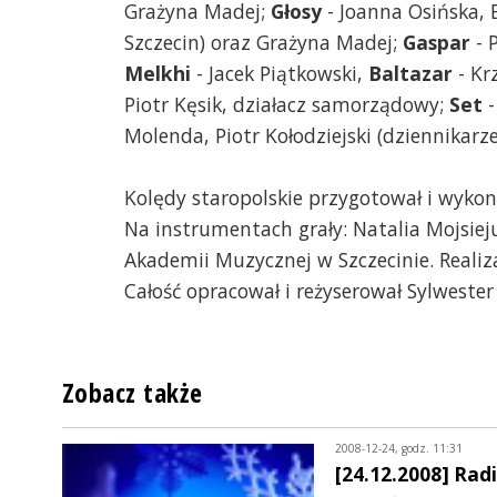
Grażyna Madej;
Głosy
- Joanna Osińska, 
Szczecin) oraz Grażyna Madej;
Gaspar
- 
Melkhi
- Jacek Piątkowski,
Baltazar
- Kr
Piotr Kęsik, działacz samorządowy;
Set
-
Molenda, Piotr Kołodziejski (dziennikarze
Kolędy staropolskie przygotował i wykon
Na instrumentach grały: Natalia Mojsiejuk
Akademii Muzycznej w Szczecinie. Reali
Całość opracował i reżyserował Sylwester
Zobacz także
2008-12-24, godz. 11:31
[24.12.2008] Rad