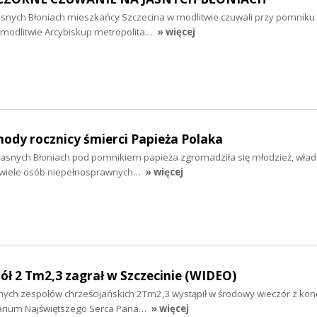
asnych Błoniach mieszkańcy Szczecina w modlitwie czuwali przy pomniku
o modlitwie Arcybiskup metropolita…
» więcej
hody rocznicy śmierci Papieża Polaka
a Jasnych Błoniach pod pomnikiem papieża zgromadziła się młodzież, wład
eż wiele osób niepełnosprawnych…
» więcej
pół 2 Tm2,3 zagrał w Szczecinie (WIDEO)
anych zespołów chrześcijańskich 2Tm2,3 wystąpił w środowy wieczór z ko
arium Najświętszego Serca Pana…
» więcej