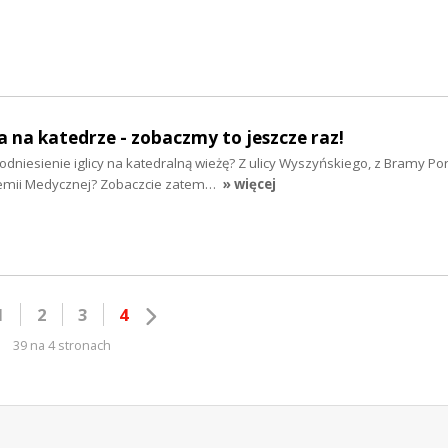
ca na katedrze - zobaczmy to jeszcze raz!
dniesienie iglicy na katedralną wieżę? Z ulicy Wyszyńskiego, z Bramy Por
emii Medycznej? Zobaczcie zatem…
» więcej
1
2
3
4
39 na 4 stronach