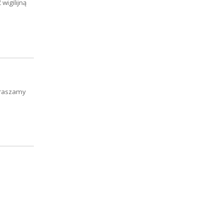
wigilijną
apraszamy