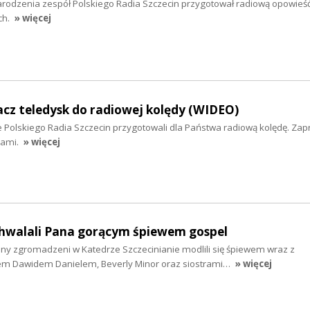
arodzenia zespół Polskiego Radia Szczecin przygotował radiową opowieść 
ch.
» więcej
acz teledysk do radiowej kolędy (WIDEO)
ze Polskiego Radia Szczecin przygotowali dla Państwa radiową kolędę. Z
nami.
» więcej
chwalali Pana gorącym śpiewem gospel
ny zgromadzeni w Katedrze Szczecinianie modlili się śpiewem wraz z
m Dawidem Danielem, Beverly Minor oraz siostrami…
» więcej