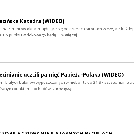
zecińska Katedra (WIDEO)
e na 6 metrów okna znajdujące się po czterech stronach wieży, a z każdej
ta. Do punktu widokowego będą…
» więcej
zecinianie uczcili pamięć Papieża-Polaka (WIDEO)
kami białych balonów wypuszczonych w niebo - tak o 21:37 szczecinianie ucz
. Głównym punktem obchodów…
» więcej
IECZORNE CZUWANIE NA JASNYCH BŁONIACH