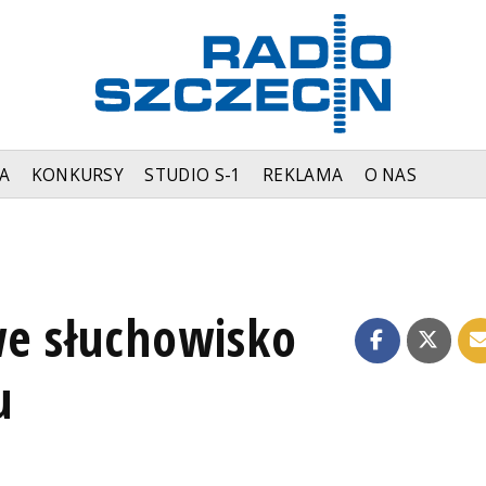
A
KONKURSY
STUDIO S-1
REKLAMA
O NAS
we słuchowisko
u