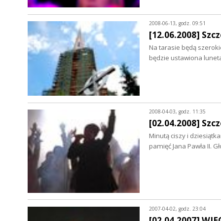
2008-06-13, godz. 09:51
[12.06.2008] Szc
Na tarasie będą szeroki
będzie ustawiona lune
2008-04-03, godz. 11:35
[02.04.2008] Szc
Minutą ciszy i dziesiąt
pamięć Jana Pawła II
2007-04-02, godz. 23:04
[02.04.2007] W