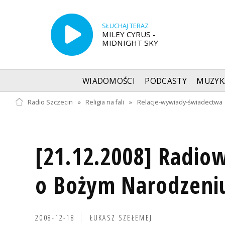
SŁUCHAJ TERAZ
MILEY CYRUS -
MIDNIGHT SKY
WIADOMOŚCI
PODCASTY
MUZYK
Radio Szczecin
»
Religia na fali
»
Relacje-wywiady-świadectwa
[21.12.2008] Radio
o Bożym Narodzeni
2008-12-18
ŁUKASZ SZEŁEMEJ