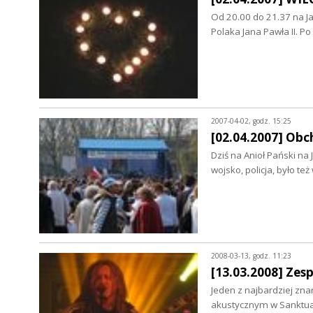
Od 20.00 do 21.37 na J
Polaka Jana Pawła II. P
2007-04-02, godz. 15:25
[02.04.2007] Obc
Dziś na Anioł Pański n
wojsko, policja, było t
2008-03-13, godz. 11:23
[13.03.2008] Zes
Jeden z najbardziej zn
akustycznym w Sanktu