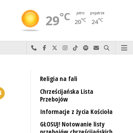
°C
jutro
pojutrze
29
°C
°C
20
24
Najlepiej po prostu do nas zadzwoń
Odwiedź nas na Facebook-u
Odwiedź nas na X
Odwiedź nas na Instagram-ie
Odwiedź nas na TikTok-u
Szukaj nas na Spotify
Wyślij do nas 
Szukaj
Religia na fali
Chrześcijańska Lista
Przebojów
Informacje z życia Kościoła
GŁOSUJ! Notowanie listy
przebojów chrześcijańskich