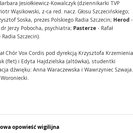
Barbara Jesiołkiewicz-Kowalczyk (dziennikarki TVP
Piotr Wąsikowski, z-ca red. nacz. Głosu Szczecińskiego;
zysztof Soska, prezes Polskiego Radia Szczecin;
Herod
-
 dr Jerzy Pobocha, psychiatra;
Pasterze
- Rafał
 Radia Szczecin).
ał Chór Vox Cordis pod dyrekcją Krzysztofa Krzemienia
 (flet) i Edyta Hajdzielska (altówka), studentki
zacja dźwięku: Anna Waraczewska i Wawrzyniec Szwaja.
 Woroniecki.
iowa opowieść wigilijna