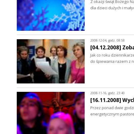
Z okazji świąt Bożego N
dla dzieci dużych i mały
2008-12-04, godz. 08:58
[04.12.2008] Zob
Jak co roku dziennikar
do śpiewania razem z 
2008-11-16, godz. 23:40
[16.11.2008] Wy
Przez ponad dwie godzi
energetycznym pastore