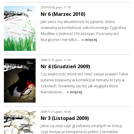
2010-03-20, godz. 11:19
Nr 6 (Marzec 2010)
Jaki sens ma ekumenizm to pytanie, które
stawiamy w kontekście zakończonego Tygodnia
Modlitw o Jedność Chrześcijan. Poznamy też
liturgiczne i nie tylko…
» więcej
2009-12-31, godz. 11:54
Nr 4 (Grudzień 2009)
Czy większość może też mieć swoje prawa? Takie
pytanie stawiamy w kontekście tematu krzyży w
szkołach. Dowiemy się też jak wygląda Boże
Narodzenie…
» więcej
2009-11-15, godz. 18:56
Nr 3 (Listopad 2009)
Jakie są zwyczaje grzebania zmarłych w Grecji,
czyli motyw przemijania to jeden z tematów