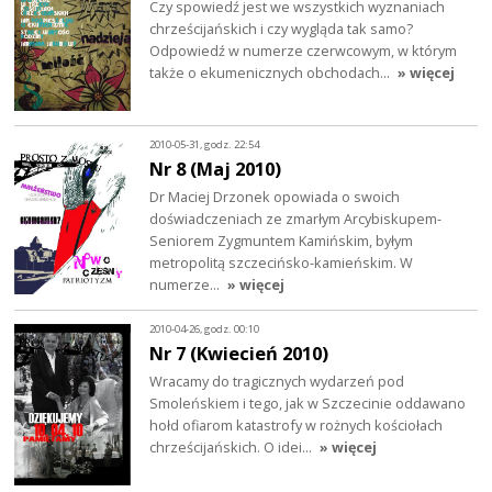
Czy spowiedź jest we wszystkich wyznaniach
chrześcijańskich i czy wygląda tak samo?
Odpowiedź w numerze czerwcowym, w którym
także o ekumenicznych obchodach…
» więcej
2010-05-31, godz. 22:54
Nr 8 (Maj 2010)
Dr Maciej Drzonek opowiada o swoich
doświadczeniach ze zmarłym Arcybiskupem-
Seniorem Zygmuntem Kamińskim, byłym
metropolitą szczecińsko-kamieńskim. W
numerze…
» więcej
2010-04-26, godz. 00:10
Nr 7 (Kwiecień 2010)
Wracamy do tragicznych wydarzeń pod
Smoleńskiem i tego, jak w Szczecinie oddawano
hołd ofiarom katastrofy w rożnych kościołach
chrześcijańskich. O idei…
» więcej