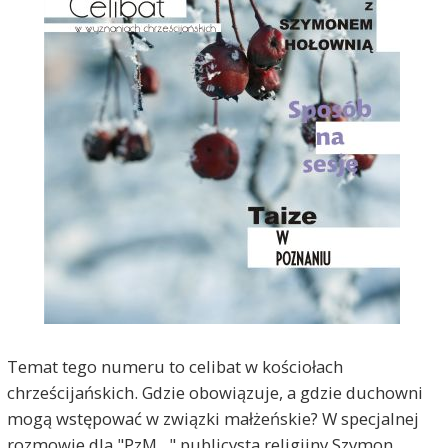
Temat tego numeru to celibat w kościołach
chrześcijańskich. Gdzie obowiązuje, a gdzie duchowni
mogą wstępować w związki małżeńskie? W specjalnej
rozmowie dla "PzM..." publicysta religijny Szymon