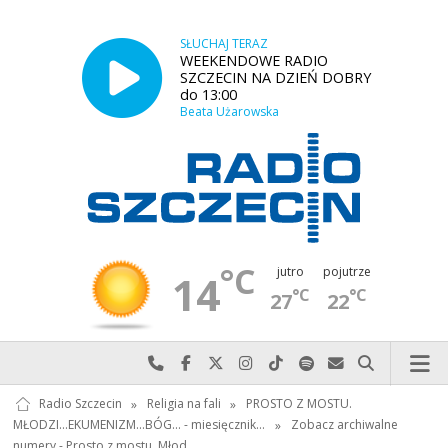
SŁUCHAJ TERAZ
WEEKENDOWE RADIO
SZCZECIN NA DZIEŃ DOBRY
do 13:00
Beata Użarowska
°C
jutro
pojutrze
14
°C
°C
27
22
Najlepiej po prostu do nas zadzwoń
Odwiedź nas na Facebook-u
Odwiedź nas na X
Odwiedź nas na Instagram-ie
Odwiedź nas na TikTok-u
Szukaj nas na Spotify
Wyślij do nas w
Szukaj
Radio Szczecin
»
Religia na fali
»
PROSTO Z MOSTU.
MŁODZI...EKUMENIZM...BÓG... - miesięcznik…
»
Zobacz archiwalne
numery - Prosto z mostu. Młod…