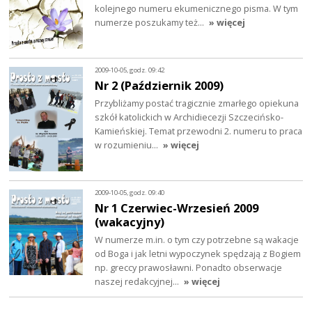
kolejnego numeru ekumenicznego pisma. W tym
numerze poszukamy też…
» więcej
2009-10-05, godz. 09:42
Nr 2 (Październik 2009)
Przybliżamy postać tragicznie zmarłego opiekuna
szkół katolickich w Archidiecezji Szczecińsko-
Kamieńskiej. Temat przewodni 2. numeru to praca
w rozumieniu…
» więcej
2009-10-05, godz. 09:40
Nr 1 Czerwiec-Wrzesień 2009
(wakacyjny)
W numerze m.in. o tym czy potrzebne są wakacje
od Boga i jak letni wypoczynek spędzają z Bogiem
np. greccy prawosławni. Ponadto obserwacje
naszej redakcyjnej…
» więcej