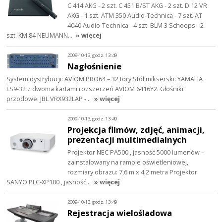
C 414 AKG - 2 szt. C 451 B/ST AKG - 2 szt. D 12 VR
AKG - 1 szt. ATM 350 Audio-Technica - 7 szt. AT
4040 Audio-Technica - 4 szt. BLM 3 Schoeps - 2
szt. KM 84 NEUMANN…
» więcej
2009-10-13, godz. 13:49
Nagłośnienie
System dystrybucji: AVIOM PRO64 – 32 tory Stół mikserski: YAMAHA
LS9-32 z dwoma kartami rozszerzeń AVIOM 6416Y2. Głośniki
przodowe: JBL VRX932LAP -…
» więcej
2009-10-13, godz. 13:49
Projekcja filmów, zdjęć, animacji,
prezentacji multimedialnych
Projektor NEC PA500 , jasność 5000 lumenów –
zainstalowany na rampie oświetleniowej,
rozmiary obrazu: 7,6 m x 4,2 metra Projektor
SANYO PLC-XP100 , jasność…
» więcej
2009-10-13, godz. 13:49
Rejestracja wielośladowa