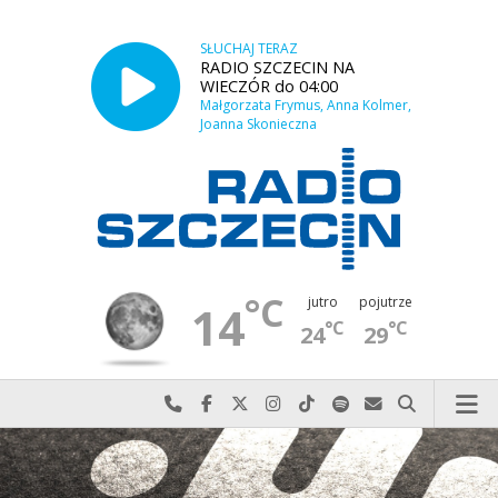
SŁUCHAJ TERAZ
RADIO SZCZECIN NA
WIECZÓR do 04:00
Małgorzata Frymus, Anna Kolmer,
Joanna Skonieczna
°C
jutro
pojutrze
14
°C
°C
24
29
Najlepiej po prostu do nas zadzwoń
Odwiedź nas na Facebook-u
Odwiedź nas na X
Odwiedź nas na Instagram-ie
Odwiedź nas na TikTok-u
Szukaj nas na Spotify
Wyślij do nas w
Szukaj