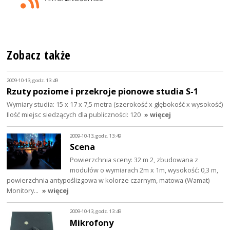
Zobacz także
2009-10-13, godz. 13:49
Rzuty poziome i przekroje pionowe studia S-1
Wymiary studia: 15 x 17 x 7,5 metra (szerokość x głębokość x wysokość)
Ilość miejsc siedzących dla publiczności: 120
» więcej
2009-10-13, godz. 13:49
Scena
Powierzchnia sceny: 32 m 2, zbudowana z
modułów o wymiarach 2m x 1m, wysokość: 0,3 m,
powierzchnia antypoślizgowa w kolorze czarnym, matowa (Wamat)
Monitory…
» więcej
2009-10-13, godz. 13:49
Mikrofony