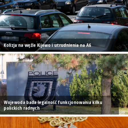
Kolizja na węźle Kijewo i utrudnienia na A6
Wojewoda bada legalność funkcjonowania kilku
polickich radnych