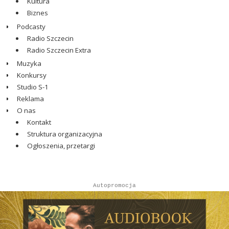
Kultura
Biznes
Podcasty
Radio Szczecin
Radio Szczecin Extra
Muzyka
Konkursy
Studio S-1
Reklama
O nas
Kontakt
Struktura organizacyjna
Ogłoszenia, przetargi
Autopromocja
Autopromocja
Reklama