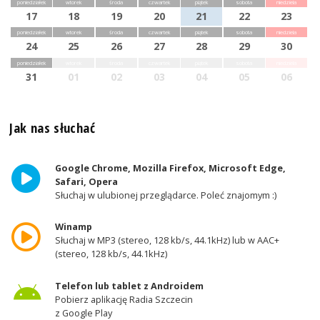
poniedziałek
wtorek
środa
czwartek
piątek
sobota
niedziela
17
18
19
20
21
22
23
poniedziałek
wtorek
środa
czwartek
piątek
sobota
niedziela
24
25
26
27
28
29
30
poniedziałek
wtorek
środa
czwartek
piątek
sobota
niedziela
31
01
02
03
04
05
06
Jak nas słuchać
Google Chrome, Mozilla Firefox, Microsoft Edge,
Safari, Opera
Słuchaj w ulubionej przeglądarce. Poleć znajomym :)
Winamp
Słuchaj w MP3 (stereo, 128 kb/s, 44.1kHz) lub w AAC+
(stereo, 128 kb/s, 44.1kHz)
Telefon lub tablet z Androidem
Pobierz aplikację Radia Szczecin
z Google Play