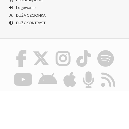
Logowanie
DUŻA CZCIONKA
DUŻY KONTRAST
© POLSKIE RADIO SZCZECIN SA. WSZYSTKIE PRAWA
ZASTRZEŻONE.
REGULAMIN KORZYSTANIA Z PORTALU
POLITYKA
PRYWATNOŚCI
BIULETYN INFORMACJI PUBLICZNEJ