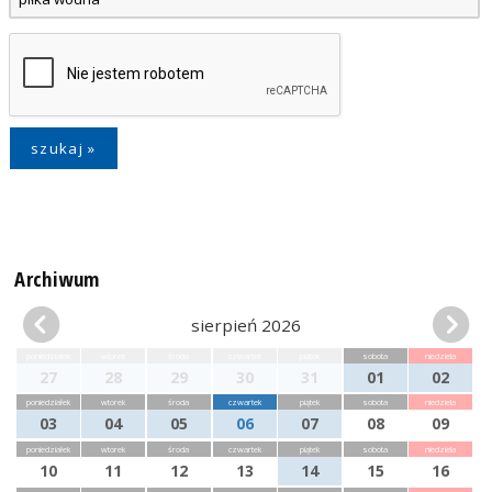
Archiwum
sierpień 2026
poniedziałek
wtorek
środa
czwartek
piątek
sobota
niedziela
27
28
29
30
31
01
02
poniedziałek
wtorek
środa
czwartek
piątek
sobota
niedziela
03
04
05
06
07
08
09
poniedziałek
wtorek
środa
czwartek
piątek
sobota
niedziela
10
11
12
13
14
15
16