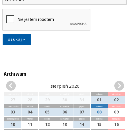
Archiwum
sierpień 2026
poniedziałek
wtorek
środa
czwartek
piątek
sobota
niedziela
27
28
29
30
31
01
02
poniedziałek
wtorek
środa
czwartek
piątek
sobota
niedziela
03
04
05
06
07
08
09
poniedziałek
wtorek
środa
czwartek
piątek
sobota
niedziela
10
11
12
13
14
15
16