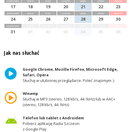
poniedziałek
wtorek
środa
czwartek
piątek
sobota
niedziela
17
18
19
20
21
22
23
poniedziałek
wtorek
środa
czwartek
piątek
sobota
niedziela
24
25
26
27
28
29
30
poniedziałek
wtorek
środa
czwartek
piątek
sobota
niedziela
31
01
02
03
04
05
06
Jak nas słuchać
Google Chrome, Mozilla Firefox, Microsoft Edge,
Safari, Opera
Słuchaj w ulubionej przeglądarce. Poleć znajomym :)
Winamp
Słuchaj w MP3 (stereo, 128 kb/s, 44.1kHz) lub w AAC+
(stereo, 128 kb/s, 44.1kHz)
Telefon lub tablet z Androidem
Pobierz aplikację Radia Szczecin
z Google Play