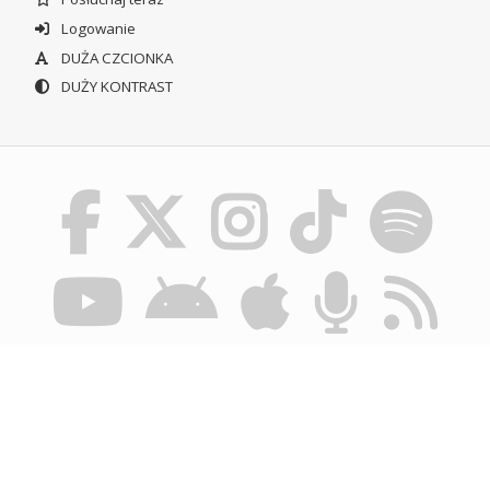
Logowanie
DUŻA CZCIONKA
DUŻY KONTRAST
© POLSKIE RADIO SZCZECIN SA. WSZYSTKIE PRAWA
ZASTRZEŻONE.
REGULAMIN KORZYSTANIA Z PORTALU
POLITYKA
PRYWATNOŚCI
BIULETYN INFORMACJI PUBLICZNEJ