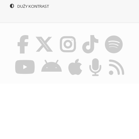
DUŻY KONTRAST
© POLSKIE RADIO SZCZECIN SA. WSZYSTKIE PRAWA
ZASTRZEŻONE.
REGULAMIN KORZYSTANIA Z PORTALU
POLITYKA
PRYWATNOŚCI
BIULETYN INFORMACJI PUBLICZNEJ