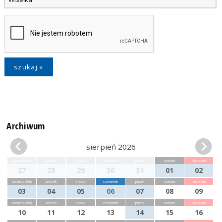
Archiwum
sierpień 2026
poniedziałek
wtorek
środa
czwartek
piątek
sobota
niedziela
27
28
29
30
31
01
02
poniedziałek
wtorek
środa
czwartek
piątek
sobota
niedziela
03
04
05
06
07
08
09
poniedziałek
wtorek
środa
czwartek
piątek
sobota
niedziela
10
11
12
13
14
15
16