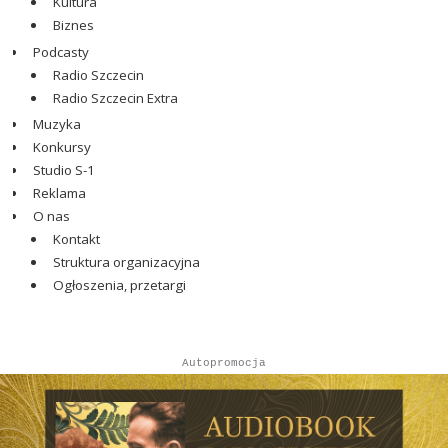
Kultura
Biznes
Podcasty
Radio Szczecin
Radio Szczecin Extra
Muzyka
Konkursy
Studio S-1
Reklama
O nas
Kontakt
Struktura organizacyjna
Ogłoszenia, przetargi
Autopromocja
Autopromocja
Reklama