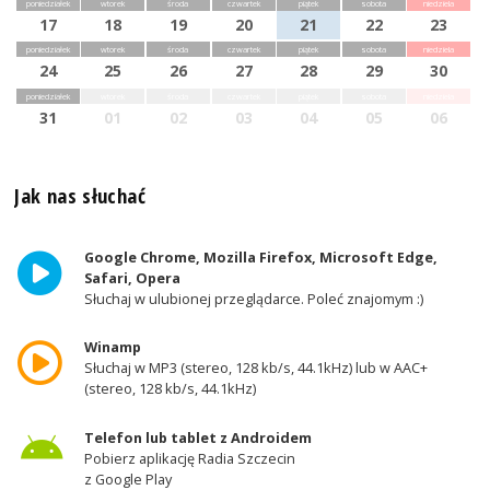
poniedziałek
wtorek
środa
czwartek
piątek
sobota
niedziela
17
18
19
20
21
22
23
poniedziałek
wtorek
środa
czwartek
piątek
sobota
niedziela
24
25
26
27
28
29
30
poniedziałek
wtorek
środa
czwartek
piątek
sobota
niedziela
31
01
02
03
04
05
06
Jak nas słuchać
Google Chrome, Mozilla Firefox, Microsoft Edge,
Safari, Opera
Słuchaj w ulubionej przeglądarce. Poleć znajomym :)
Winamp
Słuchaj w MP3 (stereo, 128 kb/s, 44.1kHz) lub w AAC+
(stereo, 128 kb/s, 44.1kHz)
Telefon lub tablet z Androidem
Pobierz aplikację Radia Szczecin
z Google Play