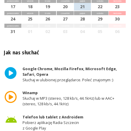
poniedziałek
wtorek
środa
czwartek
piątek
sobota
niedziela
17
18
19
20
21
22
23
poniedziałek
wtorek
środa
czwartek
piątek
sobota
niedziela
24
25
26
27
28
29
30
poniedziałek
wtorek
środa
czwartek
piątek
sobota
niedziela
31
01
02
03
04
05
06
Jak nas słuchać
Google Chrome, Mozilla Firefox, Microsoft Edge,
Safari, Opera
Słuchaj w ulubionej przeglądarce. Poleć znajomym :)
Winamp
Słuchaj w MP3 (stereo, 128 kb/s, 44.1kHz) lub w AAC+
(stereo, 128 kb/s, 44.1kHz)
Telefon lub tablet z Androidem
Pobierz aplikację Radia Szczecin
z Google Play