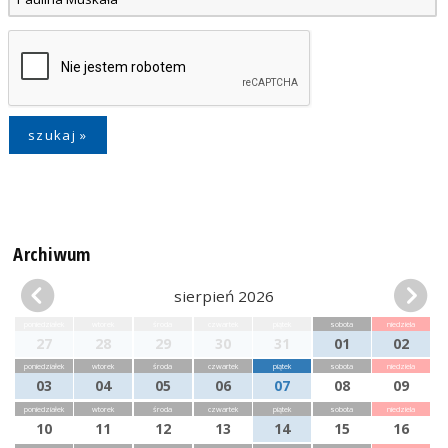
Archiwum
sierpień 2026
poniedziałek
wtorek
środa
czwartek
piątek
sobota
niedziela
27
28
29
30
31
01
02
poniedziałek
wtorek
środa
czwartek
piątek
sobota
niedziela
03
04
05
06
07
08
09
poniedziałek
wtorek
środa
czwartek
piątek
sobota
niedziela
10
11
12
13
14
15
16