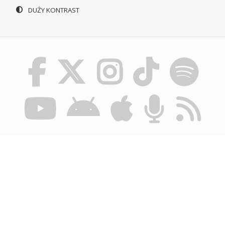
DUŻY KONTRAST
© POLSKIE RADIO SZCZECIN SA. WSZYSTKIE PRAWA
ZASTRZEŻONE.
REGULAMIN KORZYSTANIA Z PORTALU
POLITYKA
PRYWATNOŚCI
BIULETYN INFORMACJI PUBLICZNEJ