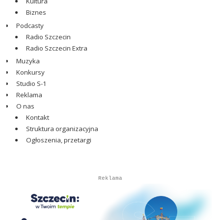
Kultura
Biznes
Podcasty
Radio Szczecin
Radio Szczecin Extra
Muzyka
Konkursy
Studio S-1
Reklama
O nas
Kontakt
Struktura organizacyjna
Ogłoszenia, przetargi
Autopromocja
Autopromocja
Reklama