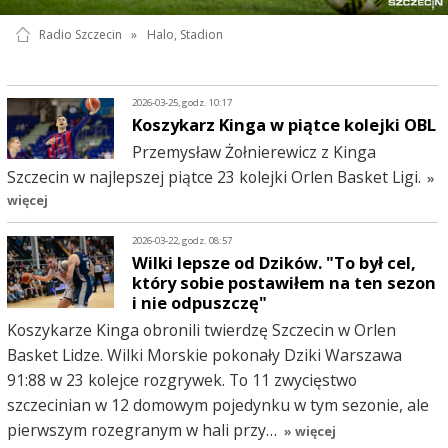
Radio Szczecin
»
Halo, Stadion
2026-03-25, godz. 10:17
Koszykarz Kinga w piątce kolejki OBL
Przemysław Żołnierewicz z Kinga
Szczecin w najlepszej piątce 23 kolejki Orlen Basket Ligi.
»
więcej
2026-03-22, godz. 08:57
Wilki lepsze od Dzików. "To był cel,
który sobie postawiłem na ten sezon
i nie odpuszczę"
Koszykarze Kinga obronili twierdzę Szczecin w Orlen
Basket Lidze. Wilki Morskie pokonały Dziki Warszawa
91:88 w 23 kolejce rozgrywek. To 11 zwycięstwo
szczecinian w 12 domowym pojedynku w tym sezonie, ale
pierwszym rozegranym w hali przy…
» więcej