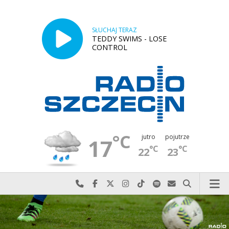
SŁUCHAJ TERAZ
TEDDY SWIMS - LOSE
CONTROL
°C
jutro
pojutrze
17
°C
°C
22
23
Najlepiej po prostu do nas zadzwoń
Odwiedź nas na Facebook-u
Odwiedź nas na X
Odwiedź nas na Instagram-ie
Odwiedź nas na TikTok-u
Szukaj nas na Spotify
Wyślij do nas w
Szukaj