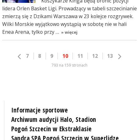
Koszykarze Kinga będą bronić pozycji
lidera Orlen Basket Ligi. Prowadzący w tabeli szczecinianie
zmierzą się z Dzikami Warszawa w 23 kolejce rozgrywek.
Wilki Morskie wyjątkowo wystąpią w sobotę nie w hali
Enea Arena, tylko przy …
» więcej
7
8
9
10
11
12
13
793 na 159 stronach
Informacje sportowe
Archiwum audycji Halo, Stadion
Pogoń Szczecin w Ekstraklasie
Sandra SPA Pogoń Szczecin w Superlidze