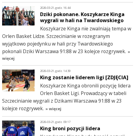
2026-03-21, godz. 16:44
Dziki pokonane. Koszykarze Kinga
wygrali w hali na Twardowskiego
Koszykarze Kinga nie zwalniają tempa w
Orlen Basket Lidze. Szczecinianie w rozegranym
wyjątkowo pojedynku w hali przy Twardowskiego
pokonali Dziki Warszawa 91:88 w 23 kolejce rozgrywek.
»
więcej
2026-03-21, godz. 14:39
King zostanie liderem ligi [ZDJĘCIA]
Koszykarze Kinga obronili pozycję lidera
Orlen Basket Ligi. Prowadzący w tabeli
Szczecinianie wygrali z Dzikami Warszawa 91:88 w 23
kolejce rozgrywek.
» więcej
2026-03-21, godz. 09:17
King broni pozycji lidera