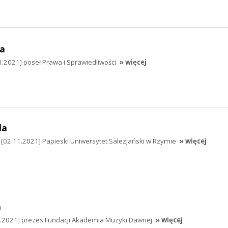
a
.2021] poseł Prawa i Sprawiedliwości
» więcej
la
 [02.11.2021] Papieski Uniwersytet Salezjański w Rzymie
» więcej
a
0.2021] prezes Fundacji Akademia Muzyki Dawnej
» więcej