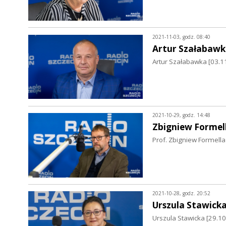
2021-11-03, godz. 08:40
Artur Szałabawk
Artur Szałabawka [03.11
2021-10-29, godz. 14:48
Zbigniew Formel
Prof. Zbigniew Formella
2021-10-28, godz. 20:52
Urszula Stawick
Urszula Stawicka [29.1