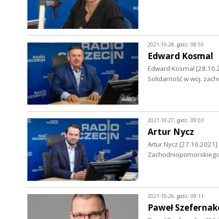
2021-10-28, godz. 08:55
Edward Kosmal
Edward Kosmal [28.10.
Solidarność w woj. za
2021-10-27, godz. 09:03
Artur Nycz
Artur Nycz [27.10.2021
Zachodniopomorskieg
2021-10-26, godz. 09:11
Paweł Szefernak