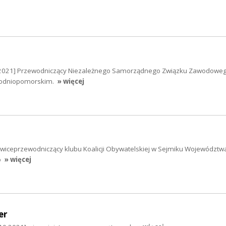
2021] Przewodniczący Niezależnego Samorządnego Związku Zawodoweg
chodniopomorskim.
» więcej
] wiceprzewodniczący klubu Koalicji Obywatelskiej w Sejmiku Województw
o
» więcej
er