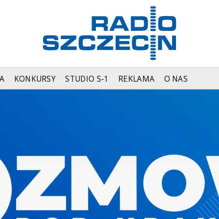
A
KONKURSY
STUDIO S-1
REKLAMA
O NAS