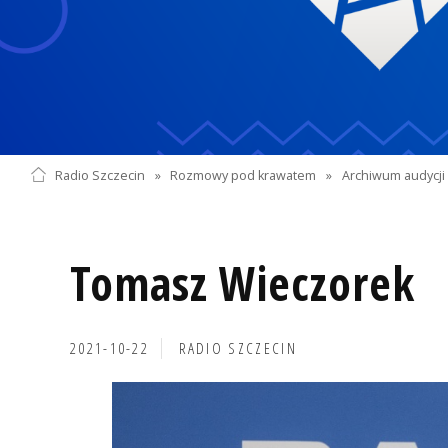
Radio Szczecin
»
Rozmowy pod krawatem
»
Archiwum audycji 
Tomasz Wieczorek
2021-10-22
RADIO SZCZECIN