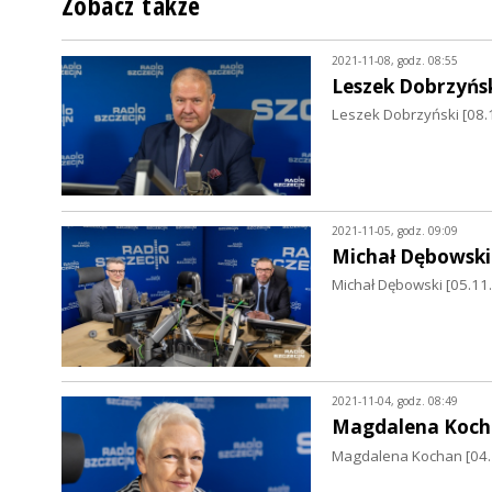
Zobacz także
2021-11-08, godz. 08:55
Leszek Dobrzyńs
Leszek Dobrzyński [08.
2021-11-05, godz. 09:09
Michał Dębowski
Michał Dębowski [05.11
2021-11-04, godz. 08:49
Magdalena Koch
Magdalena Kochan [04.1