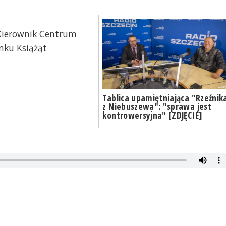
Kierownik Centrum
amku Książąt
Tablica upamiętniająca "Rzeźnik
z Niebuszewa": "sprawa jest
kontrowersyjna" [ZDJĘCIE]