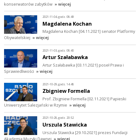
konserwatorów zabytków
» więcej
2021-11-04, godz. 08:49
Magdalena Kochan
Magdalena Kochan [04.11.2021] senator Platformy
Obywatelskiej
» więcej
2021-11-03, godz. 08:40
Artur Szałabawka
Artur Szałabawka [03.11.2021] poseł Prawa i
Sprawiedliwości
» więcej
2021-10-29, godz. 14:48
Zbigniew Formella
Prof. Zbigniew Formella [02.11.2021] Papieski
Uniwersytet Salezjański w Rzymie
» więcej
2021-10-28, godz. 20:52
Urszula Stawicka
Urszula Stawicka [29.10.2021] prezes Fundacji
Akademia Muzyki Dawnej
» więcej