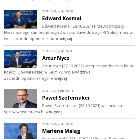
2021-10-28, godz. 08:55
Edward Kosmal
Edward Kosmal [28.10.2021] Przewodniczący
Niezależnego Samorządnego Związku Zawodowego RI Solidarność w
woj. zachodniopomorskim.
» więcej
2021-10-27, godz. 09:03
Artur Nycz
Artur Nycz [27.10.2021] wiceprzewodniczący klubu
Koalicji Obywatelskiej w Sejmiku Województwa
Zachodniopomorskiego
» więcej
2021-10-26, godz. 09:11
Paweł Szefernaker
Paweł Szefernaker [26.10.2021] wiceminister
spraw wewnętrznych
» więcej
2021-10-25, godz. 08:55
Marlena Maląg
Marlena Maląg [25.10.2021] Minister Rodziny i