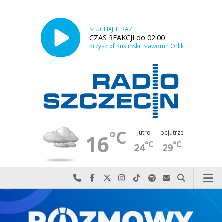
SŁUCHAJ TERAZ
CZAS REAKCJI do 02:00
Krzysztof Kukliński, Sławomir Orlik
°C
jutro
pojutrze
16
°C
°C
24
29
Najlepiej po prostu do nas zadzwoń
Odwiedź nas na Facebook-u
Odwiedź nas na X
Odwiedź nas na Instagram-ie
Odwiedź nas na TikTok-u
Szukaj nas na Spotify
Wyślij do nas w
Szukaj