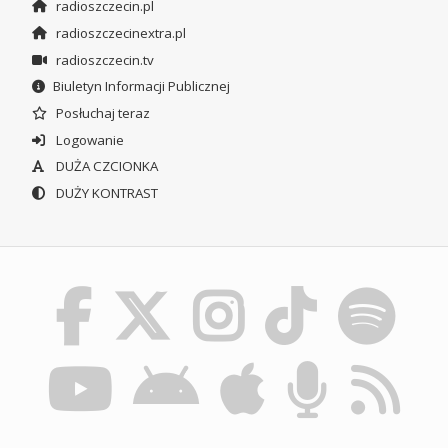
radioszczecin.pl
radioszczecinextra.pl
radioszczecin.tv
Biuletyn Informacji Publicznej
Posłuchaj teraz
Logowanie
DUŻA CZCIONKA
DUŻY KONTRAST