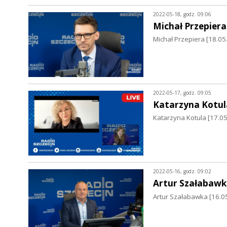
2022-05-18, godz. 09:06
Michał Przepiera
Michał Przepiera [18.0
2022-05-17, godz. 09:05
Katarzyna Kotul
Katarzyna Kotula [17.0
2022-05-16, godz. 09:02
Artur Szałabawk
Artur Szałabawka [16.05