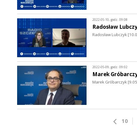
2022-05-10, godz. 09:08
Radosław Lubcz
Radosław Lubczyk [10.0
2022-05-09, godz. 09:02
Marek Gróbarcz
Marek Gróbarczyk [9.05.
10