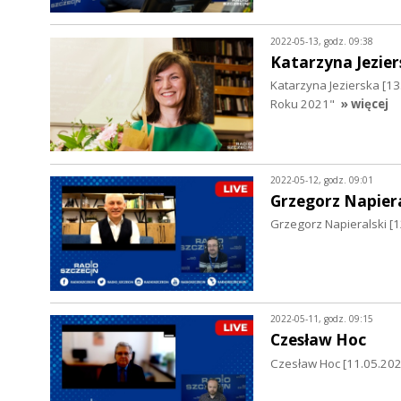
2022-05-13, godz. 09:38
Katarzyna Jezier
Katarzyna Jezierska [1
Roku 2021"
» więcej
2022-05-12, godz. 09:01
Grzegorz Napiera
Grzegorz Napieralski [1
2022-05-11, godz. 09:15
Czesław Hoc
Czesław Hoc [11.05.2022