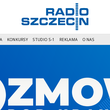
A
KONKURSY
STUDIO S-1
REKLAMA
O NAS