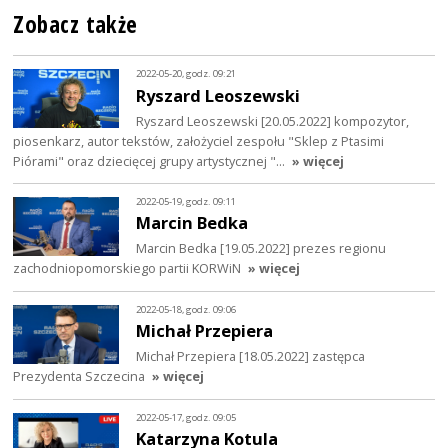
Zobacz także
2022-05-20, godz. 09:21
Ryszard Leoszewski
Ryszard Leoszewski [20.05.2022] kompozytor,
piosenkarz, autor tekstów, założyciel zespołu "Sklep z Ptasimi
Piórami" oraz dziecięcej grupy artystycznej "…
» więcej
2022-05-19, godz. 09:11
Marcin Bedka
Marcin Bedka [19.05.2022] prezes regionu
zachodniopomorskiego partii KORWiN
» więcej
2022-05-18, godz. 09:06
Michał Przepiera
Michał Przepiera [18.05.2022] zastępca
Prezydenta Szczecina
» więcej
2022-05-17, godz. 09:05
Katarzyna Kotula