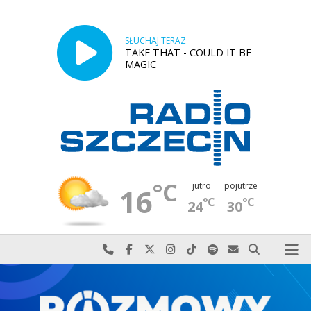
SŁUCHAJ TERAZ
TAKE THAT - COULD IT BE
MAGIC
°C
jutro
pojutrze
16
°C
°C
24
30
Najlepiej po prostu do nas zadzwoń
Odwiedź nas na Facebook-u
Odwiedź nas na X
Odwiedź nas na Instagram-ie
Odwiedź nas na TikTok-u
Szukaj nas na Spotify
Wyślij do nas w
Szukaj