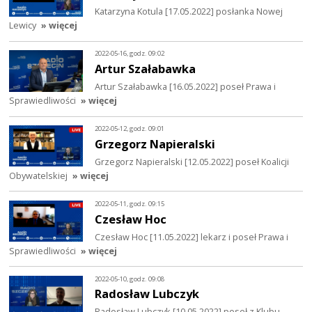
Katarzyna Kotula [17.05.2022] posłanka Nowej
Lewicy
» więcej
2022-05-16, godz. 09:02
Artur Szałabawka
Artur Szałabawka [16.05.2022] poseł Prawa i
Sprawiedliwości
» więcej
2022-05-12, godz. 09:01
Grzegorz Napieralski
Grzegorz Napieralski [12.05.2022] poseł Koalicji
Obywatelskiej
» więcej
2022-05-11, godz. 09:15
Czesław Hoc
Czesław Hoc [11.05.2022] lekarz i poseł Prawa i
Sprawiedliwości
» więcej
2022-05-10, godz. 09:08
Radosław Lubczyk
Radosław Lubczyk [10.05.2022] poseł z Klubu