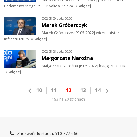
Parlamentarnego PSL - Koalicja Polska
» więcej
2022-05-09, godz. 09:02
Marek Gróbarczyk
Marek Gróbarczyk [9.05.2022] wiceminister
infrastruktury
» więcej
2022-05-06, godz. 09:09
Małgorzata Narożna
Małgorzata Narożna [6.05.2022] księgarnia "FiKa"
» więcej
10
11
12
13
14
193 na 20 stronach
Zadzwoń do studia: 510 777 666