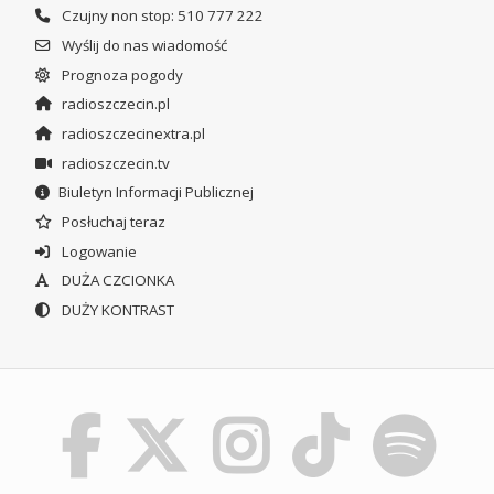
Czujny non stop: 510 777 222
Wyślij do nas wiadomość
Prognoza pogody
radioszczecin.pl
radioszczecinextra.pl
radioszczecin.tv
Biuletyn Informacji Publicznej
Posłuchaj teraz
Logowanie
DUŻA CZCIONKA
DUŻY KONTRAST