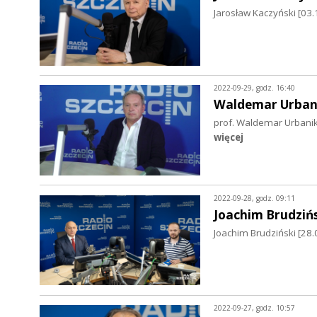
Jarosław Kaczyński [03.
2022-09-29, godz. 16:40
Waldemar Urban
prof. Waldemar Urbanik
więcej
2022-09-28, godz. 09:11
Joachim Brudzińs
Joachim Brudziński [28.
2022-09-27, godz. 10:57