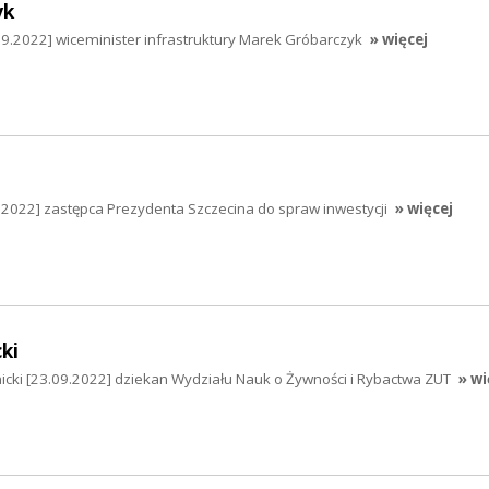
yk
9.2022] wiceminister infrastruktury Marek Gróbarczyk
» więcej
.2022] zastępca Prezydenta Szczecina do spraw inwestycji
» więcej
ki
rmicki [23.09.2022] dziekan Wydziału Nauk o Żywności i Rybactwa ZUT
» wi