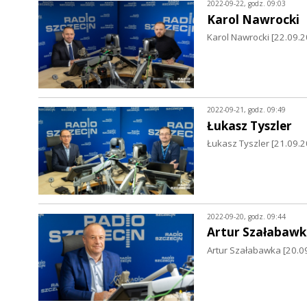
2022-09-22, godz. 09:03
Karol Nawrocki
Karol Nawrocki [22.09.
2022-09-21, godz. 09:49
Łukasz Tyszler
Łukasz Tyszler [21.09.2
2022-09-20, godz. 09:44
Artur Szałabawk
Artur Szałabawka [20.09