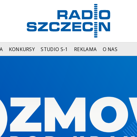
A
KONKURSY
STUDIO S-1
REKLAMA
O NAS