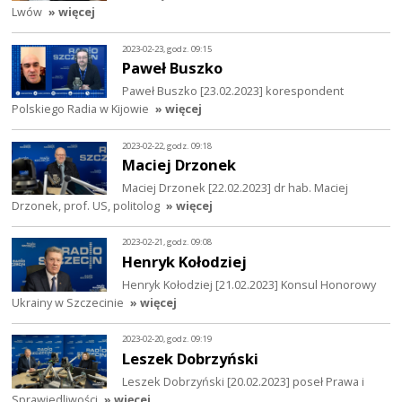
Lwów
» więcej
2023-02-23, godz. 09:15
Paweł Buszko
Paweł Buszko [23.02.2023] korespondent
Polskiego Radia w Kijowie
» więcej
2023-02-22, godz. 09:18
Maciej Drzonek
Maciej Drzonek [22.02.2023] dr hab. Maciej
Drzonek, prof. US, politolog
» więcej
2023-02-21, godz. 09:08
Henryk Kołodziej
Henryk Kołodziej [21.02.2023] Konsul Honorowy
Ukrainy w Szczecinie
» więcej
2023-02-20, godz. 09:19
Leszek Dobrzyński
Leszek Dobrzyński [20.02.2023] poseł Prawa i
Sprawiedliwości
» więcej