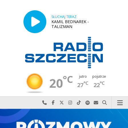
SŁUCHAJ TERAZ
KAMIL BEDNAREK -
TALIZMAN
°C
jutro
pojutrze
20
°C
°C
27
22
Najlepiej po prostu do nas zadzwoń
Odwiedź nas na Facebook-u
Odwiedź nas na X
Odwiedź nas na Instagram-ie
Odwiedź nas na TikTok-u
Szukaj nas na Spotify
Wyślij do nas w
Szukaj