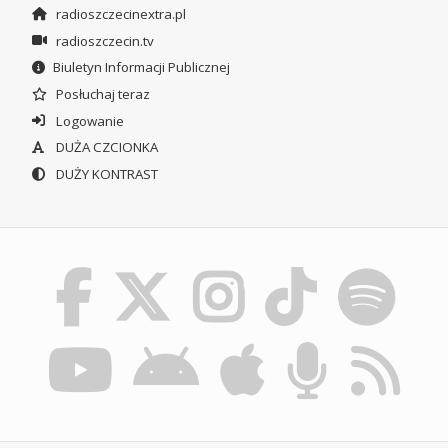
radioszczecinextra.pl
radioszczecin.tv
Biuletyn Informacji Publicznej
Posłuchaj teraz
Logowanie
DUŻA CZCIONKA
DUŻY KONTRAST