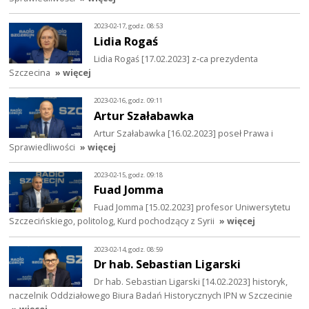
2023-02-17, godz. 08:53
Lidia Rogaś
Lidia Rogaś [17.02.2023] z-ca prezydenta
Szczecina
» więcej
2023-02-16, godz. 09:11
Artur Szałabawka
Artur Szałabawka [16.02.2023] poseł Prawa i
Sprawiedliwości
» więcej
2023-02-15, godz. 09:18
Fuad Jomma
Fuad Jomma [15.02.2023] profesor Uniwersytetu
Szczecińskiego, politolog, Kurd pochodzący z Syrii
» więcej
2023-02-14, godz. 08:59
Dr hab. Sebastian Ligarski
Dr hab. Sebastian Ligarski [14.02.2023] historyk,
naczelnik Oddziałowego Biura Badań Historycznych IPN w Szczecinie