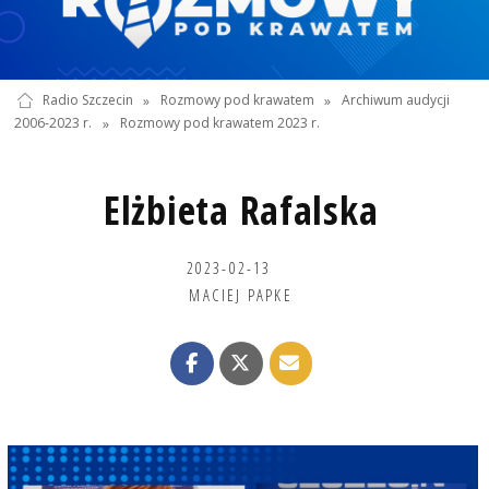
Radio Szczecin
»
Rozmowy pod krawatem
»
Archiwum audycji
2006-2023 r.
»
Rozmowy pod krawatem 2023 r.
Elżbieta Rafalska
2023-02-13
MACIEJ PAPKE