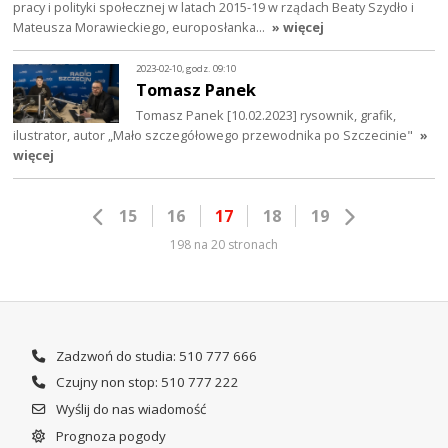
pracy i polityki społecznej w latach 2015-19 w rządach Beaty Szydło i
Mateusza Morawieckiego, europosłanka…
» więcej
2023-02-10, godz. 09:10
Tomasz Panek
Tomasz Panek [10.02.2023] rysownik, grafik,
ilustrator, autor „Mało szczegółowego przewodnika po Szczecinie"
»
więcej
15
16
17
18
19
198 na 20 stronach
Zadzwoń do studia: 510 777 666
Czujny non stop: 510 777 222
Wyślij do nas wiadomość
Prognoza pogody