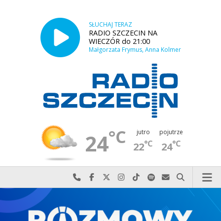
SŁUCHAJ TERAZ
RADIO SZCZECIN NA
WIECZÓR do 21:00
Małgorzata Frymus, Anna Kolmer
°C
jutro
pojutrze
24
°C
°C
22
24
Najlepiej po prostu do nas zadzwoń
Odwiedź nas na Facebook-u
Odwiedź nas na X
Odwiedź nas na Instagram-ie
Odwiedź nas na TikTok-u
Szukaj nas na Spotify
Wyślij do nas w
Szukaj