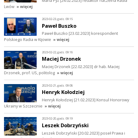
Maria Pyż [24.02.2023] redaktor naczelna Radia
Lwów
» więcej
2023-02-23, godz. 09:15
Paweł Buszko
Paweł Buszko [23.02.2023] korespondent
Polskiego Radia w Kijowie
» więcej
2023-02-22, godz. 09:18
Maciej Drzonek
Maciej Drzonek [22.02.2023] dr hab. Maciej
Drzonek, prof. US, politolog
» więcej
2023-02-21, godz. 09:08
Henryk Kołodziej
Henryk Kołodziej [21.02.2023] Konsul Honorowy
Ukrainy w Szczecinie
» więcej
2023-02-20, godz. 09:19
Leszek Dobrzyński
Leszek Dobrzyński [20.02.2023] poseł Prawa i