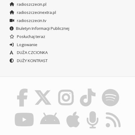
radioszczecin.pl
radioszczecinextra.pl
radioszczecin.tv
Biuletyn Informacji Publicznej
Posłuchaj teraz
Logowanie
DUŻA CZCIONKA
DUŻY KONTRAST