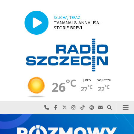
SŁUCHAJ TERAZ
TANANAI & ANNALISA -
STORIE BREVI
°C
jutro
pojutrze
26
°C
°C
27
22
Najlepiej po prostu do nas zadzwoń
Odwiedź nas na Facebook-u
Odwiedź nas na X
Odwiedź nas na Instagram-ie
Odwiedź nas na TikTok-u
Szukaj nas na Spotify
Wyślij do nas w
Szukaj