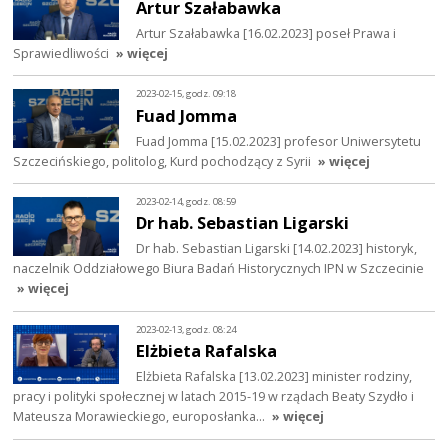
Artur Szałabawka
Artur Szałabawka [16.02.2023] poseł Prawa i
Sprawiedliwości
» więcej
2023-02-15, godz. 09:18
Fuad Jomma
Fuad Jomma [15.02.2023] profesor Uniwersytetu
Szczecińskiego, politolog, Kurd pochodzący z Syrii
» więcej
2023-02-14, godz. 08:59
Dr hab. Sebastian Ligarski
Dr hab. Sebastian Ligarski [14.02.2023] historyk,
naczelnik Oddziałowego Biura Badań Historycznych IPN w Szczecinie
» więcej
2023-02-13, godz. 08:24
Elżbieta Rafalska
Elżbieta Rafalska [13.02.2023] minister rodziny,
pracy i polityki społecznej w latach 2015-19 w rządach Beaty Szydło i
Mateusza Morawieckiego, europosłanka…
» więcej