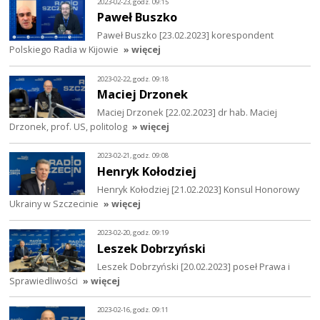
2023-02-23, godz. 09:15
Paweł Buszko
Paweł Buszko [23.02.2023] korespondent
Polskiego Radia w Kijowie
» więcej
2023-02-22, godz. 09:18
Maciej Drzonek
Maciej Drzonek [22.02.2023] dr hab. Maciej
Drzonek, prof. US, politolog
» więcej
2023-02-21, godz. 09:08
Henryk Kołodziej
Henryk Kołodziej [21.02.2023] Konsul Honorowy
Ukrainy w Szczecinie
» więcej
2023-02-20, godz. 09:19
Leszek Dobrzyński
Leszek Dobrzyński [20.02.2023] poseł Prawa i
Sprawiedliwości
» więcej
2023-02-16, godz. 09:11