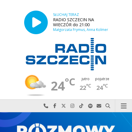
SŁUCHAJ TERAZ
RADIO SZCZECIN NA
WIECZÓR do 21:00
Małgorzata Frymus, Anna Kolmer
°C
jutro
pojutrze
24
°C
°C
22
24
Najlepiej po prostu do nas zadzwoń
Odwiedź nas na Facebook-u
Odwiedź nas na X
Odwiedź nas na Instagram-ie
Odwiedź nas na TikTok-u
Szukaj nas na Spotify
Wyślij do nas w
Szukaj