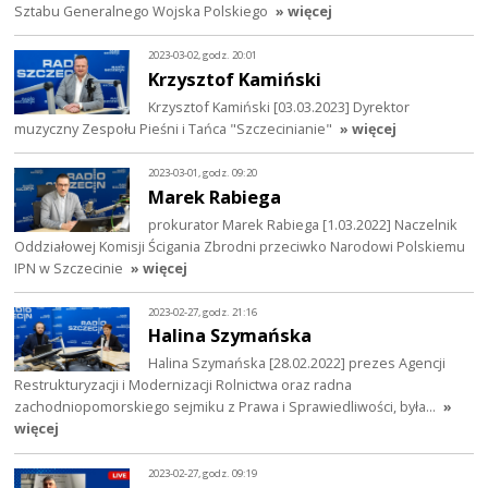
Sztabu Generalnego Wojska Polskiego
» więcej
2023-03-02, godz. 20:01
Krzysztof Kamiński
Krzysztof Kamiński [03.03.2023] Dyrektor
muzyczny Zespołu Pieśni i Tańca "Szczecinianie"
» więcej
2023-03-01, godz. 09:20
Marek Rabiega
prokurator Marek Rabiega [1.03.2022] Naczelnik
Oddziałowej Komisji Ścigania Zbrodni przeciwko Narodowi Polskiemu
IPN w Szczecinie
» więcej
2023-02-27, godz. 21:16
Halina Szymańska
Halina Szymańska [28.02.2022] prezes Agencji
Restrukturyzacji i Modernizacji Rolnictwa oraz radna
zachodniopomorskiego sejmiku z Prawa i Sprawiedliwości, była…
»
więcej
2023-02-27, godz. 09:19