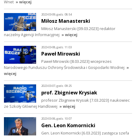
Wnet
» więcej
2023-03-09, godz. 08:54
Miłosz Manasterski
Miłosz Manasterski [09.03.2023] redaktor
naczelny Agencji Informacyjnej
» więcej
2023-03-08, godz. 11:03
Paweł Mirowski
Paweł Mirowski [8.03.2023] wiceprezes
Narodowego Funduszu Ochrony Środowiska i Gospodarki Wodnej
»
więcej
2023-03-07, godz. 09:25
prof. Zbigniew Krysiak
profesor Zbigniew Krysiak [7.03.2023] naukowiec
ze Szkoły Głównej Handlowej
» więcej
2023-03-06, godz. 10:07
Gen. Leon Komornicki
Gen. Leon Komornicki [6.03.2023] zastępca szefa