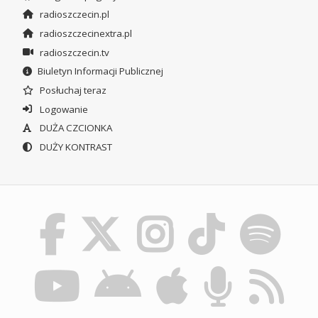
radioszczecin.pl
radioszczecinextra.pl
radioszczecin.tv
Biuletyn Informacji Publicznej
Posłuchaj teraz
Logowanie
DUŻA CZCIONKA
DUŻY KONTRAST