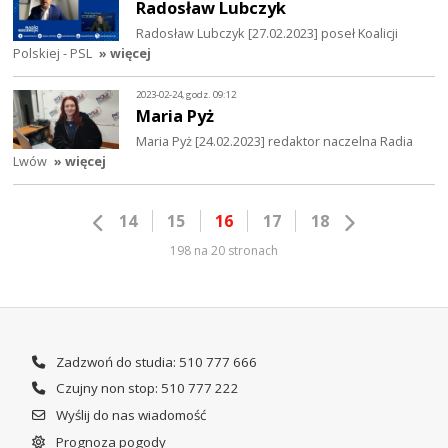
Radosław Lubczyk
Radosław Lubczyk [27.02.2023] poseł Koalicji
Polskiej - PSL
» więcej
2023-02-24, godz. 09:12
Maria Pyż
Maria Pyż [24.02.2023] redaktor naczelna Radia
Lwów
» więcej
14
15
16
17
18
198 na 20 stronach
Zadzwoń do studia: 510 777 666
Czujny non stop: 510 777 222
Wyślij do nas wiadomość
Prognoza pogody