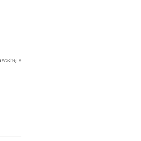
i Wodnej
»