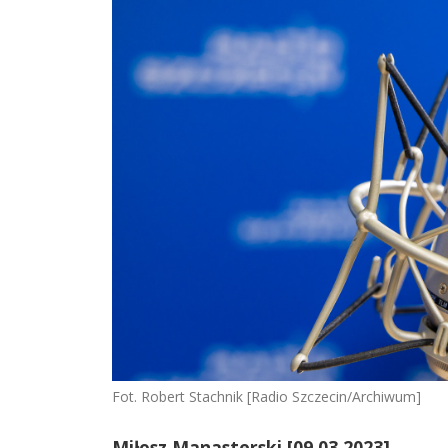
Fot. Robert Stachnik [Radio Szczecin/Archiwum]
Miłosz Manasterski [09.03.2023]