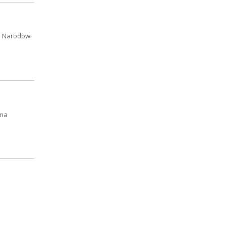
o Narodowi
dna