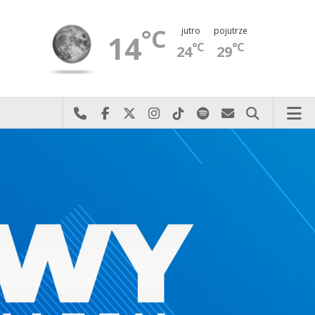
°C
jutro
pojutrze
14
°C
°C
24
29
Najlepiej po prostu do nas zadzwoń
Odwiedź nas na Facebook-u
Odwiedź nas na X
Odwiedź nas na Instagram-ie
Odwiedź nas na TikTok-u
Szukaj nas na Spotify
Wyślij do nas 
Szukaj