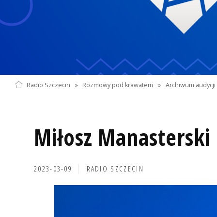
Radio Szczecin
»
Rozmowy pod krawatem
»
Archiwum audycji 
Miłosz Manasterski
2023-03-09
RADIO SZCZECIN