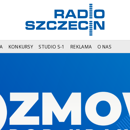
A
KONKURSY
STUDIO S-1
REKLAMA
O NAS