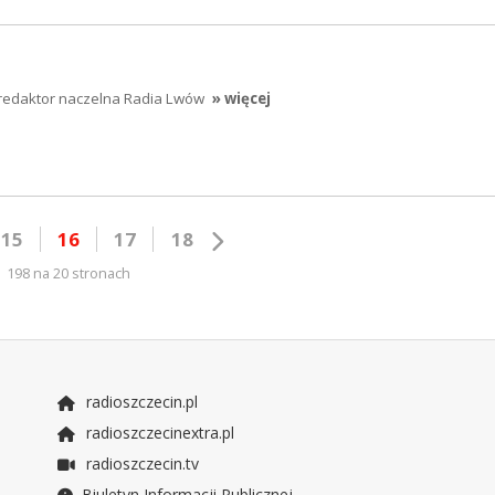
 redaktor naczelna Radia Lwów
» więcej
15
16
17
18
198 na 20 stronach
radioszczecin.pl
radioszczecinextra.pl
radioszczecin.tv
Biuletyn Informacji Publicznej