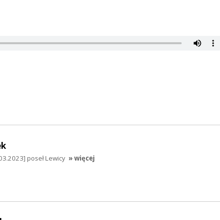
ek
03.2023] poseł Lewicy
» więcej