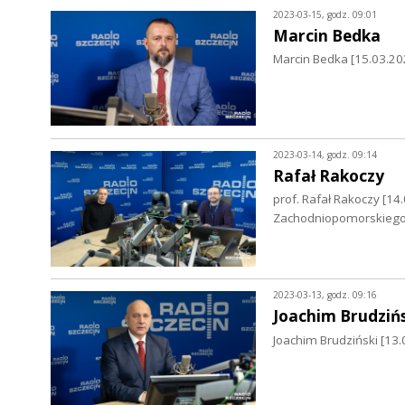
2023-03-15, godz. 09:01
Marcin Bedka
Marcin Bedka [15.03.20
2023-03-14, godz. 09:14
Rafał Rakoczy
prof. Rafał Rakoczy [14
Zachodniopomorskiego 
2023-03-13, godz. 09:16
Joachim Brudzińs
Joachim Brudziński [13.