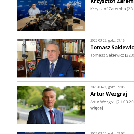
Krzysztof Zare
Krzysztof Zaremba [23.
2023-03-22, godz. 09:16
Tomasz Sakiewic
Tomasz Sakiewicz [22.03
2023-03-21, godz. 09:06
Artur Wezgraj
Artur Wezgraj [21.03.
więcej
2023-03-20, godz. 09:07