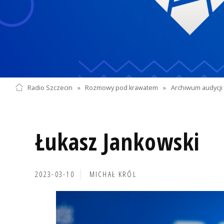
Radio Szczecin
»
Rozmowy pod krawatem
»
Archiwum audycji 
Łukasz Jankowski
2023-03-10
MICHAŁ KRÓL