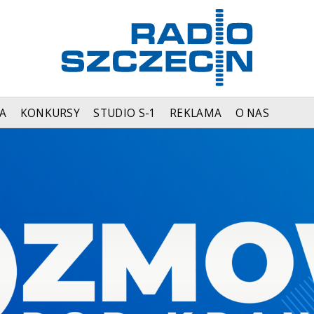
A
KONKURSY
STUDIO S-1
REKLAMA
O NAS