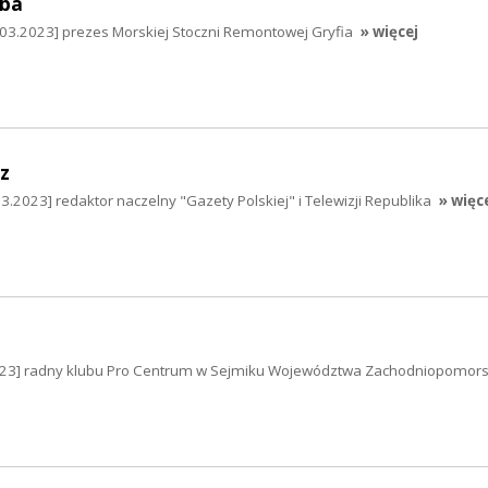
mba
03.2023] prezes Morskiej Stoczni Remontowej Gryfia
» więcej
z
.2023] redaktor naczelny "Gazety Polskiej" i Telewizji Republika
» więc
2023] radny klubu Pro Centrum w Sejmiku Województwa Zachodniopomor