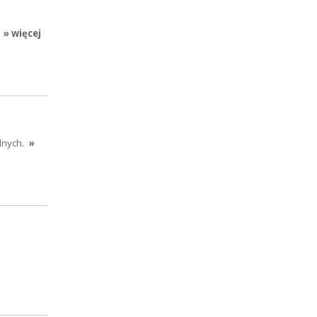
» więcej
lnych.
»