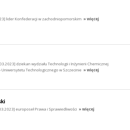
23] lider Konfederacji w zachodniopomorskim
» więcej
.03.2023] dziekan wydziału Technologii i Inżynierii Chemicznej
Uniwersytetu Technologicznego w Szczecinie
» więcej
ki
03.2023] europoseł Prawa i Sprawiedliwości
» więcej