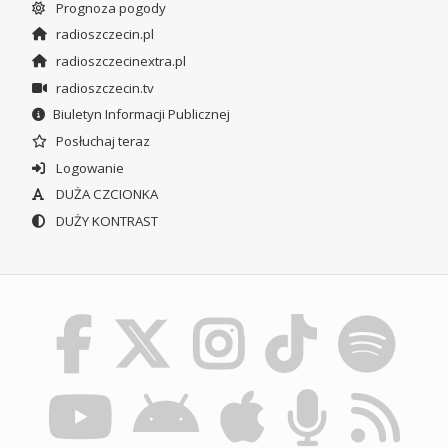
Prognoza pogody
radioszczecin.pl
radioszczecinextra.pl
radioszczecin.tv
Biuletyn Informacji Publicznej
Posłuchaj teraz
Logowanie
DUŻA CZCIONKA
DUŻY KONTRAST