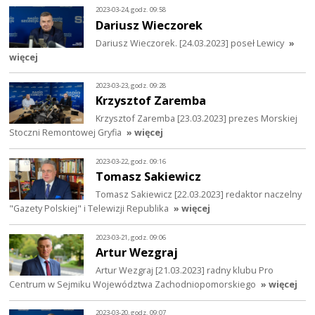
2023-03-24, godz. 09:58
Dariusz Wieczorek
Dariusz Wieczorek. [24.03.2023] poseł Lewicy
»
więcej
2023-03-23, godz. 09:28
Krzysztof Zaremba
Krzysztof Zaremba [23.03.2023] prezes Morskiej
Stoczni Remontowej Gryfia
» więcej
2023-03-22, godz. 09:16
Tomasz Sakiewicz
Tomasz Sakiewicz [22.03.2023] redaktor naczelny
"Gazety Polskiej" i Telewizji Republika
» więcej
2023-03-21, godz. 09:06
Artur Wezgraj
Artur Wezgraj [21.03.2023] radny klubu Pro
Centrum w Sejmiku Województwa Zachodniopomorskiego
» więcej
2023-03-20, godz. 09:07