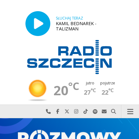
SŁUCHAJ TERAZ
KAMIL BEDNAREK -
TALIZMAN
°C
jutro
pojutrze
20
°C
°C
27
22
Najlepiej po prostu do nas zadzwoń
Odwiedź nas na Facebook-u
Odwiedź nas na X
Odwiedź nas na Instagram-ie
Odwiedź nas na TikTok-u
Szukaj nas na Spotify
Wyślij do nas w
Szukaj