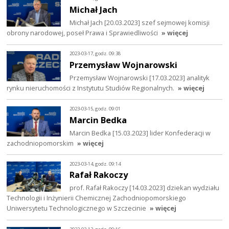
Michał Jach
Michał Jach [20.03.2023] szef sejmowej komisji
obrony narodowej, poseł Prawa i Sprawiedliwości
» więcej
2023-03-17, godz. 09:38
Przemysław Wojnarowski
Przemysław Wojnarowski [17.03.2023] analityk
rynku nieruchomości z Instytutu Studiów Regionalnych.
» więcej
2023-03-15, godz. 09:01
Marcin Bedka
Marcin Bedka [15.03.2023] lider Konfederacji w
zachodniopomorskim
» więcej
2023-03-14, godz. 09:14
Rafał Rakoczy
prof. Rafał Rakoczy [14.03.2023] dziekan wydziału
Technologii i Inżynierii Chemicznej Zachodniopomorskiego
Uniwersytetu Technologicznego w Szczecinie
» więcej