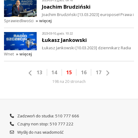
2023-03-13, godz. 09:16
Joachim Brudziński
Joachim Brudziński [13.03.2023] europoseł Prawa i
Sprawiedliwości
» więcej
2023-03-10, godz. 10:22
Łukasz Jankowski
Łukasz Jankowski [10.03.2023] dziennikarz Radia
Wnet
» więcej
13
14
15
16
17
198 na 20 stronach
Zadzwoń do studia: 510 777 666
Czujny non stop: 510 777 222
Wyślij do nas wiadomość