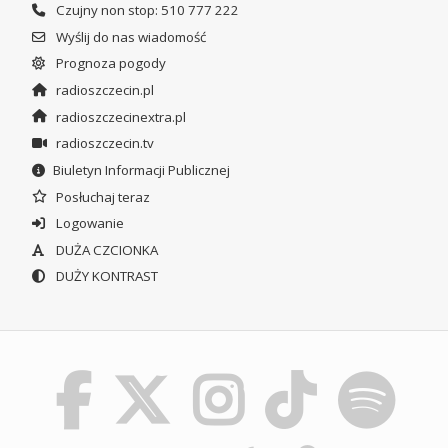
Czujny non stop: 510 777 222
Wyślij do nas wiadomość
Prognoza pogody
radioszczecin.pl
radioszczecinextra.pl
radioszczecin.tv
Biuletyn Informacji Publicznej
Posłuchaj teraz
Logowanie
DUŻA CZCIONKA
DUŻY KONTRAST