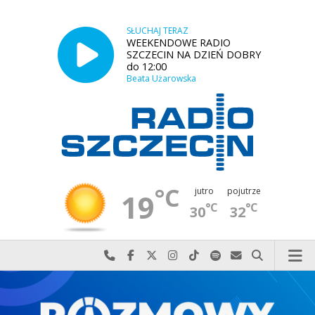
SŁUCHAJ TERAZ
WEEKENDOWE RADIO
SZCZECIN NA DZIEŃ DOBRY
do 12:00
Beata Użarowska
°C
jutro
pojutrze
19
°C
°C
30
32
Najlepiej po prostu do nas zadzwoń
Odwiedź nas na Facebook-u
Odwiedź nas na X
Odwiedź nas na Instagram-ie
Odwiedź nas na TikTok-u
Szukaj nas na Spotify
Wyślij do nas w
Szukaj