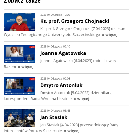
Zobacz także
2023-04-07, godz. 10:02
Ks. prof. Grzegorz Chojnacki
Ks. prof. Grzegorz Chojnacki [7.04.2023] dziekan
Wydziału Teologicznego Uniwersytetu Szczecińskiego
» więcej
2023-04-06, godz. 09:10
Joanna Agatowska
Joanna Agatowska [6.04.2023] radna Lewicy
Razem
» więcej
2023-04-05, godz. 09:03
Dmytro Antoniuk
Dmytro Antoniuk [5.04.2023] dziennikarz,
korespondent Radia Wnet na Ukrainie
» więcej
2023-04-04, godz. 08:43
Jan Stasiak
Jan Stasiak [4.04.2023] przewodniczący Rady
Interesantów Portu w Szczecinie
» więcej