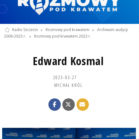
Radio Szczecin
»
Rozmowy pod krawatem
»
Archiwum audycji
2006-2023 r.
»
Rozmowy pod krawatem 2023 r.
Edward Kosmal
2023-03-27
MICHAŁ KRÓL