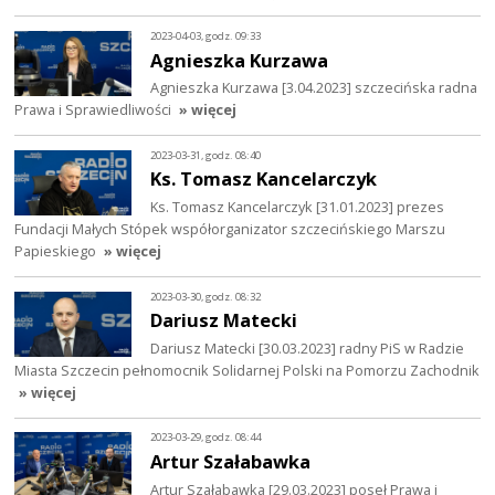
2023-04-03, godz. 09:33
Agnieszka Kurzawa
Agnieszka Kurzawa [3.04.2023] szczecińska radna
Prawa i Sprawiedliwości
» więcej
2023-03-31, godz. 08:40
Ks. Tomasz Kancelarczyk
Ks. Tomasz Kancelarczyk [31.01.2023] prezes
Fundacji Małych Stópek współorganizator szczecińskiego Marszu
Papieskiego
» więcej
2023-03-30, godz. 08:32
Dariusz Matecki
Dariusz Matecki [30.03.2023] radny PiS w Radzie
Miasta Szczecin pełnomocnik Solidarnej Polski na Pomorzu Zachodnik
» więcej
2023-03-29, godz. 08:44
Artur Szałabawka
Artur Szałabawka [29.03.2023] poseł Prawa i