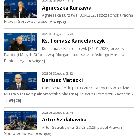
2023-04-03, godz. 09:33
Agnieszka Kurzawa
Agnieszka Kurzawa [3.04.2023] szczecińska radna
Prawa i Sprawiedliwości
» więcej
2023-03-31, godz. 08:40
Ks. Tomasz Kancelarczyk
Ks. Tomasz Kancelarczyk [31.01.2023] prezes
Fundacji Małych Stópek współorganizator szczecińskiego Marszu
Papieskiego
» więcej
2023-03-30, godz. 08:32
Dariusz Matecki
Dariusz Matecki [30.03.2023] radny PiS w Radzie
Miasta Szczecin pełnomocnik Solidarnej Polski na Pomorzu Zachodnik
» więcej
2023-03-29, godz. 08:44
Artur Szałabawka
Artur Szałabawka [29.03.2023] poseł Prawa i
Sprawiedliwości
» więcej