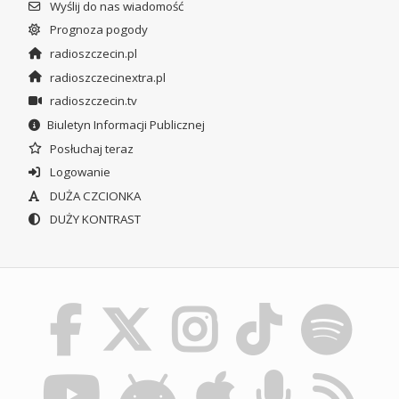
Wyślij do nas wiadomość
Prognoza pogody
radioszczecin.pl
radioszczecinextra.pl
radioszczecin.tv
Biuletyn Informacji Publicznej
Posłuchaj teraz
Logowanie
DUŻA CZCIONKA
DUŻY KONTRAST