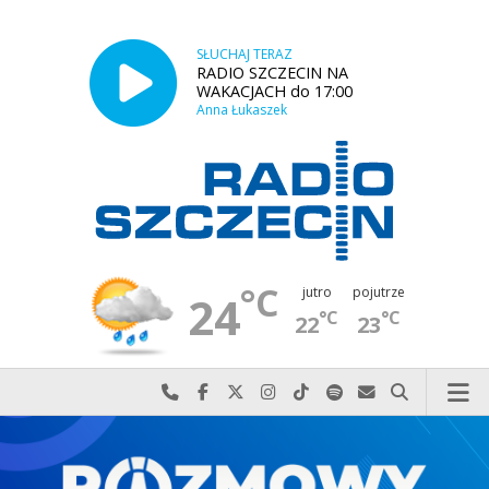
SŁUCHAJ TERAZ
RADIO SZCZECIN NA
WAKACJACH do 17:00
Anna Łukaszek
°C
jutro
pojutrze
24
°C
°C
22
23
Najlepiej po prostu do nas zadzwoń
Odwiedź nas na Facebook-u
Odwiedź nas na X
Odwiedź nas na Instagram-ie
Odwiedź nas na TikTok-u
Szukaj nas na Spotify
Wyślij do nas w
Szukaj