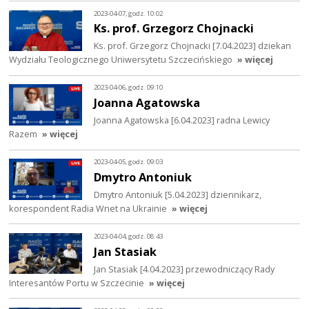
2023-04-07, godz. 10:02
Ks. prof. Grzegorz Chojnacki
Ks. prof. Grzegorz Chojnacki [7.04.2023] dziekan
Wydziału Teologicznego Uniwersytetu Szczecińskiego
» więcej
2023-04-06, godz. 09:10
Joanna Agatowska
Joanna Agatowska [6.04.2023] radna Lewicy
Razem
» więcej
2023-04-05, godz. 09:03
Dmytro Antoniuk
Dmytro Antoniuk [5.04.2023] dziennikarz,
korespondent Radia Wnet na Ukrainie
» więcej
2023-04-04, godz. 08:43
Jan Stasiak
Jan Stasiak [4.04.2023] przewodniczący Rady
Interesantów Portu w Szczecinie
» więcej