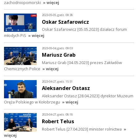
zachodniopomorski
» więcej
2023-05-05, godz. 09:38
Oskar Szafarowicz
Oskar Szafarowicz [05.05.2023] działacz forum
młodych PiS
» więcej
2023-05-04, godz. 09:03
Mariusz Grab
Mariusz Grab [04.05.2023] prezes Zakładów
Chemicznych Police
» więcej
2023-04-27, godz. 15:51
Aleksander Ostasz
Aleksander Ostasz [28.04.2023] dyrektor Muzeum
Oręża Polskiego w Kołobrzegu
» więcej
2023-04-27, godz. 08:18
Robert Telus
Robert Telus [27.04.2023] minister rolnictwa
»
więcej