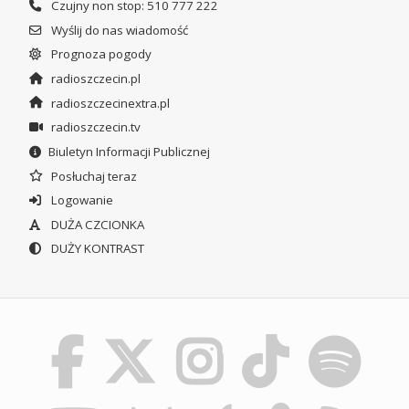
Czujny non stop: 510 777 222
Wyślij do nas wiadomość
Prognoza pogody
radioszczecin.pl
radioszczecinextra.pl
radioszczecin.tv
Biuletyn Informacji Publicznej
Posłuchaj teraz
Logowanie
DUŻA CZCIONKA
DUŻY KONTRAST