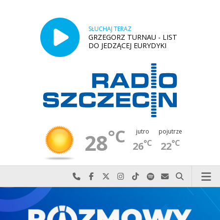
SŁUCHAJ TERAZ
GRZEGORZ TURNAU - LIST
DO JEDZĄCEJ EURYDYKI
°C
jutro
pojutrze
28
°C
°C
26
22
Najlepiej po prostu do nas zadzwoń
Odwiedź nas na Facebook-u
Odwiedź nas na X
Odwiedź nas na Instagram-ie
Odwiedź nas na TikTok-u
Szukaj nas na Spotify
Wyślij do nas w
Szukaj