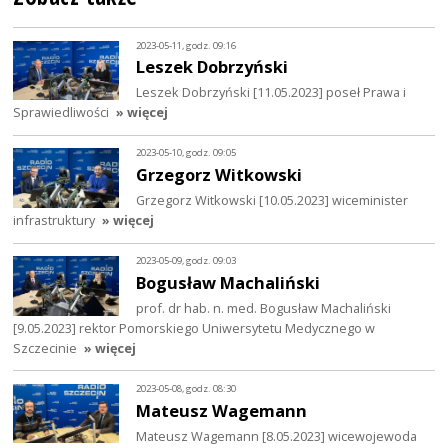
2023-05-11, godz. 09:16
Leszek Dobrzyński
Leszek Dobrzyński [11.05.2023] poseł Prawa i
Sprawiedliwości
» więcej
2023-05-10, godz. 09:05
Grzegorz Witkowski
Grzegorz Witkowski [10.05.2023] wiceminister
infrastruktury
» więcej
2023-05-09, godz. 09:03
Bogusław Machaliński
prof. dr hab. n. med. Bogusław Machaliński
[9.05.2023] rektor Pomorskiego Uniwersytetu Medycznego w
Szczecinie
» więcej
2023-05-08, godz. 08:30
Mateusz Wagemann
Mateusz Wagemann [8.05.2023] wicewojewoda