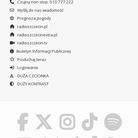
Czujny non stop: 510 777 222
Wyślij do nas wiadomość
Prognoza pogody
radioszczecin.pl
radioszczecinextra.pl
radioszczecin.tv
Biuletyn Informacji Publicznej
Posłuchaj teraz
Logowanie
DUŻA CZCIONKA
DUŻY KONTRAST