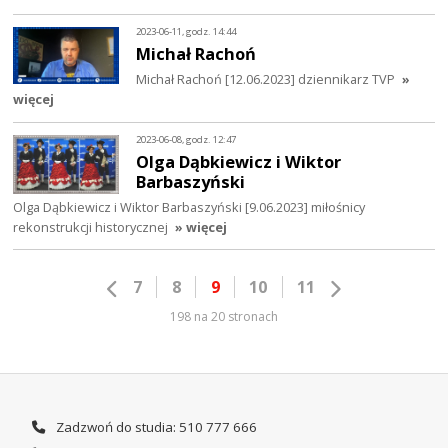
2023-06-11, godz. 14:44
Michał Rachoń
Michał Rachoń [12.06.2023] dziennikarz TVP
»
więcej
2023-06-08, godz. 12:47
Olga Dąbkiewicz i Wiktor
Barbaszyński
Olga Dąbkiewicz i Wiktor Barbaszyński [9.06.2023] miłośnicy
rekonstrukcji historycznej
» więcej
7
8
9
10
11
198 na 20 stronach
Zadzwoń do studia: 510 777 666