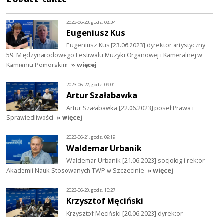
2023-06-23, godz. 08:34
Eugeniusz Kus
Eugeniusz Kus [23.06.2023] dyrektor artystyczny
59. Międzynarodowego Festiwalu Muzyki Organowej i Kameralnej w
Kamieniu Pomorskim
» więcej
2023-06-22, godz. 09:01
Artur Szałabawka
Artur Szałabawka [22.06.2023] poseł Prawa i
Sprawiedliwości
» więcej
2023-06-21, godz. 09:19
Waldemar Urbanik
Waldemar Urbanik [21.06.2023] socjolog i rektor
Akademii Nauk Stosowanych TWP w Szczecinie
» więcej
2023-06-20, godz. 10:27
Krzysztof Męciński
Krzysztof Męciński [20.06.2023] dyrektor