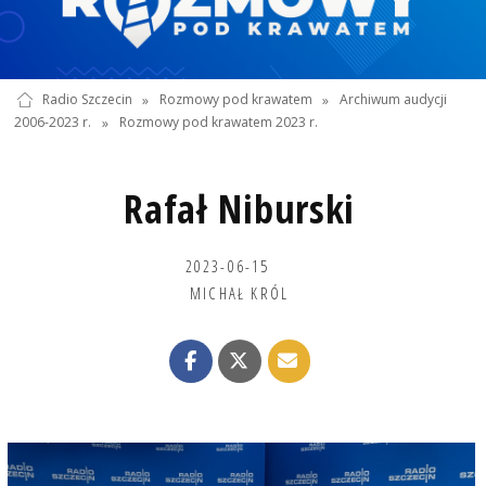
Radio Szczecin
»
Rozmowy pod krawatem
»
Archiwum audycji
2006-2023 r.
»
Rozmowy pod krawatem 2023 r.
Rafał Niburski
2023-06-15
MICHAŁ KRÓL