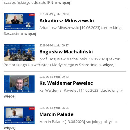
szczecińskiego oddziału IPN
» więcej
2023-06-19, godz. 09:09
Arkadiusz Miłoszewski
Arkadiusz Miłoszewski [19.06.2023] trener Kinga
Szczecin
» więcej
2023-06-16, godz. 09:37
Bogusław Machaliński
prof. Bogusław Machaliński [16.06.2023] rektor
Pomorskiego Uniwersytetu Medycznego w Szczecinie
» więcej
2023-06-14, godz. 09:13
Ks. Waldemar Pawelec
Ks. Waldemar Pawelec [14.06.2023] duchowny
»
więcej
2023-06-13, godz. 08:58
Marcin Palade
Marcin Palade [13.06.2023] socjolog polityki
»
więcej