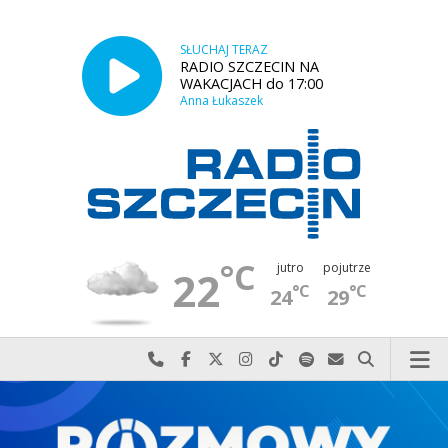
SŁUCHAJ TERAZ
RADIO SZCZECIN NA
WAKACJACH do 17:00
Anna Łukaszek
°C
jutro
pojutrze
22
°C
°C
24
29
Najlepiej po prostu do nas zadzwoń
Odwiedź nas na Facebook-u
Odwiedź nas na X
Odwiedź nas na Instagram-ie
Odwiedź nas na TikTok-u
Szukaj nas na Spotify
Wyślij do nas w
Szukaj