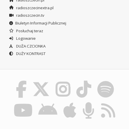
radioszczecinextra.pl
radioszczecin.tv
Biuletyn Informacji Publicznej
Posłuchaj teraz
Logowanie
DUŻA CZCIONKA
DUŻY KONTRAST