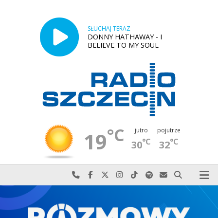
SŁUCHAJ TERAZ
DONNY HATHAWAY - I
BELIEVE TO MY SOUL
°C
jutro
pojutrze
19
°C
°C
30
32
Najlepiej po prostu do nas zadzwoń
Odwiedź nas na Facebook-u
Odwiedź nas na X
Odwiedź nas na Instagram-ie
Odwiedź nas na TikTok-u
Szukaj nas na Spotify
Wyślij do nas w
Szukaj