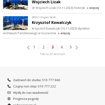
Wojciech Lizak
dr Wojciech Lizak [13.11.2023] historyk
» więcej
2023-11-10, godz. 09:44
Krzysztof Kowalczyk
Krzysztof Kowalczyk [10.11.2023] dyrektor
Archiwum Państwowego w Szczecinie
» więcej
1
2
3
4
5
198 na 20 stronach
Zadzwoń do studia: 510 777 666
Czujny non stop: 510 777 222
Wyślij do nas wiadomość
Prognoza pogody
radioszczecin.pl