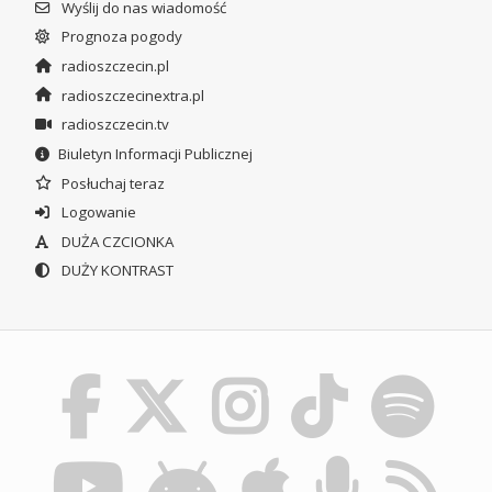
Wyślij do nas wiadomość
Prognoza pogody
radioszczecin.pl
radioszczecinextra.pl
radioszczecin.tv
Biuletyn Informacji Publicznej
Posłuchaj teraz
Logowanie
DUŻA CZCIONKA
DUŻY KONTRAST