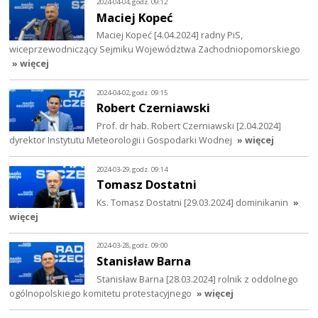
2024-04-04, godz. 09:12
Maciej Kopeć
Maciej Kopeć [4.04.2024] radny PiS,
wiceprzewodniczący Sejmiku Województwa Zachodniopomorskiego
» więcej
2024-04-02, godz. 09:15
Robert Czerniawski
Prof. dr hab. Robert Czerniawski [2.04.2024]
dyrektor Instytutu Meteorologii i Gospodarki Wodnej
» więcej
2024-03-29, godz. 09:14
Tomasz Dostatni
Ks. Tomasz Dostatni [29.03.2024] dominikanin
»
więcej
2024-03-28, godz. 09:00
Stanisław Barna
Stanisław Barna [28.03.2024] rolnik z oddolnego
ogólnopolskiego komitetu protestacyjnego
» więcej