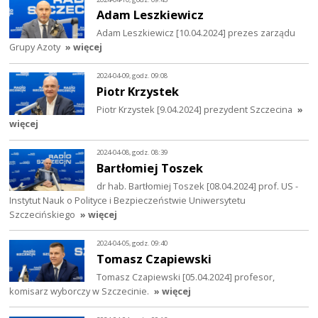
Adam Leszkiewicz
Adam Leszkiewicz [10.04.2024] prezes zarządu
Grupy Azoty
» więcej
2024-04-09, godz. 09:08
Piotr Krzystek
Piotr Krzystek [9.04.2024] prezydent Szczecina
»
więcej
2024-04-08, godz. 08:39
Bartłomiej Toszek
dr hab. Bartłomiej Toszek [08.04.2024] prof. US -
Instytut Nauk o Polityce i Bezpieczeństwie Uniwersytetu
Szczecińskiego
» więcej
2024-04-05, godz. 09:40
Tomasz Czapiewski
Tomasz Czapiewski [05.04.2024] profesor,
komisarz wyborczy w Szczecinie.
» więcej