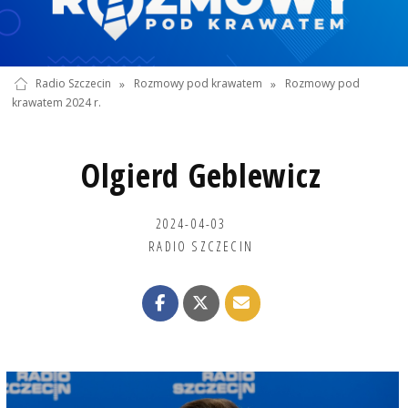
Radio Szczecin
»
Rozmowy pod krawatem
»
Rozmowy pod
krawatem 2024 r.
Olgierd Geblewicz
2024-04-03
RADIO SZCZECIN