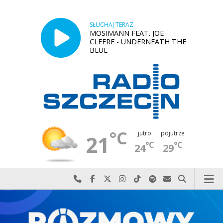
SŁUCHAJ TERAZ
MOSIMANN FEAT. JOE
CLEERE - UNDERNEATH THE
BLUE
°C
jutro
pojutrze
21
°C
°C
24
29
Najlepiej po prostu do nas zadzwoń
Odwiedź nas na Facebook-u
Odwiedź nas na X
Odwiedź nas na Instagram-ie
Odwiedź nas na TikTok-u
Szukaj nas na Spotify
Wyślij do nas w
Szukaj