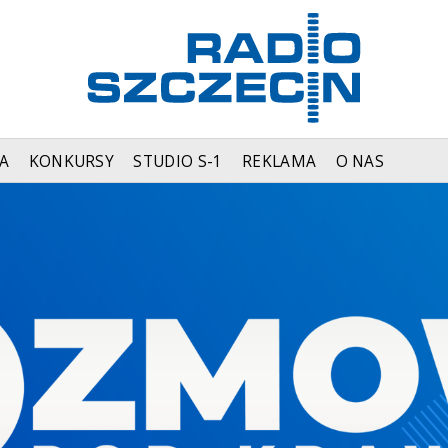
A
KONKURSY
STUDIO S-1
REKLAMA
O NAS