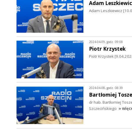
Adam Leszkiewic
Adam Leszkiewicz [10.0
2024-04-09, godz. 09:08
Piotr Krzystek
Piotr Krzystek [9.04.20
2024-04-08, godz. 08:39
Bartłomiej Tosz
dr hab. Bartłomiej Tosze
Szczecińskiego
» więc