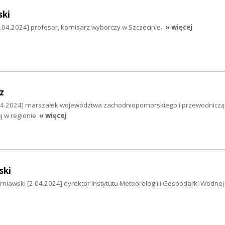
ski
04.2024] profesor, komisarz wyborczy w Szczecinie.
» więcej
z
.04.2024] marszałek województwa zachodniopomorskiego i przewodniczą
j w regionie
» więcej
ski
erniawski [2.04.2024] dyrektor Instytutu Meteorologii i Gospodarki Wodnej