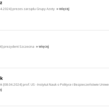
z
4.2024] prezes zarządu Grupy Azoty
» więcej
24] prezydent Szczecina
» więcej
ek
k [08.04.2024] prof. US - Instytut Nauk o Polityce i Bezpieczeństwie Uniwe
ej