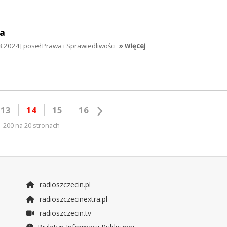
a
.2024] poseł Prawa i Sprawiedliwości
» więcej
13
14
15
16
200 na 20 stronach
radioszczecin.pl
radioszczecinextra.pl
radioszczecin.tv