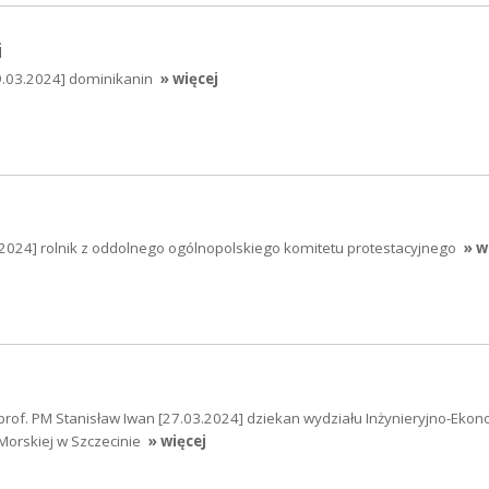
i
9.03.2024] dominikanin
» więcej
.2024] rolnik z oddolnego ogólnopolskiego komitetu protestacyjnego
» w
 prof. PM Stanisław Iwan [27.03.2024] dziekan wydziału Inżynieryjno-Ek
 Morskiej w Szczecinie
» więcej