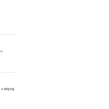
cy
» więcej