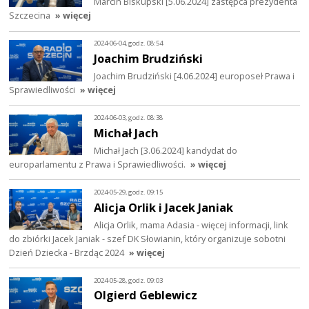
Marcin Biskupski [5.06.2024] zastępca prezydenta
Szczecina
» więcej
2024-06-04, godz. 08:54
Joachim Brudziński
Joachim Brudziński [4.06.2024] europoseł Prawa i
Sprawiedliwości
» więcej
2024-06-03, godz. 08:38
Michał Jach
Michał Jach [3.06.2024] kandydat do
europarlamentu z Prawa i Sprawiedliwości.
» więcej
2024-05-29, godz. 09:15
Alicja Orlik i Jacek Janiak
Alicja Orlik, mama Adasia - więcej informacji, link
do zbiórki Jacek Janiak - szef DK Słowianin, który organizuje sobotni
Dzień Dziecka - Brzdąc 2024
» więcej
2024-05-28, godz. 09:03
Olgierd Geblewicz