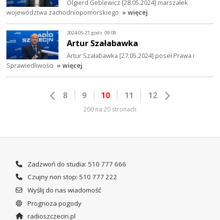
Olgierd Geblewicz [28.05.2024] marszałek
województwa zachodniopomorskiego
» więcej
2024-05-27, godz. 09:08
Artur Szałabawka
Artur Szałabawka [27.05.2024] poseł Prawa i
Sprawiedliwości
» więcej
8
9
10
11
12
200 na 20 stronach
Zadzwoń do studia: 510 777 666
Czujny non stop: 510 777 222
Wyślij do nas wiadomość
Prognoza pogody
radioszczecin.pl