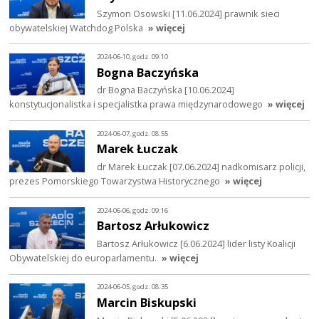
Szymon Osowski [11.06.2024] prawnik sieci
obywatelskiej Watchdog Polska
» więcej
2024-06-10, godz. 09:10
Bogna Baczyńska
dr Bogna Baczyńska [10.06.2024]
konstytucjonalistka i specjalistka prawa międzynarodowego
» więcej
2024-06-07, godz. 08:55
Marek Łuczak
dr Marek Łuczak [07.06.2024] nadkomisarz policji,
prezes Pomorskiego Towarzystwa Historycznego
» więcej
2024-06-06, godz. 09:16
Bartosz Arłukowicz
Bartosz Arłukowicz [6.06.2024] lider listy Koalicji
Obywatelskiej do europarlamentu.
» więcej
2024-06-05, godz. 08:35
Marcin Biskupski