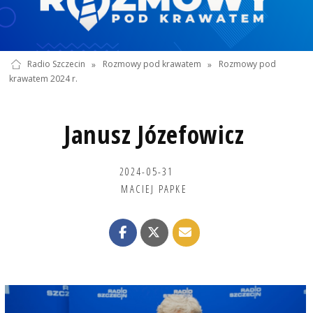
Radio Szczecin
»
Rozmowy pod krawatem
»
Rozmowy pod
krawatem 2024 r.
Janusz Józefowicz
2024-05-31
MACIEJ PAPKE