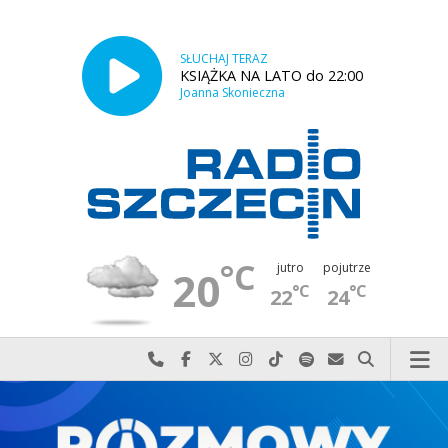
SŁUCHAJ TERAZ
KSIĄŻKA NA LATO do 22:00
Joanna Skonieczna
°C
jutro
pojutrze
20
°C
°C
22
24
Najlepiej po prostu do nas zadzwoń
Odwiedź nas na Facebook-u
Odwiedź nas na X
Odwiedź nas na Instagram-ie
Odwiedź nas na TikTok-u
Szukaj nas na Spotify
Wyślij do nas w
Szukaj