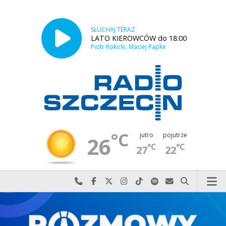
SŁUCHAJ TERAZ
LATO KIEROWCÓW do 18:00
Piotr Rokicki, Maciej Papke
°C
jutro
pojutrze
26
°C
°C
27
22
Najlepiej po prostu do nas zadzwoń
Odwiedź nas na Facebook-u
Odwiedź nas na X
Odwiedź nas na Instagram-ie
Odwiedź nas na TikTok-u
Szukaj nas na Spotify
Wyślij do nas w
Szukaj