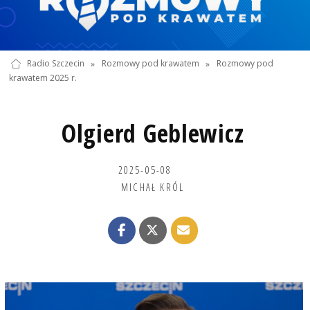
Radio Szczecin
»
Rozmowy pod krawatem
»
Rozmowy pod
krawatem 2025 r.
Olgierd Geblewicz
2025-05-08
MICHAŁ KRÓL