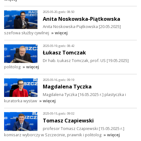
2025-05-20, godz. 08:50
Anita Noskowska-Piątkowska
Anita Noskowska-Piątkowska [20.05.2025]
szefowa służby cywilnej
» więcej
2025-05-19, godz. 08:42
Łukasz Tomczak
Dr hab. Łukasz Tomczak, prof. US [19.05.2025]
politolog
» więcej
2025-05-16, godz. 09:19
Magdalena Tyczka
Magdalena Tyczka [16.05.2025 r.] plastyczka i
kuratorka wystaw
» więcej
2025-05-15, godz. 09:02
Tomasz Czapiewski
profesor Tomasz Czapiewski [15.05.2025 r.]
komisarz wyborczy w Szczecinie, prawnik i politolog
» więcej