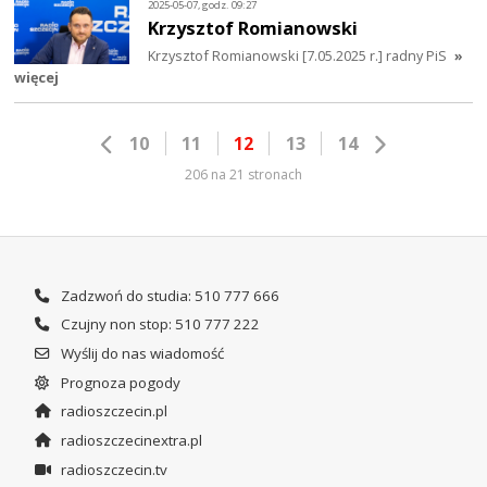
2025-05-07, godz. 09:27
Krzysztof Romianowski
Krzysztof Romianowski [7.05.2025 r.] radny PiS
»
więcej
10
11
12
13
14
206 na 21 stronach
Zadzwoń do studia: 510 777 666
Czujny non stop: 510 777 222
Wyślij do nas wiadomość
Prognoza pogody
radioszczecin.pl
radioszczecinextra.pl
radioszczecin.tv