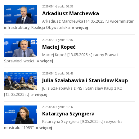
2025-05-14, godz. 08:39
Arkadiusz Marchewka
Arkadiusz Marchewka [14.05.2025 r.] wiceminister
infrastruktury, Koalicja Obywatelska
» więcej
2025-05-13, godz. 10:07
Maciej Kopeć
Maciej Kopeć [13.05.2025 r.] radny Prawa i
Sprawiedliwości.
» więcej
2025-05-12, godz. 08:48
Julia Szałabawka i Stanisław Kaup
Julia Szałabawka z PiS i Stanisław Kaup z KO
[12.05.2025 r.]
» więcej
2025-05-09, godz. 10:37
Katarzyna Szyngiera
Katarzyna Szyngiera [9.05.2025 r.] reżyserka
musicalu "1989"
» więcej