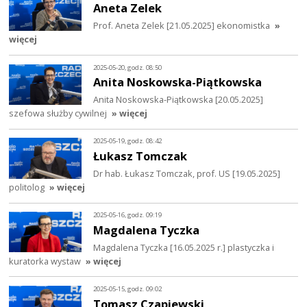
Aneta Zelek
Prof. Aneta Zelek [21.05.2025] ekonomistka
»
więcej
2025-05-20, godz. 08:50
Anita Noskowska-Piątkowska
Anita Noskowska-Piątkowska [20.05.2025]
szefowa służby cywilnej
» więcej
2025-05-19, godz. 08:42
Łukasz Tomczak
Dr hab. Łukasz Tomczak, prof. US [19.05.2025]
politolog
» więcej
2025-05-16, godz. 09:19
Magdalena Tyczka
Magdalena Tyczka [16.05.2025 r.] plastyczka i
kuratorka wystaw
» więcej
2025-05-15, godz. 09:02
Tomasz Czapiewski