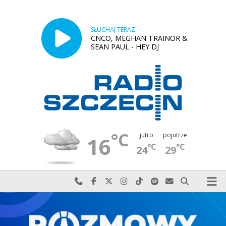
SŁUCHAJ TERAZ
CNCO, MEGHAN TRAINOR &
SEAN PAUL - HEY DJ
°C
jutro
pojutrze
16
°C
°C
24
29
Najlepiej po prostu do nas zadzwoń
Odwiedź nas na Facebook-u
Odwiedź nas na X
Odwiedź nas na Instagram-ie
Odwiedź nas na TikTok-u
Szukaj nas na Spotify
Wyślij do nas w
Szukaj