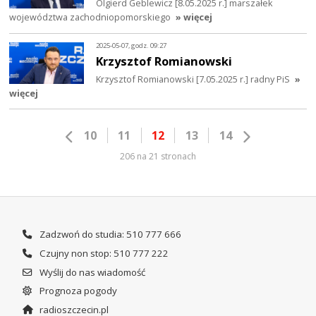
Olgierd Geblewicz [8.05.2025 r.] marszałek
województwa zachodniopomorskiego
» więcej
2025-05-07, godz. 09:27
Krzysztof Romianowski
Krzysztof Romianowski [7.05.2025 r.] radny PiS
»
więcej
10
11
12
13
14
206 na 21 stronach
Zadzwoń do studia: 510 777 666
Czujny non stop: 510 777 222
Wyślij do nas wiadomość
Prognoza pogody
radioszczecin.pl