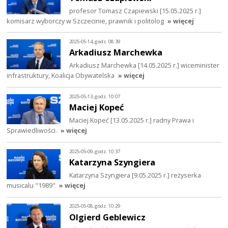
profesor Tomasz Czapiewski [15.05.2025 r.]
komisarz wyborczy w Szczecinie, prawnik i politolog
» więcej
2025-05-14, godz. 08:39
Arkadiusz Marchewka
Arkadiusz Marchewka [14.05.2025 r.] wiceminister
infrastruktury, Koalicja Obywatelska
» więcej
2025-05-13, godz. 10:07
Maciej Kopeć
Maciej Kopeć [13.05.2025 r.] radny Prawa i
Sprawiedliwości.
» więcej
2025-05-09, godz. 10:37
Katarzyna Szyngiera
Katarzyna Szyngiera [9.05.2025 r.] reżyserka
musicalu "1989"
» więcej
2025-05-08, godz. 10:29
Olgierd Geblewicz