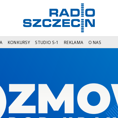
A
KONKURSY
STUDIO S-1
REKLAMA
O NAS