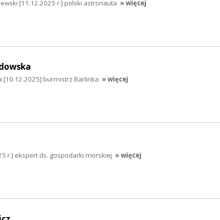
wski [11.12.2025 r.] polski astronauta
» więcej
dowska
[10.12.2025] burmistrz Barlinka
» więcej
25 r.] ekspert ds. gospodarki morskiej
» więcej
icz