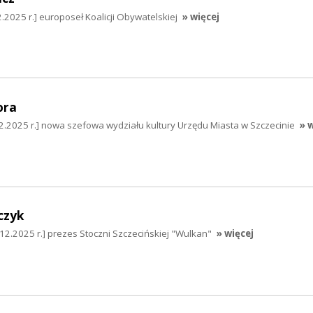
.2025 r.] europoseł Koalicji Obywatelskiej
» więcej
ora
2.2025 r.] nowa szefowa wydziału kultury Urzędu Miasta w Szczecinie
» 
czyk
2.2025 r.] prezes Stoczni Szczecińskiej "Wulkan"
» więcej