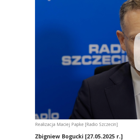
Realizacja Maciej Papke [Radio Szczecin]
Zbigniew Bogucki [27.05.2025 r.]