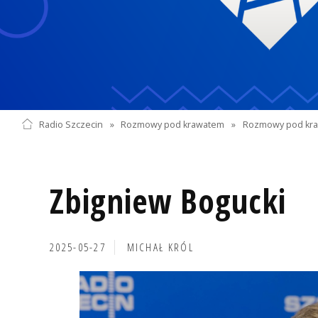
Radio Szczecin
»
Rozmowy pod krawatem
»
Rozmowy pod kra
Zbigniew Bogucki
2025-05-27
MICHAŁ KRÓL