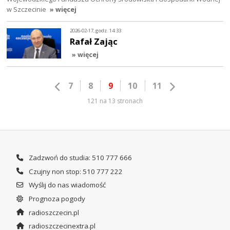
w Szczecinie
» więcej
2026-02-17, godz. 14:33
Rafał Zając
» więcej
7
8
9
10
11
121 na 13 stronach
Zadzwoń do studia: 510 777 666
Czujny non stop: 510 777 222
Wyślij do nas wiadomość
Prognoza pogody
radioszczecin.pl
radioszczecinextra.pl