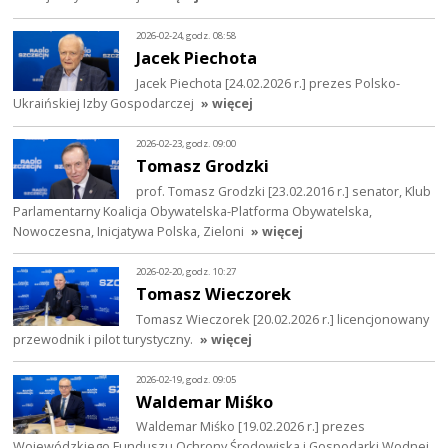
2026-02-24, godz. 08:58
Jacek Piechota
Jacek Piechota [24.02.2026 r.] prezes Polsko-
Ukraińskiej Izby Gospodarczej
» więcej
2026-02-23, godz. 09:00
Tomasz Grodzki
prof. Tomasz Grodzki [23.02.2016 r.] senator, Klub
Parlamentarny Koalicja Obywatelska-Platforma Obywatelska,
Nowoczesna, Inicjatywa Polska, Zieloni
» więcej
2026-02-20, godz. 10:27
Tomasz Wieczorek
Tomasz Wieczorek [20.02.2026 r.] licencjonowany
przewodnik i pilot turystyczny.
» więcej
2026-02-19, godz. 09:05
Waldemar Miśko
Waldemar Miśko [19.02.2026 r.] prezes
Wojewódzkiego Funduszu Ochrony Środowiska i Gospodarki Wodnej