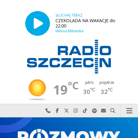
SŁUCHAJ TERAZ
CZEKOLADA NA WAKACJE do
22:00
Milena Milewska
°C
jutro
pojutrze
19
°C
°C
30
32
Najlepiej po prostu do nas zadzwoń
Odwiedź nas na Facebook-u
Odwiedź nas na X
Odwiedź nas na Instagram-ie
Odwiedź nas na TikTok-u
Szukaj nas na Spotify
Wyślij do nas w
Szukaj