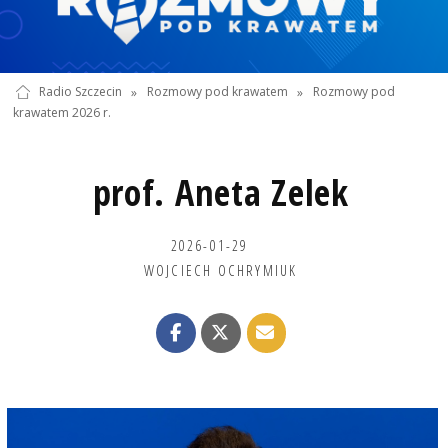
Radio Szczecin
»
Rozmowy pod krawatem
»
Rozmowy pod
krawatem 2026 r.
prof. Aneta Zelek
2026-01-29
WOJCIECH OCHRYMIUK