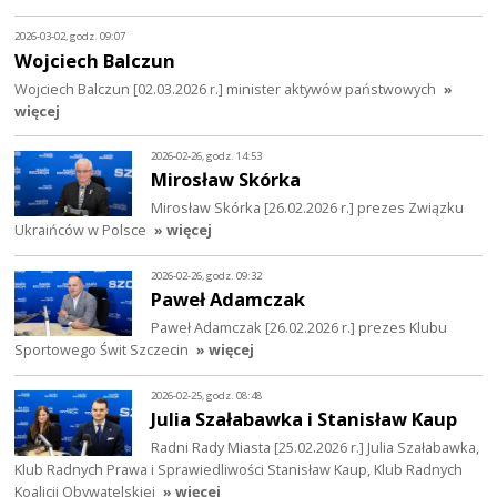
2026-03-02, godz. 09:07
Wojciech Balczun
Wojciech Balczun [02.03.2026 r.] minister aktywów państwowych
»
więcej
2026-02-26, godz. 14:53
Mirosław Skórka
Mirosław Skórka [26.02.2026 r.] prezes Związku
Ukraińców w Polsce
» więcej
2026-02-26, godz. 09:32
Paweł Adamczak
Paweł Adamczak [26.02.2026 r.] prezes Klubu
Sportowego Świt Szczecin
» więcej
2026-02-25, godz. 08:48
Julia Szałabawka i Stanisław Kaup
Radni Rady Miasta [25.02.2026 r.] Julia Szałabawka,
Klub Radnych Prawa i Sprawiedliwości Stanisław Kaup, Klub Radnych
Koalicji Obywatelskiej
» więcej