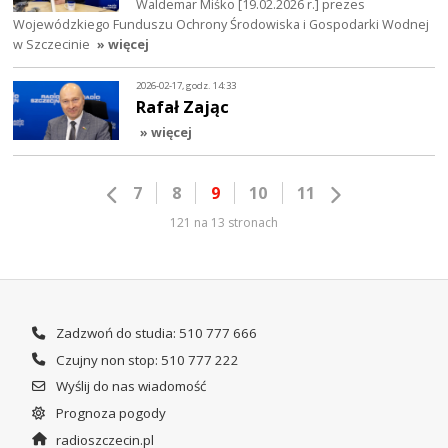
Waldemar Miśko [19.02.2026 r.] prezes
Wojewódzkiego Funduszu Ochrony Środowiska i Gospodarki Wodnej
w Szczecinie
» więcej
2026-02-17, godz. 14:33
Rafał Zając
» więcej
7
8
9
10
11
121 na 13 stronach
Zadzwoń do studia: 510 777 666
Czujny non stop: 510 777 222
Wyślij do nas wiadomość
Prognoza pogody
radioszczecin.pl