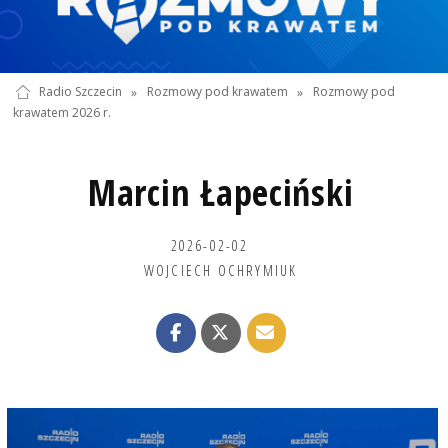
Radio Szczecin
»
Rozmowy pod krawatem
»
Rozmowy pod
krawatem 2026 r.
Marcin Łapeciński
2026-02-02
WOJCIECH OCHRYMIUK