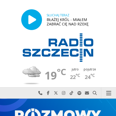
SŁUCHAJ TERAZ
BŁAŻEJ KRÓL - MIAŁEM
ZABRAĆ CIĘ NAD RZEKĘ
°C
jutro
pojutrze
19
°C
°C
22
24
Najlepiej po prostu do nas zadzwoń
Odwiedź nas na Facebook-u
Odwiedź nas na X
Odwiedź nas na Instagram-ie
Odwiedź nas na TikTok-u
Szukaj nas na Spotify
Wyślij do nas w
Szukaj