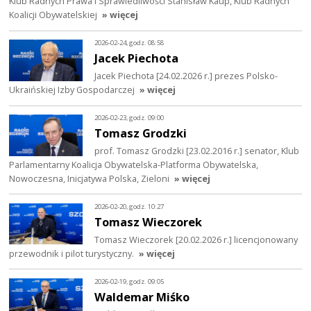
Klub Radnych Prawa i Sprawiedliwości Stanisław Kaup, Klub Radnych
Koalicji Obywatelskiej
» więcej
2026-02-24, godz. 08:58
Jacek Piechota
Jacek Piechota [24.02.2026 r.] prezes Polsko-
Ukraińskiej Izby Gospodarczej
» więcej
2026-02-23, godz. 09:00
Tomasz Grodzki
prof. Tomasz Grodzki [23.02.2016 r.] senator, Klub
Parlamentarny Koalicja Obywatelska-Platforma Obywatelska,
Nowoczesna, Inicjatywa Polska, Zieloni
» więcej
2026-02-20, godz. 10:27
Tomasz Wieczorek
Tomasz Wieczorek [20.02.2026 r.] licencjonowany
przewodnik i pilot turystyczny.
» więcej
2026-02-19, godz. 09:05
Waldemar Miśko