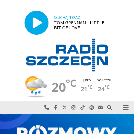
SŁUCHAJ TERAZ
TOM GRENNAN - LITTLE
BIT OF LOVE
°C
jutro
pojutrze
20
°C
°C
21
24
Najlepiej po prostu do nas zadzwoń
Odwiedź nas na Facebook-u
Odwiedź nas na X
Odwiedź nas na Instagram-ie
Odwiedź nas na TikTok-u
Szukaj nas na Spotify
Wyślij do nas w
Szukaj