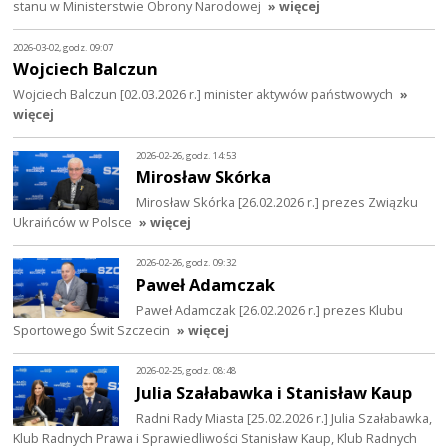
stanu w Ministerstwie Obrony Narodowej
» więcej
2026-03-02, godz. 09:07
Wojciech Balczun
Wojciech Balczun [02.03.2026 r.] minister aktywów państwowych
»
więcej
2026-02-26, godz. 14:53
Mirosław Skórka
Mirosław Skórka [26.02.2026 r.] prezes Związku
Ukraińców w Polsce
» więcej
2026-02-26, godz. 09:32
Paweł Adamczak
Paweł Adamczak [26.02.2026 r.] prezes Klubu
Sportowego Świt Szczecin
» więcej
2026-02-25, godz. 08:48
Julia Szałabawka i Stanisław Kaup
Radni Rady Miasta [25.02.2026 r.] Julia Szałabawka,
Klub Radnych Prawa i Sprawiedliwości Stanisław Kaup, Klub Radnych